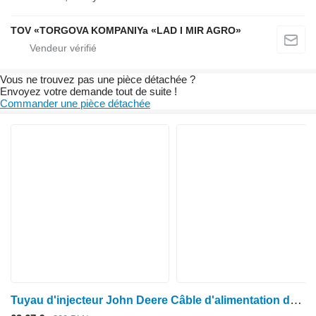
TOV «TORGOVA KOMPANIYa «LAD I MIR AGRO»
Vous ne trouvez pas une pièce détachée ?
Envoyez votre demande tout de suite !
Commander une pièce détachée
Tuyau d'injecteur John Deere Câble d'alimentation du turbocompresseur 6090 8020 8120 8030 8130 8R 9030 S680 pour tracteur à roues John Deere 6090 8020 8120 8030 8130 8R 9030 S680