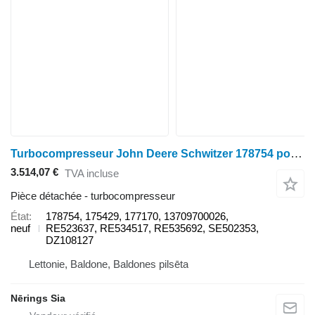
Turbocompresseur John Deere Schwitzer 178754 pour tracteur à roues John Deere 6090H
3.514,07 €
TVA incluse
Pièce détachée - turbocompresseur
État
178754, 175429, 177170, 13709700026,
neuf
RE523637, RE534517, RE535692, SE502353,
DZ108127
Lettonie, Baldone, Baldones pilsēta
Nērings Sia