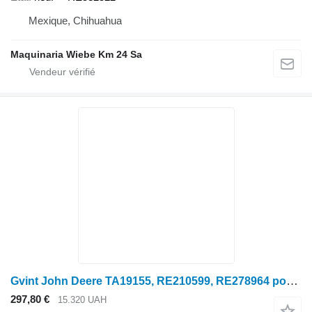
Mexique, Chihuahua
Maquinaria Wiebe Km 24 Sa
Gvint John Deere TA19155, RE210599, RE278964 pour tracteur à roues John Deere 8225R, 3204, 6090RW, 8130
297,80 €
15.320 UAH