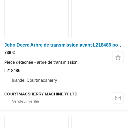
John Deere Arbre de transmission avant L218486 pour les séries 6R et 6M (6135R, 6130R, 6090M) pour tracteur à roues
738 €
Pièce détachée - arbre de transmission
L218486
Irlande, Courtmacsherry
COURTMACSHERRY MACHINERY LTD