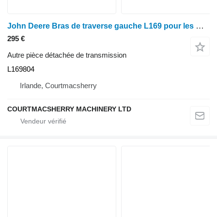
John Deere Bras de traverse gauche L169 pour les modèles 6090mc, 6090rc, 6130m, 6145m, 6230 et 6430 L169804 pour tracteur à roues Fendt
295 €
Autre pièce détachée de transmission
L169804
Irlande, Courtmacsherry
COURTMACSHERRY MACHINERY LTD