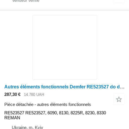
Autres éléments fonctionnels Demfer RE523527 do dviguna John Deere 6090, 8130, 8225R, 8230, 8330 REMAN RE523527 pour tracteur à roues John Deere 6090
287,30 €
14.780 UAH
Pièce détachée - autres éléments fonctionnels
RE523527 RE523527, 6090, 8130, 8225R, 8230, 8330
REMAN
Ukraine, m. Kyiv