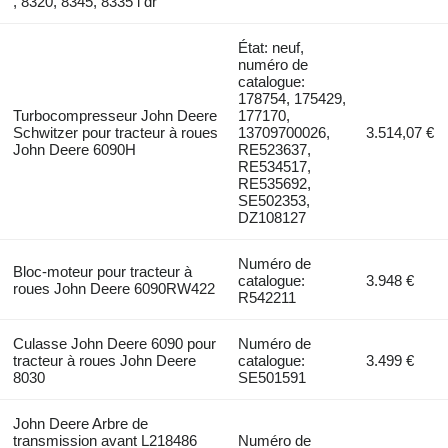
, 8320, 8345, 8335 i dr
État: neuf,
numéro de
catalogue:
178754, 175429,
Turbocompresseur John Deere
177170,
Schwitzer pour tracteur à roues
13709700026,
3.514,07 €
John Deere 6090H
RE523637,
RE534517,
RE535692,
SE502353,
DZ108127
Numéro de
Bloc-moteur pour tracteur à
catalogue:
3.948 €
roues John Deere 6090RW422
R542211
Culasse John Deere 6090 pour
Numéro de
tracteur à roues John Deere
catalogue:
3.499 €
8030
SE501591
John Deere Arbre de
transmission avant L218486
Numéro de