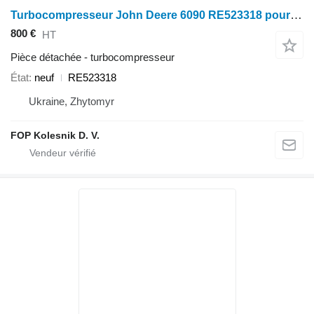
Turbocompresseur John Deere 6090 RE523318 pour tracteur à roues John Deere 7250R, 7270R, 7290R, 7310R, 8120, 8220, 8320, 8420, 8520, 8225R, 8235R, 8245R, 8260R, 8225 , 8245, 8270, 8295 , 8320, 8345, 8335 i dr
800 €
HT
Pièce détachée - turbocompresseur
État
neuf
RE523318
Ukraine, Zhytomyr
FOP Kolesnik D. V.