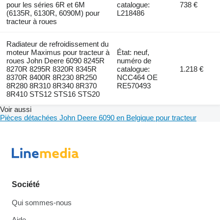
pour les séries 6R et 6M
catalogue:
738 €
(6135R, 6130R, 6090M) pour
L218486
tracteur à roues
Radiateur de refroidissement du
moteur Maximus pour tracteur à
État: neuf,
roues John Deere 6090 8245R
numéro de
8270R 8295R 8320R 8345R
catalogue:
1.218 €
8370R 8400R 8R230 8R250
NCC464 OE
8R280 8R310 8R340 8R370
RE570493
8R410 STS12 STS16 STS20
Voir aussi
Pièces détachées John Deere 6090 en Belgique pour tracteur
Société
Qui sommes-nous
Aide