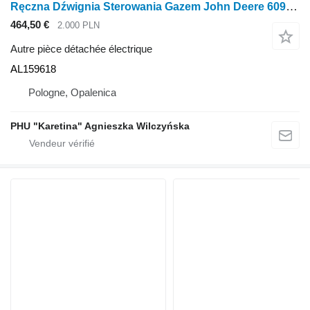
Ręczna Dźwignia Sterowania Gazem John Deere 6090M 6100M 6120M 6130M 6020 6920 6930 Levier de commande manuelle AL159618 pour tracteur à roues John Deere 6090M 6100M 6120M 6130M 6020 6920 6930
464,50 €
2.000 PLN
Autre pièce détachée électrique
AL159618
Pologne, Opalenica
PHU "Karetina" Agnieszka Wilczyńska