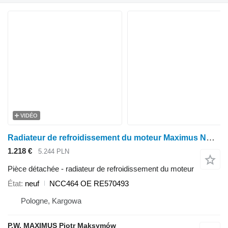
VIDÉO
Radiateur de refroidissement du moteur Maximus NCC464 pour tracteur à roues John Deere 6090 8245R 8270R 8295R 8320R 8345R 8370R 8400R 8R230 8R250 8R280 8R310 8R340 8R370 8R410 STS12 STS16 STS20
1.218 €
5.244 PLN
Pièce détachée - radiateur de refroidissement du moteur
État
neuf
NCC464 OE RE570493
Pologne, Kargowa
P.W. MAXIMUS Piotr Maksymów