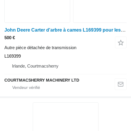
John Deere Carter d'arbre à cames L169399 pour les modèles 6090rc, 6230, 6430, 6630 et 6325 pour tracteur à roues John Deere 6090rc, 6230, 6430, 6630, 6325
500 €
Autre pièce détachée de transmission
L169399
Irlande, Courtmacsherry
COURTMACSHERRY MACHINERY LTD