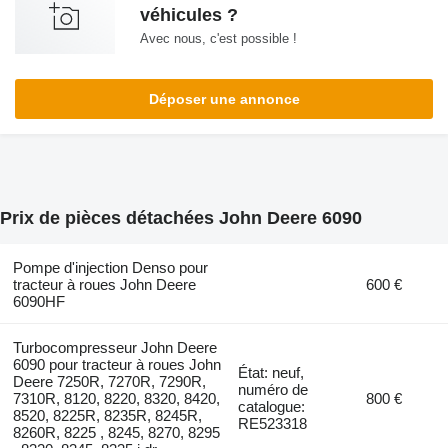
véhicules ?
Avec nous, c'est possible !
Déposer une annonce
Prix de pièces détachées John Deere 6090
Pompe d'injection Denso pour
tracteur à roues John Deere
600 €
6090HF
Turbocompresseur John Deere
6090 pour tracteur à roues John
État: neuf,
Deere 7250R, 7270R, 7290R,
numéro de
7310R, 8120, 8220, 8320, 8420,
800 €
catalogue:
8520, 8225R, 8235R, 8245R,
RE523318
8260R, 8225 , 8245, 8270, 8295