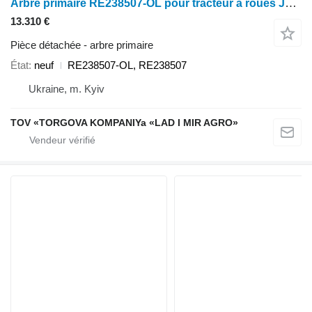
Arbre primaire RE238507-OL pour tracteur à roues John Deere 6090
13.310 €
Pièce détachée - arbre primaire
État
neuf
RE238507-OL, RE238507
Ukraine, m. Kyiv
TOV «TORGOVA KOMPANIYa «LAD I MIR AGRO»