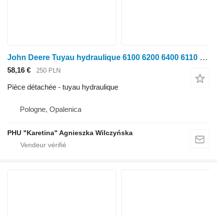
John Deere Tuyau hydraulique 6100 6200 6400 6110 6310 WZ2460041 pour tracteur à roues John Deere 6100 6200 6400 6110 6310
58,16 €
250 PLN
Pièce détachée - tuyau hydraulique
Pologne, Opalenica
PHU "Karetina" Agnieszka Wilczyńska