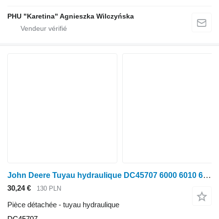
PHU "Karetina" Agnieszka Wilczyńska
John Deere Tuyau hydraulique DC45707 6000 6010 6020 6110 6210 6310 6410 pour tracteur à roues John Deere 6000 6010 6020 6110 6210 6310 6410
30,24 €
130 PLN
Pièce détachée - tuyau hydraulique
DC45707