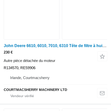
John Deere 6610, 6010, 7010, 6310 Tête de filtre à huile et conduites d'adaptation R134570 R134570, RE59906 pour tracteur à roues John Deere 6610
230 €
Autre pièce détachée du moteur
R134570, RE59906
Irlande, Courtmacsherry
COURTMACSHERRY MACHINERY LTD