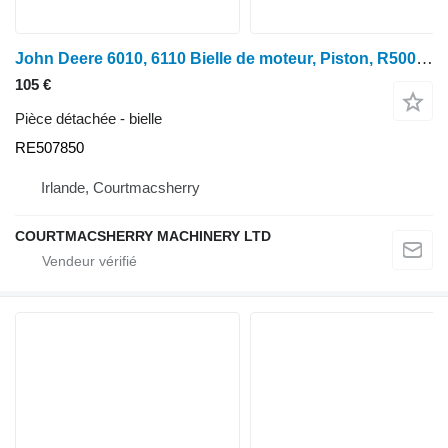
John Deere 6010, 6110 Bielle de moteur, Piston, R500335, Re5 RE507850 pour tracteur à roues John Deere 6010, 6110, 6210, 6310, 6410, 6510, 6610, 6810, 6910, 6405, 6505, 3200, 3400, 6205, 6505, 6020, 6120, 6220, 6320, 6420, 6520, 6620, 6820, 6920, 6215, 6515
105 €
Pièce détachée - bielle
RE507850
Irlande, Courtmacsherry
COURTMACSHERRY MACHINERY LTD