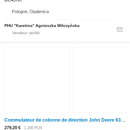
Pologne, Opalenica
PHU "Karetina" Agnieszka Wilczyńska
Commutateur de colonne de direction John Deere 6310 6320 6410 6420 6420 S 6510 6520 Commutateur de clignotants pour tracteur à roues John Deere 6310 6320 6410 6420 6420 S 6510 6520
279,20 €
1.200 PLN