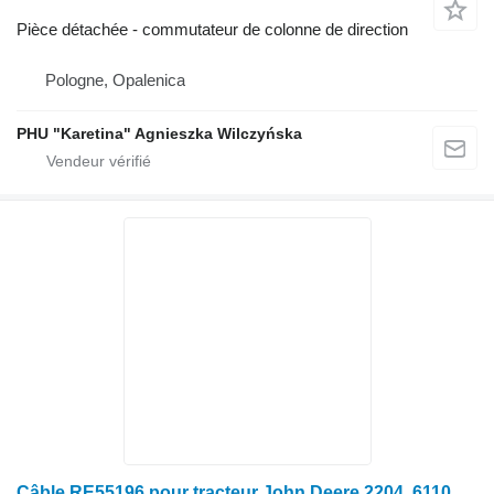
Pièce détachée - commutateur de colonne de direction
Pologne, Opalenica
PHU "Karetina" Agnieszka Wilczyńska
Câble RE55196 pour tracteur John Deere 2204, 6110, 6200, 6210, 6300, 6310, 6310L, 6400, 6410, 6500L, 6510S, 7200, 7400, 7600, 8400