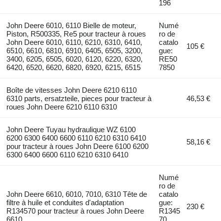
196
John Deere 6010, 6110 Bielle de moteur,
Numé
Piston, R500335, Re5 pour tracteur à roues
ro de
John Deere 6010, 6110, 6210, 6310, 6410,
catalo
105 €
6510, 6610, 6810, 6910, 6405, 6505, 3200,
gue:
3400, 6205, 6505, 6020, 6120, 6220, 6320,
RE50
6420, 6520, 6620, 6820, 6920, 6215, 6515
7850
Boîte de vitesses John Deere 6210 6110
6310 parts, ersatzteile, pieces pour tracteur à
46,53 €
roues John Deere 6210 6110 6310
John Deere Tuyau hydraulique WZ 6100
6200 6300 6400 6600 6110 6210 6310 6410
58,16 €
pour tracteur à roues John Deere 6100 6200
6300 6400 6600 6110 6210 6310 6410
Numé
ro de
John Deere 6610, 6010, 7010, 6310 Tête de
catalo
filtre à huile et conduites d'adaptation
gue:
230 €
R134570 pour tracteur à roues John Deere
R1345
6610
70,