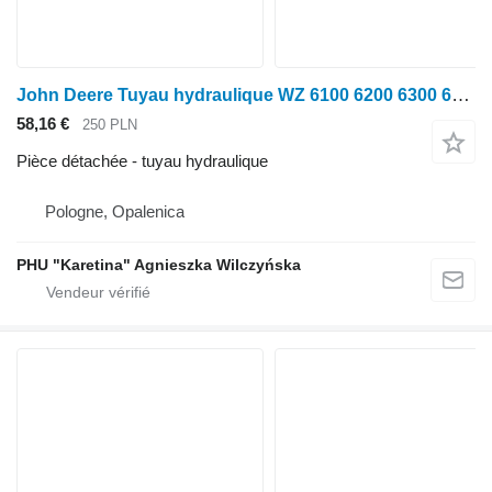
John Deere Tuyau hydraulique WZ 6100 6200 6300 6400 6600 6110 6210 6310 6410 pour tracteur à roues John Deere 6100 6200 6300 6400 6600 6110 6210 6310 6410
58,16 €
250 PLN
Pièce détachée - tuyau hydraulique
Pologne, Opalenica
PHU "Karetina" Agnieszka Wilczyńska