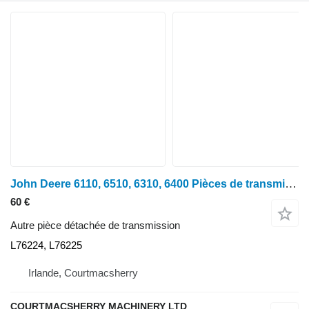
John Deere 6110, 6510, 6310, 6400 Pièces de transmission Tiges de changement de vitesse L76224, L76 L76224, L76225 pour tracteur à roues 6610
60 €
Autre pièce détachée de transmission
L76224, L76225
Irlande, Courtmacsherry
COURTMACSHERRY MACHINERY LTD