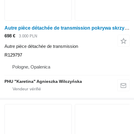
Autre pièce détachée de transmission pokrywa skrzyni biegów R129797 pour tracteur à roues John Deere 6110 6210 6310 6410 6200 6300 6400
698 €
3.000 PLN
Autre pièce détachée de transmission
R129797
Pologne, Opalenica
PHU "Karetina" Agnieszka Wilczyńska