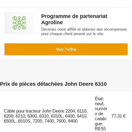
Programme de partenariat
Agroline
Devenez notre affilié et obtenez des récompenses
pour chaque client amené sur le site
Voir l'offre
Prix de pièces détachées John Deere 6310
État:
neuf,
numér
Câble pour tracteur John Deere 2204, 6110,
o de
6200, 6210, 6300, 6310, 6310L, 6400, 6410,
77,31 €
catalo
6500L, 6510S, 7200, 7400, 7600, 8400
gue:
RE55