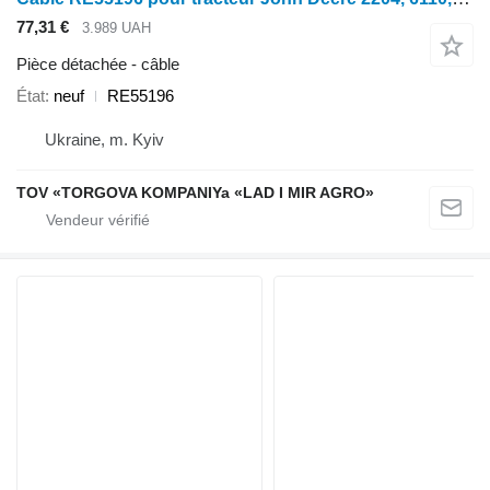
77,31 €
3.989 UAH
Pièce détachée - câble
État
neuf
RE55196
Ukraine, m. Kyiv
TOV «TORGOVA KOMPANIYa «LAD I MIR AGRO»