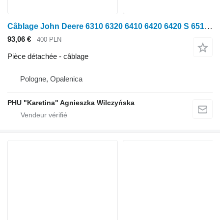
Câblage John Deere 6310 6320 6410 6420 6420 S 6510 6520 Faisceau de câbles AL7691 pour tracteur à roues John Deere 6310 6320 6410 6420 6420 S 6510 6520
93,06 €
400 PLN
Pièce détachée - câblage
Pologne, Opalenica
PHU "Karetina" Agnieszka Wilczyńska