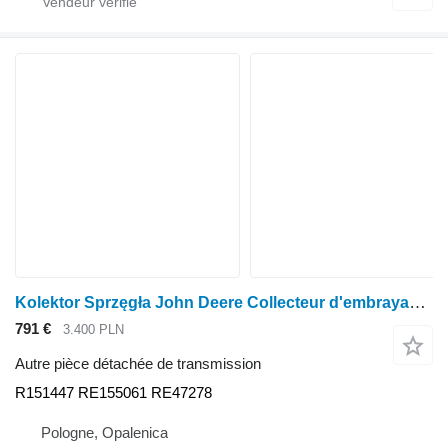
Kolektor Sprzęgła John Deere Collecteur d'embrayage 6910 6010 6210 6310 R151447 RE155061 RE47278 pour tracteur à roues John Deere 6910 6010 6210 6310
791 €
3.400 PLN
Autre pièce détachée de transmission
R151447 RE155061 RE47278
Pologne, Opalenica