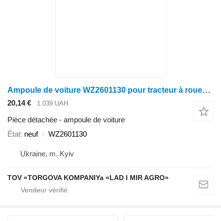
Ampoule de voiture WZ2601130 pour tracteur à roues John Deere 6110, 6210, 6310, 6410, 6020, 6030
20,14 €
1.039 UAH
Pièce détachée - ampoule de voiture
État
neuf
WZ2601130
Ukraine, m. Kyiv
TOV «TORGOVA KOMPANIYa «LAD I MIR AGRO»