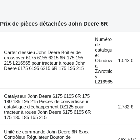
Prix de pièces détachées John Deere 6R
Numéro
de
catalogu
Carter d'essieu John Deere Boîtier de
e:
crossover 6175 6195 6215 6R 175 195
Obudow
1.043 €
215 L216965 pour tracteur à roues John
a
Deere 6175 6195 6215 6R 175 195 215
Zwrotnic
y
L216965
Catalyseur John Deere 6175 6195 6R 175
180 185 195 215 Pièces de convertisseur
catalytique d'échappement DZ125 pour
2.782 €
tracteur à roues John Deere 6175 6195 6R
175 180 185 195 215
Unité de commande John Deere 6R 6xxx
Contrôleur Régulateur Bouton de
463,70 €