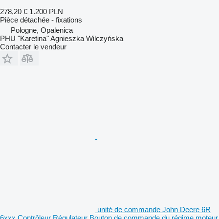
278,20 €
1.200 PLN
Pièce détachée - fixations
Pologne, Opalenica
PHU "Karetina" Agnieszka Wilczyńska
Contacter le vendeur
unité de commande John Deere 6R
6xxx Contrôleur Régulateur Bouton de commande du régime moteur