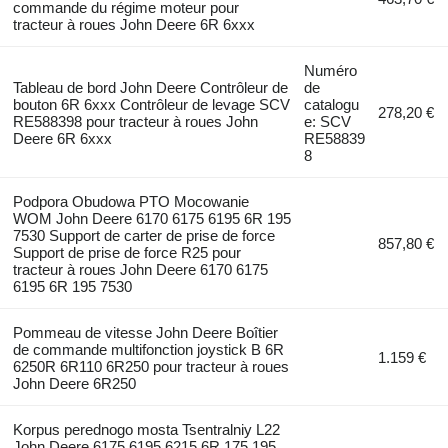
commande du régime moteur pour
tracteur à roues John Deere 6R 6xxx
Numéro
Tableau de bord John Deere Contrôleur de
de
bouton 6R 6xxx Contrôleur de levage SCV
catalogu
278,20 €
RE588398 pour tracteur à roues John
e: SCV
Deere 6R 6xxx
RE58839
8
Podpora Obudowa PTO Mocowanie
WOM John Deere 6170 6175 6195 6R 195
7530 Support de carter de prise de force
857,80 €
Support de prise de force R25 pour
tracteur à roues John Deere 6170 6175
6195 6R 195 7530
Pommeau de vitesse John Deere Boîtier
de commande multifonction joystick B 6R
1.159 €
6250R 6R110 6R250 pour tracteur à roues
John Deere 6R250
Korpus perednogo mosta Tsentralniy L22
John Deere 6175 6195 6215 6R 175 195