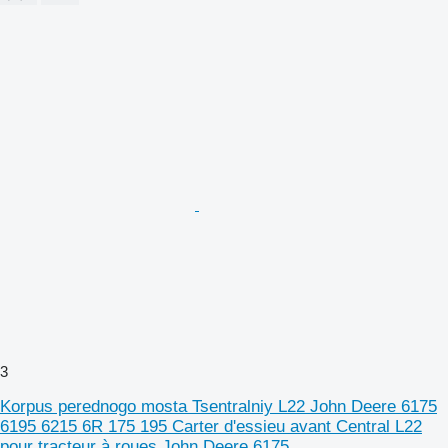
3
Korpus perednogo mosta Tsentralniy L22 John Deere 6175
6195 6215 6R 175 195 Carter d'essieu avant Central L22
pour tracteur à roues John Deere 6175