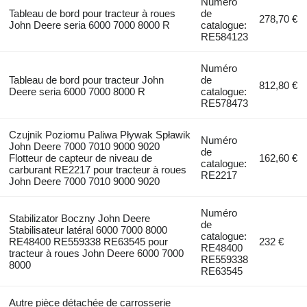
Numéro
Tableau de bord pour tracteur à roues
de
278,70 €
John Deere seria 6000 7000 8000 R
catalogue:
RE584123
Numéro
Tableau de bord pour tracteur John
de
812,80 €
Deere seria 6000 7000 8000 R
catalogue:
RE578473
Czujnik Poziomu Paliwa Pływak Spławik
Numéro
John Deere 7000 7010 9000 9020
de
Flotteur de capteur de niveau de
162,60 €
catalogue:
carburant RE2217 pour tracteur à roues
RE2217
John Deere 7000 7010 9000 9020
Numéro
Stabilizator Boczny John Deere
de
Stabilisateur latéral 6000 7000 8000
catalogue:
RE48400 RE559338 RE63545 pour
232 €
RE48400
tracteur à roues John Deere 6000 7000
RE559338
8000
RE63545
Autre pièce détachée de carrosserie