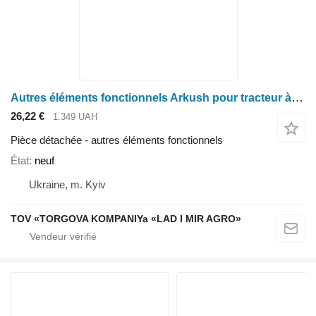
Autres éléments fonctionnels Arkush pour tracteur à roues John Deere 7000: 7200, 7300, 7400, 7500, 7700, 7800
26,22 €
1.349 UAH
Pièce détachée - autres éléments fonctionnels
État
neuf
Ukraine, m. Kyiv
TOV «TORGOVA KOMPANIYa «LAD I MIR AGRO»