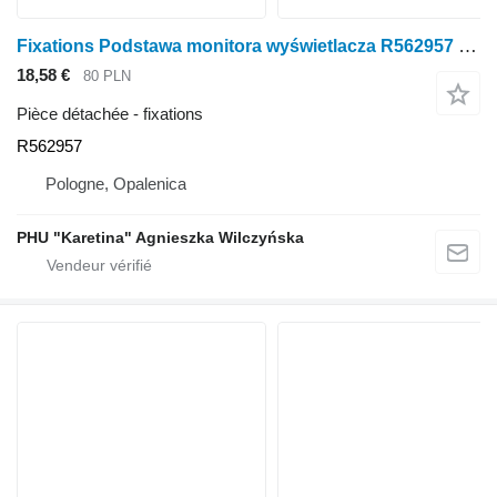
Fixations Podstawa monitora wyświetlacza R562957 pour tracteur à roues John Deere seria 6000 7000 8000 R
18,58 €
80 PLN
Pièce détachée - fixations
R562957
Pologne, Opalenica
PHU "Karetina" Agnieszka Wilczyńska