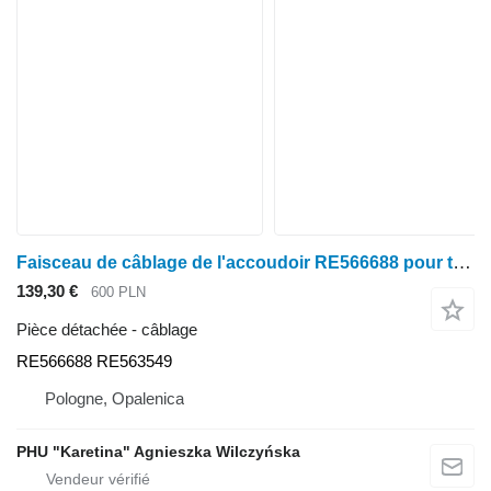
Faisceau de câblage de l'accoudoir RE566688 pour tracteur à roues John Deere seria 6000 7000 8000 R
139,30 €
600 PLN
Pièce détachée - câblage
RE566688 RE563549
Pologne, Opalenica
PHU "Karetina" Agnieszka Wilczyńska