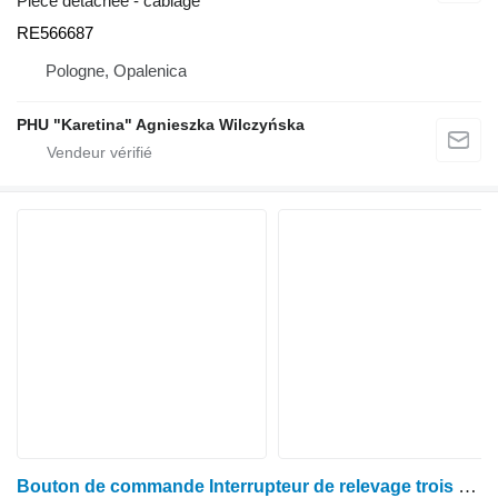
Pièce détachée - câblage
RE566687
Pologne, Opalenica
PHU "Karetina" Agnieszka Wilczyńska
Bouton de commande Interrupteur de relevage trois points arrière RE588391 pour tracteur à roues John Deere seria 6000 7000 8000 R