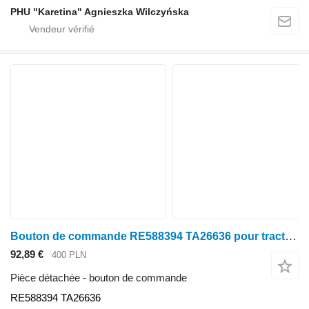
PHU "Karetina" Agnieszka Wilczyńska
Bouton de commande RE588394 TA26636 pour tracteur à roues John Deere seria 6000 7000 8000 R
92,89 €
400 PLN
Pièce détachée - bouton de commande
RE588394 TA26636