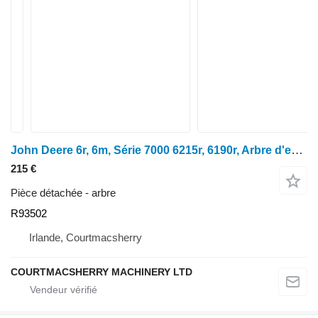
John Deere 6r, 6m, Série 7000 6215r, 6190r, Arbre d'entrée de prise de force R93502 pour tracteur à roues John Deere
215 €
Pièce détachée - arbre
R93502
Irlande, Courtmacsherry
COURTMACSHERRY MACHINERY LTD