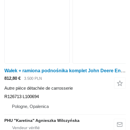
Wałek + ramiona podnośnika komplet John Deere Ensemble arbre + bras de levage 6800 6900 7000 R126713 L10069 R126713 L100694 pour tracteur à roues John Deere 6800, 6900, 7000
812,80 €
3.500 PLN
Autre pièce détachée de carrosserie
R126713 L100694
Pologne, Opalenica
PHU "Karetina" Agnieszka Wilczyńska