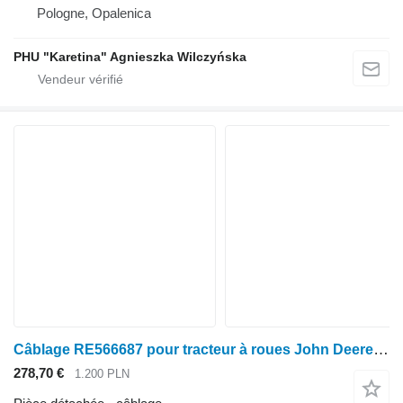
Pologne, Opalenica
PHU "Karetina" Agnieszka Wilczyńska
Câblage RE566687 pour tracteur à roues John Deere seria 6000 7000 8000 R
278,70 €
1.200 PLN