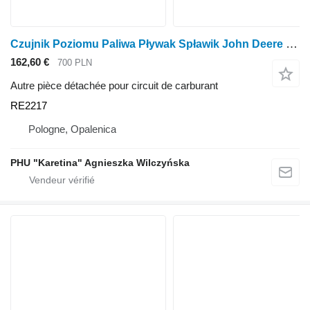
Czujnik Poziomu Paliwa Pływak Spławik John Deere 7000 7010 9000 9020 Flotteur de capteur de niveau de carburant RE2217 pour tracteur à roues John Deere 7000 7010 9000 9020
162,60 €
700 PLN
Autre pièce détachée pour circuit de carburant
RE2217
Pologne, Opalenica
PHU "Karetina" Agnieszka Wilczyńska