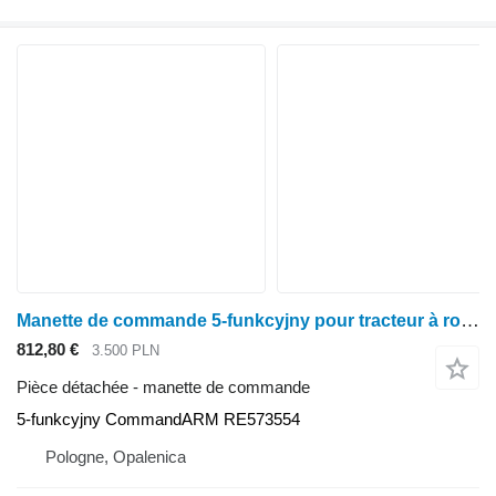
Manette de commande 5-funkcyjny pour tracteur à roues John Deere seria 6000 7000 8000 R
812,80 €
3.500 PLN
Pièce détachée - manette de commande
5-funkcyjny CommandARM RE573554
Pologne, Opalenica