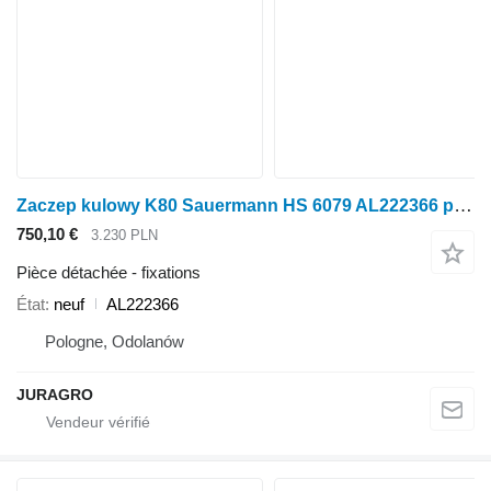
Zaczep kulowy K80 Sauermann HS 6079 AL222366 pour tracteur à roues John Deere seria 6000/7000
750,10 €
3.230 PLN
Pièce détachée - fixations
État
neuf
AL222366
Pologne, Odolanów
JURAGRO