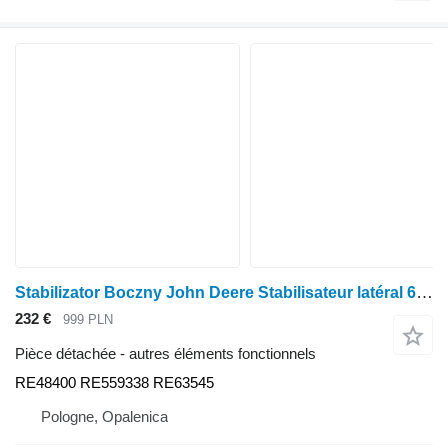
Stabilizator Boczny John Deere Stabilisateur latéral 6000 7000 8000 RE48400 RE559338 RE63545 pour tracteur à roues John Deere 6000 7000 8000
232 €
999 PLN
Pièce détachée - autres éléments fonctionnels
RE48400 RE559338 RE63545
Pologne, Opalenica