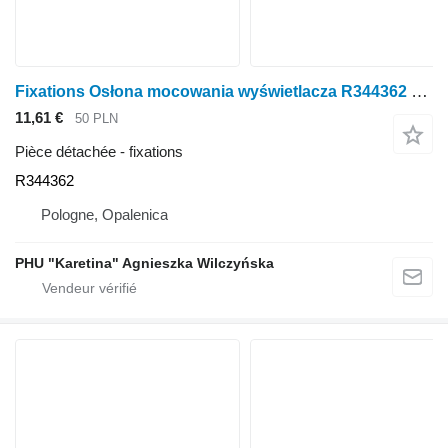
Fixations Osłona mocowania wyświetlacza R344362 pour tracteur à roues John Deere seria 6000 7000 8000 R
11,61 €
50 PLN
Pièce détachée - fixations
R344362
Pologne, Opalenica
PHU "Karetina" Agnieszka Wilczyńska