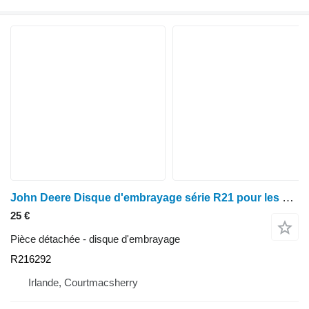
John Deere Disque d'embrayage série R21 pour les modèles 5620, 5720, 5820, 7000, 7010, 6000 et 6010 R216292 pour tracteur à roues
25 €
Pièce détachée - disque d'embrayage
R216292
Irlande, Courtmacsherry