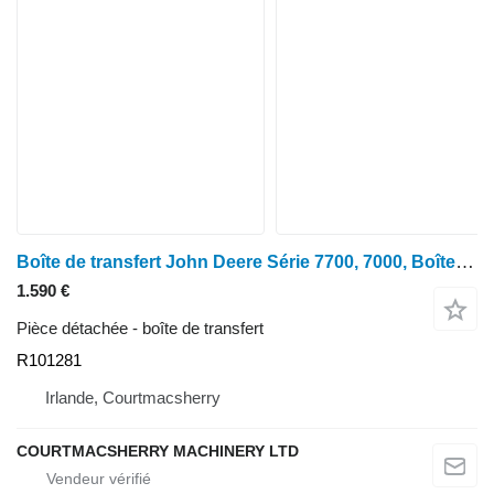
Boîte de transfert John Deere Série 7700, 7000, Boîte de dépôt avant Re47381, R101281, Re47384, Re473 pour tracteur à roues John Deere 7600, 7700, 7800, 7200, 7400, 6800, 6900, 7500
1.590 €
Pièce détachée - boîte de transfert
R101281
Irlande, Courtmacsherry
COURTMACSHERRY MACHINERY LTD