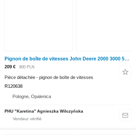
Pignon de boîte de vitesses John Deere 2000 3000 5000 6000 7000 6d 6rc 5E 5G 5GF 5GH 5GV 5M 5R Koło Zę R120638 pour tracteur John Deere 2000 3000 5000 6000 7000 6d 6rc 5E 5G 5GF 5GH 5GV 5M 5R
209 €
900 PLN
Pièce détachée - pignon de boîte de vitesses
R120638
Pologne, Opalenica
PHU "Karetina" Agnieszka Wilczyńska