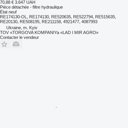
70,88 €
3.647 UAH
Pièce détachée - filtre hydraulique
État
neuf
RE174130-OL, RE174130, RE520635, RE522794, RE515635,
RE20130, RE508195, RE211158, 4921477, 4087993
Ukraine, m. Kyiv
TOV «TORGOVA KOMPANIYa «LAD I MIR AGRO»
Contacter le vendeur