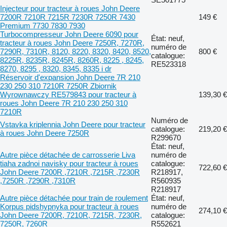
Injecteur pour tracteur à roues John Deere
7200R 7210R 7215R 7230R 7250R 7430
149 €
Premium 7730 7830 7930
Turbocompresseur John Deere 6090 pour
État: neuf,
tracteur à roues John Deere 7250R, 7270R,
numéro de
7290R, 7310R, 8120, 8220, 8320, 8420, 8520,
800 €
catalogue:
8225R, 8235R, 8245R, 8260R, 8225 , 8245,
RE523318
8270, 8295 , 8320, 8345, 8335 i dr
Réservoir d'expansion John Deere 7R 210
230 250 310 7210R 7250R Zbiornik
Wyrownawczy RE579843 pour tracteur à
139,30 €
roues John Deere 7R 210 230 250 310
7210R
Numéro de
Vstavka kriplennia John Deere pour tracteur
catalogue:
219,20 €
à roues John Deere 7250R
R299670
État: neuf,
Autre pièce détachée de carrosserie Liva
numéro de
tiaha zadnoi navisky pour tracteur à roues
catalogue:
722,60 €
John Deere 7200R ,7210R ,7215R ,7230R
R218917,
,7250R ,7290R ,7310R
R560935
R218917
Autre pièce détachée pour train de roulement
État: neuf,
Korpus pidshypnyka pour tracteur à roues
numéro de
274,10 €
John Deere 7200R, 7210R, 7215R, 7230R,
catalogue:
7250R, 7260R
R552621