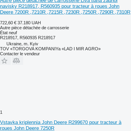
Autre pièce détachée de carrosserie Liva tiaha zadnoi
navisky R218917, R560935 pour tracteur à roues John
Deere 7200R ,7210R ,7215R ,7230R ,7250R ,7290R ,7310R
722,60 €
37.180 UAH
Autre pièce détachée de carrosserie
État
neuf
R218917, R560935 R218917
Ukraine, m. Kyiv
TOV «TORGOVA KOMPANIYa «LAD I MIR AGRO»
Contacter le vendeur
1
Vstavka kriplennia John Deere R299670 pour tracteur à
roues John Deere 7250R