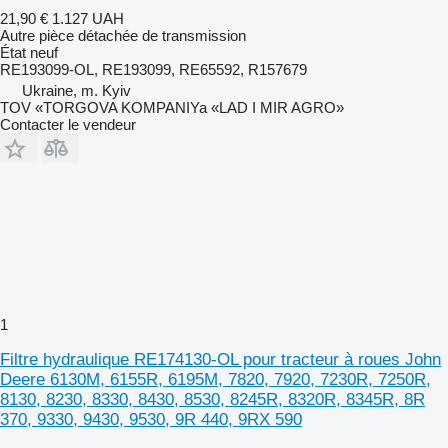
21,90 €
1.127 UAH
Autre pièce détachée de transmission
État
neuf
RE193099-OL, RE193099, RE65592, R157679
Ukraine, m. Kyiv
TOV «TORGOVA KOMPANIYa «LAD I MIR AGRO»
Contacter le vendeur
1
Filtre hydraulique RE174130-OL pour tracteur à roues John
Deere 6130M, 6155R, 6195M, 7820, 7920, 7230R, 7250R,
8130, 8230, 8330, 8430, 8530, 8245R, 8320R, 8345R, 8R
370, 9330, 9430, 9530, 9R 440, 9RX 590