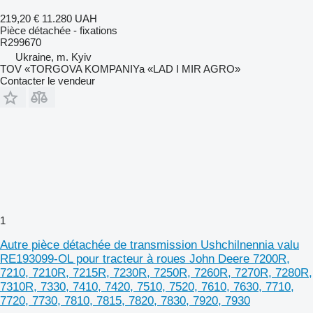
219,20 €
11.280 UAH
Pièce détachée - fixations
R299670
Ukraine, m. Kyiv
TOV «TORGOVA KOMPANIYa «LAD I MIR AGRO»
Contacter le vendeur
1
Autre pièce détachée de transmission Ushchilnennia valu
RE193099-OL pour tracteur à roues John Deere 7200R,
7210, 7210R, 7215R, 7230R, 7250R, 7260R, 7270R, 7280R,
7310R, 7330, 7410, 7420, 7510, 7520, 7610, 7630, 7710,
7720, 7730, 7810, 7815, 7820, 7830, 7920, 7930