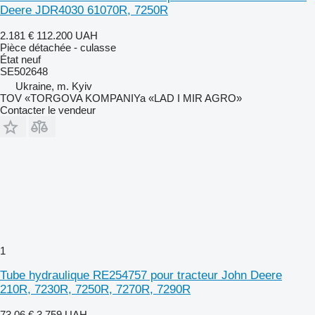
Deere JDR4030 61070R, 7250R
2.181 €
112.200 UAH
Pièce détachée - culasse
État
neuf
SE502648
Ukraine, m. Kyiv
TOV «TORGOVA KOMPANIYa «LAD I MIR AGRO»
Contacter le vendeur
1
Tube hydraulique RE254757 pour tracteur John Deere
210R, 7230R, 7250R, 7270R, 7290R
73,06 €
3.759 UAH