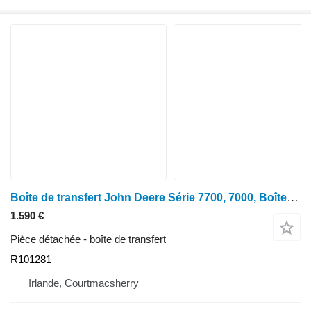
Boîte de transfert John Deere Série 7700, 7000, Boîte de dépôt avant Re47381, R101281, Re47384, Re473 pour tracteur à roues John Deere 7600, 7700, 7800, 7200, 7400, 6800, 6900, 7500
1.590 €
Pièce détachée - boîte de transfert
R101281
Irlande, Courtmacsherry