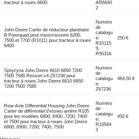
tracteur à roues 6600
AR6640
2
Numéro
de
John Deere Carter de réducteur planétaire
catalogu
B Powrquad pour transmissions 6200,
e:
250 €
7500 et 7700 (R1011) pour tracteur à roues
R10115
6400
9,
R95316
Numéro
Sprężyna John Deere 6610 6850 7200
de
7500 7580 Ressort x4 Z67236 pour
catalogu
464,50 €
tracteur à roues John Deere 6610 6850
e:
7200 7500 7580
Z67236
Numéro
Rear Axle Differential Housing John Deere
de
Carter de différentiel d'essieu arrière R105
catalogu
pour les modèles 6800, 6900, 7200, 7400
492 €
e:
et 7500 pour tracteur à roues John Deere
R10584
6800, 6900, 7200, 7400, 7500
3