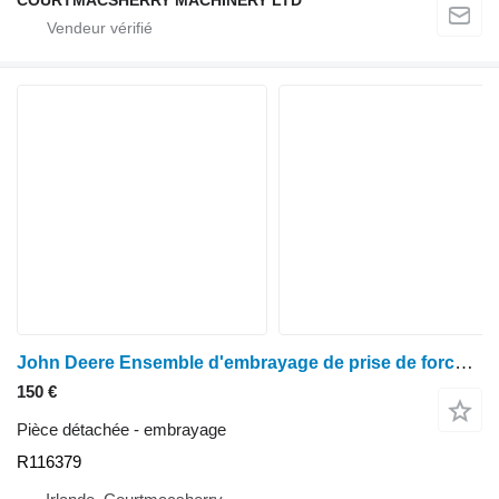
John Deere Ensemble d'embrayage de prise de force R11 pour les modèles 7800, 6800, 7600, 6900, 7500, 7200 et 7400. R116379 pour tracteur à roues 7600, 7700, 7800, 7200, 7400, 6800, 6900, 7500
150 €
Pièce détachée - embrayage
R116379