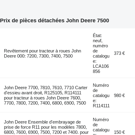
Prix de pièces détachées John Deere 7500
État:
neuf,
numéro
Revêtement pour tracteur à roues John
de
373 €
Deere 000: 7200, 7300, 7400, 7500
catalogu
e:
LCA106
856
Numéro
John Deere 7700, 7810, 7610, 7710 Carter
de
d'essieu avant droit, R125105, R114111
catalogu
980 €
pour tracteur à roues John Deere 7600,
e:
7700, 7800, 7200, 7400, 6800, 6900, 7500
R114111
Numéro
John Deere Ensemble d'embrayage de
de
prise de force R11 pour les modèles 7800,
catalogu
6800, 7600, 6900, 7500, 7200 et 7400. pour
150 €
e: