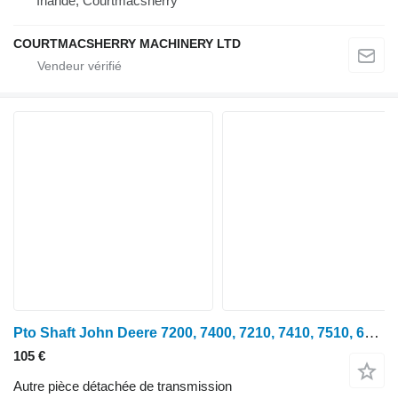
Irlande, Courtmacsherry
COURTMACSHERRY MACHINERY LTD
Pto Shaft John Deere 7200, 7400, 7210, 7410, 7510, 6800, 6900, 6910 Pto Shaft R130880 pour tracteur à roues John Deere 7200, 7400, 7210, 7410, 7510, 6800, 6900, 6810, 6910, 7500, 7405
105 €
Autre pièce détachée de transmission