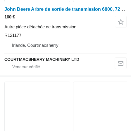
John Deere Arbre de sortie de transmission 6800, 7200, 7405, 7500 Re70427, R12117 R121177 pour tracteur à roues John Deere 7200, 7400, 7210, 7410, 7510, 6800, 6900, 6810, 6910, 7500, 7405, 7500
160 €
Autre pièce détachée de transmission
R121177
Irlande, Courtmacsherry
COURTMACSHERRY MACHINERY LTD