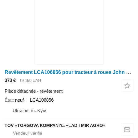
Revêtement LCA106856 pour tracteur à roues John Deere 000: 7200, 7300, 7400, 7500
373 €
19.190 UAH
Pièce détachée - revêtement
État
neuf
LCA106856
Ukraine, m. Kyiv
TOV «TORGOVA KOMPANIYa «LAD I MIR AGRO»