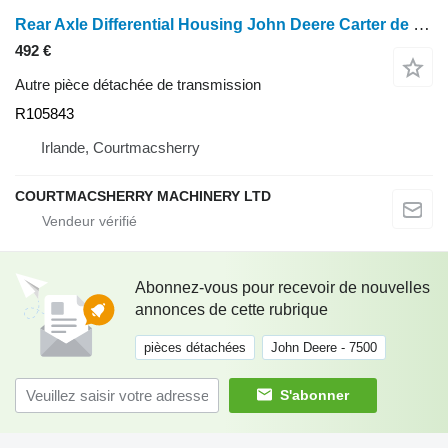
Rear Axle Differential Housing John Deere Carter de différentiel d'essieu arrière R105 pour les modèles 6800, 6900, 7200, 7400 et 7500 R105843 pour tracteur à roues John Deere 6800, 6900, 7200, 7400, 7500
492 €
Autre pièce détachée de transmission
R105843
Irlande, Courtmacsherry
COURTMACSHERRY MACHINERY LTD
Abonnez-vous pour recevoir de nouvelles
annonces de cette rubrique
pièces détachées
John Deere - 7500
S'abonner