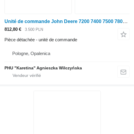
Unité de commande John Deere 7200 7400 7500 7800 JDZW PTP Row Trak Control AZ100562 pour tracteur à roues John Deere 7500
812,80 €
3.500 PLN
Pièce détachée - unité de commande
Pologne, Opalenica
PHU "Karetina" Agnieszka Wilczyńska