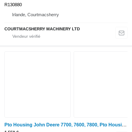
R130880
Irlande, Courtmacsherry
COURTMACSHERRY MACHINERY LTD
Pto Housing John Deere 7700, 7600, 7800, Pto Housing R93531, Re50006, R125740 pour tracteur à roues John Deere 7600, 7700, 7800, 7200, 7400, 6800, 6900, 7500