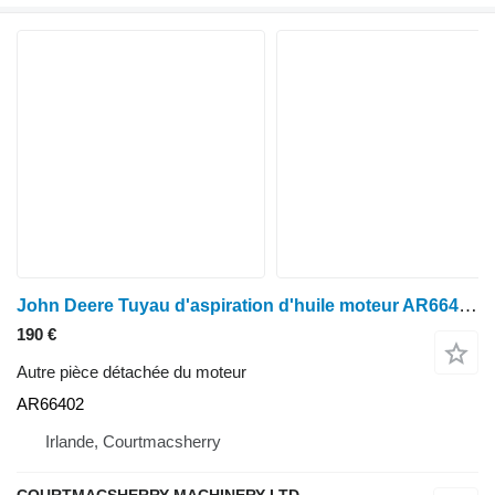
John Deere Tuyau d'aspiration d'huile moteur AR664 pour les modèles 6600, 6506, 6800, 6900, 7500 et 7600 AR66402 pour tracteur à roues 6600
190 €
Autre pièce détachée du moteur
AR66402
Irlande, Courtmacsherry
COURTMACSHERRY MACHINERY LTD