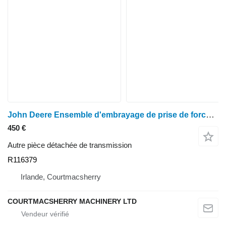
John Deere Ensemble d'embrayage de prise de force R11 pour les modèles 7700, 6800, 7600, 6900, 7500, 7200 et 7400. R116379 pour tracteur à roues John Deere 7600, 7700, 7800, 7200, 7400, 6800, 6900, 7500
450 €
Autre pièce détachée de transmission
R116379
Irlande, Courtmacsherry
COURTMACSHERRY MACHINERY LTD