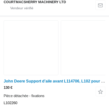
COURTMACSHERRY MACHINERY LTD
John Deere Support d'aile avant L114706, L102 pour les modèles 6900, 6800, 6820, 6920s et 7500 L102260 pour tracteur à roues 6900
130 €
Pièce détachée - fixations
L102260