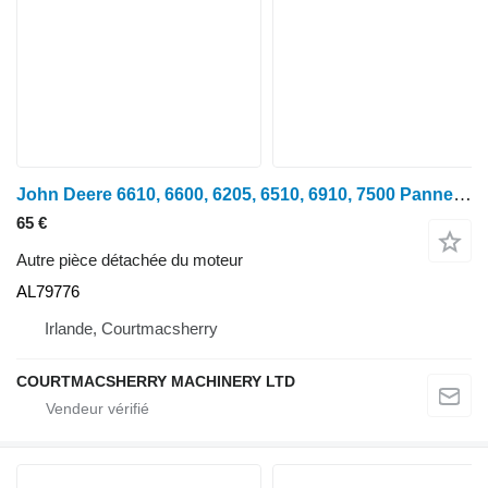
John Deere 6610, 6600, 6205, 6510, 6910, 7500 Panneau arrière gauche du moteur AL79776 pour tracteur à roues JD 6610
65 €
Autre pièce détachée du moteur
AL79776
Irlande, Courtmacsherry
COURTMACSHERRY MACHINERY LTD