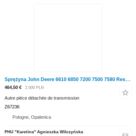
Sprężyna John Deere 6610 6850 7200 7500 7580 Ressort x4 Z67236 pour tracteur à roues John Deere 6610 6850 7200 7500 7580
464,50 €
2.000 PLN
Autre pièce détachée de transmission
Z67236
Pologne, Opalenica
PHU "Karetina" Agnieszka Wilczyńska