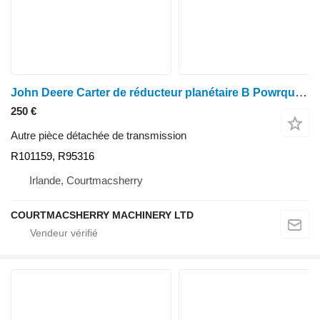
John Deere Carter de réducteur planétaire B Powrquad pour transmissions 6200, 7500 et 7700 (R1011) R101159, R95316 pour tracteur à roues 6400
250 €
Autre pièce détachée de transmission
R101159, R95316
Irlande, Courtmacsherry
COURTMACSHERRY MACHINERY LTD