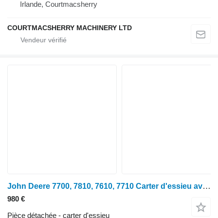
Irlande, Courtmacsherry
COURTMACSHERRY MACHINERY LTD
John Deere 7700, 7810, 7610, 7710 Carter d'essieu avant droit, R125105, R114111 pour tracteur à roues John Deere 7600, 7700, 7800, 7200, 7400, 6800, 6900, 7500
980 €
Pièce détachée - carter d'essieu