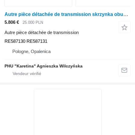
Autre pièce détachée de transmission skrzynka obudowa osi RE587130 pour tracteur à roues John Deere 8245R 8270R 8295R 8320R 8335R 8345R 8370R 8400R
5.806 €
25.000 PLN
Autre pièce détachée de transmission
RE587130 RE587131
Pologne, Opalenica
PHU "Karetina" Agnieszka Wilczyńska