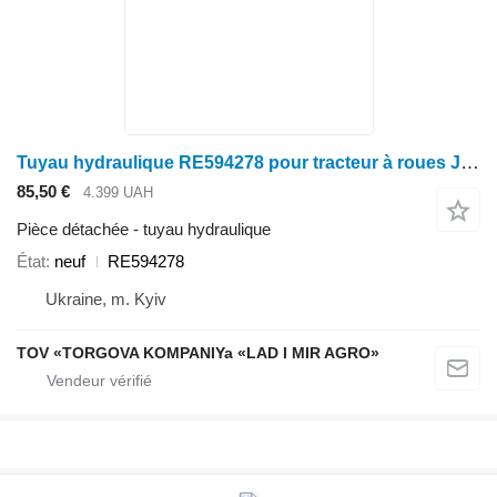
Tuyau hydraulique RE594278 pour tracteur à roues John Deere 8245R, 8270R, 8295R, 8320R, 8335R, 8345R
85,50 €
4.399 UAH
Pièce détachée - tuyau hydraulique
État
neuf
RE594278
Ukraine, m. Kyiv
TOV «TORGOVA KOMPANIYa «LAD I MIR AGRO»