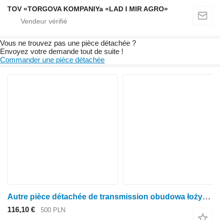
TOV «TORGOVA KOMPANIYa «LAD I MIR AGRO»
Vous ne trouvez pas une pièce détachée ?
Envoyez votre demande tout de suite !
Commander une pièce détachée
Autre pièce détachée de transmission obudowa łożyska R224320 pour tracteur à roues John Deere 8430 8530 8345R 8335R 8360R
116,10 €
500 PLN