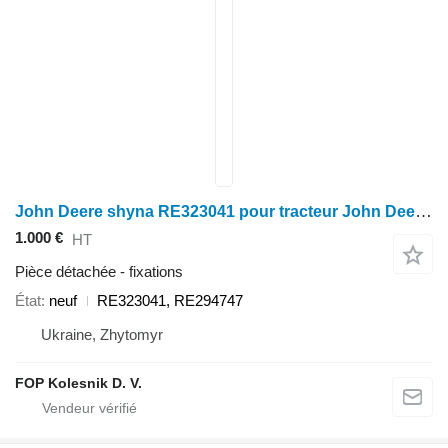
John Deere shyna RE323041 pour tracteur John Deere 8130, 8230, 8330, 8430, 8530, 8310r, 8230r, 8330r, 8335r
1.000 €
HT
Pièce détachée - fixations
État
neuf
RE323041, RE294747
Ukraine, Zhytomyr
FOP Kolesnik D. V.