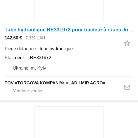
Tube hydraulique RE331972 pour tracteur à roues John Deere 8260R, 8285R, 8295R, 8310R, 8320R, 8335R, 8345R, 8360R
142,60 €
7.339 UAH
Pièce détachée - tube hydraulique
État
neuf
RE331972
Ukraine, m. Kyiv
TOV «TORGOVA KOMPANIYa «LAD I MIR AGRO»