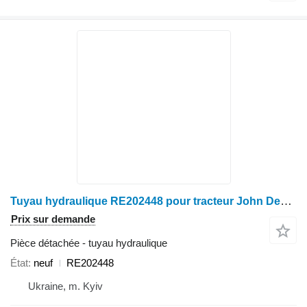
Tuyau hydraulique RE202448 pour tracteur John Deere 8120, 8220, 8320, 8420, 8520, 8130, 8230, 8330, 8430, 8530, 8225R, 8235R, 8245R, 8260R, 8270R, 8285R, 8295R, 8310R, 8320R, 8335R, 8345R, 8360R, 8370R
Prix sur demande
Pièce détachée - tuyau hydraulique
État
neuf
RE202448
Ukraine, m. Kyiv