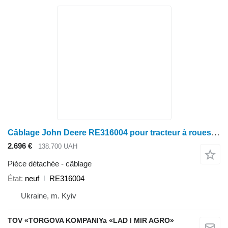
Câblage John Deere RE316004 pour tracteur à roues John Deere 8235R, 8260R, 8310R, 8335R, 8360R
2.696 €
138.700 UAH
Pièce détachée - câblage
État
neuf
RE316004
Ukraine, m. Kyiv
TOV «TORGOVA KOMPANIYa «LAD I MIR AGRO»