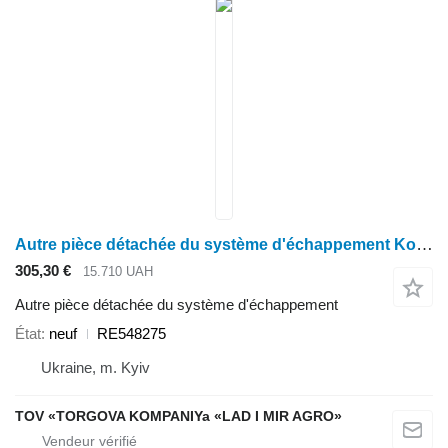
Autre pièce détachée du système d'échappement Korpus nasosa RE548275 pour tracteur à roues John Deere 8R / 8RT / 8RX: 8310R, 8310RT, 8320R, 8335R, 8345R, 8360R, 8370R
305,30 €
15.710 UAH
Autre pièce détachée du système d'échappement
État
neuf
RE548275
Ukraine, m. Kyiv
TOV «TORGOVA KOMPANIYa «LAD I MIR AGRO»