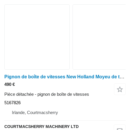
Pignon de boîte de vitesses New Holland Moyeu de transmission à double engrenage Case Puma 130, TM120 et TM130 (référence 5167826) pour tracteur à roues New Holland Tm120, Tm130, Case Puma 130
490 €
Pièce détachée - pignon de boîte de vitesses
5167826
Irlande, Courtmacsherry
COURTMACSHERRY MACHINERY LTD