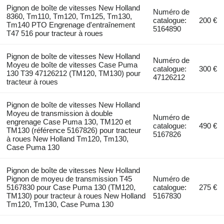
Pignon de boîte de vitesses New Holland
Numéro de
8360, Tm110, Tm120, Tm125, Tm130,
catalogue:
200 €
Tm140 PTO Engrenage d'entraînement
5164890
T47 516 pour tracteur à roues
Pignon de boîte de vitesses New Holland
Numéro de
Moyeu de boîte de vitesses Case Puma
catalogue:
300 €
130 T39 47126212 (TM120, TM130) pour
47126212
tracteur à roues
Pignon de boîte de vitesses New Holland
Moyeu de transmission à double
Numéro de
engrenage Case Puma 130, TM120 et
catalogue:
490 €
TM130 (référence 5167826) pour tracteur
5167826
à roues New Holland Tm120, Tm130,
Case Puma 130
Pignon de boîte de vitesses New Holland
Pignon de moyeu de transmission T45
Numéro de
5167830 pour Case Puma 130 (TM120,
catalogue:
275 €
TM130) pour tracteur à roues New Holland
5167830
Tm120, Tm130, Case Puma 130