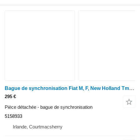
Bague de synchronisation Fiat M, F, New Holland Tm, Série 60 F130, F100, 8160, F120 Synchroni 5158933 pour tracteur à roues New Holland TM115, TM120, TM125, TM130, TM140
295 €
Pièce détachée - bague de synchronisation
5158933
Irlande, Courtmacsherry