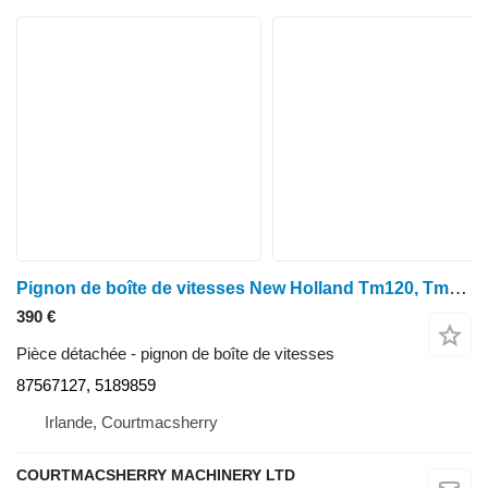
Pignon de boîte de vitesses New Holland Tm120, Tm130, Case Puma Transmission Synchroniser 87567127, 5189 pour tracteur à roues New Holland Tm120, Tm130, Case Puma
390 €
Pièce détachée - pignon de boîte de vitesses
87567127, 5189859
Irlande, Courtmacsherry
COURTMACSHERRY MACHINERY LTD