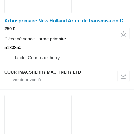
Arbre primaire New Holland Arbre de transmission Case Puma 130, référence 5180850, compatible avec les modèles TM120 et TM130 pour tracteur à roues New Holland Tm120, Tm130
250 €
Pièce détachée - arbre primaire
5180850
Irlande, Courtmacsherry
COURTMACSHERRY MACHINERY LTD