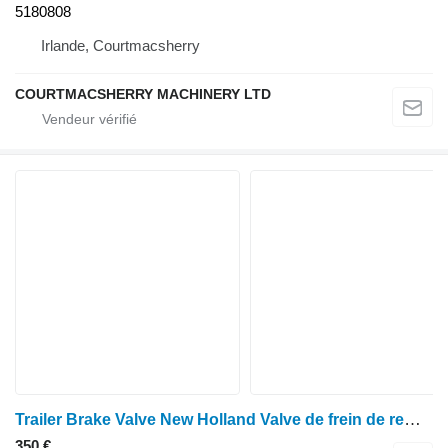
5180808
Irlande, Courtmacsherry
COURTMACSHERRY MACHINERY LTD
Trailer Brake Valve New Holland Valve de frein de remorque Case TM, MXM, TM120, TM130 (pièces détachées 4712681) 47126818 pour tracteur à roues New Holland
350 €