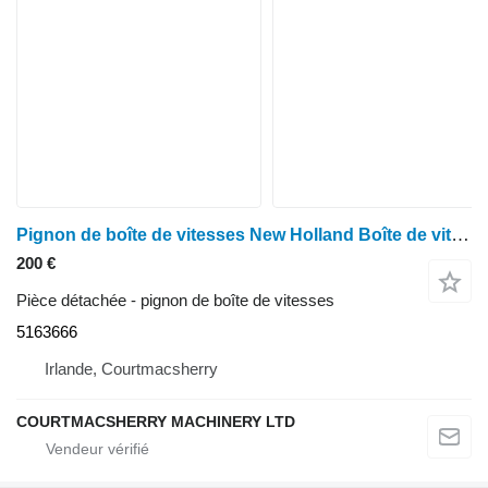
Pignon de boîte de vitesses New Holland Boîte de vitesses Fiat 60, M, Tm, 8360, pignon d'entraînement avant T50 516366 5163666 pour tracteur à roues New Holland
200 €
Pièce détachée - pignon de boîte de vitesses
5163666
Irlande, Courtmacsherry
COURTMACSHERRY MACHINERY LTD