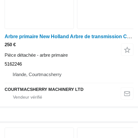
Arbre primaire New Holland Arbre de transmission Case TM120, TM130, Case Puma 130 S24/26 51622 5162246 pour tracteur à roues New Holland Case Tm120, Tm130, Case Puma 130
250 €
Pièce détachée - arbre primaire
5162246
Irlande, Courtmacsherry
COURTMACSHERRY MACHINERY LTD