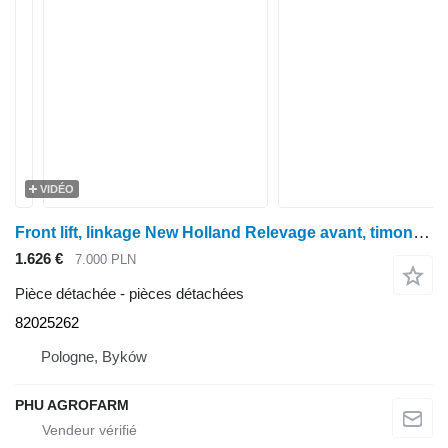
VIDÉO
Front lift, linkage New Holland Relevage avant, timonerie New Holland TM190 82025262 pour tracteur à roues New Holland TM190
1.626 €
7.000 PLN
Pièce détachée - pièces détachées
82025262
Pologne, Byków
PHU AGROFARM