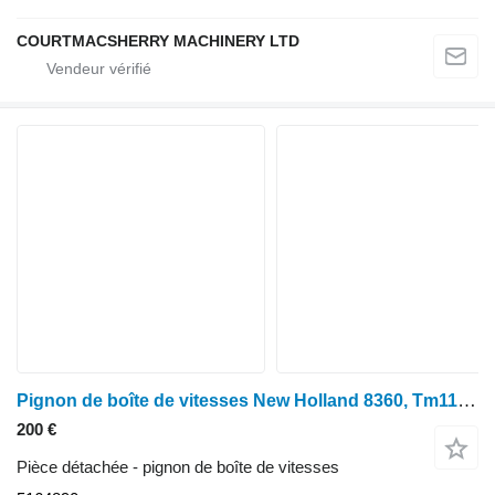
COURTMACSHERRY MACHINERY LTD
Pignon de boîte de vitesses New Holland 8360, Tm110, Tm120, Tm125, Tm130, Tm140 PTO Engrenage d'entraînement T47 516 5164890 pour tracteur à roues
200 €
Pièce détachée - pignon de boîte de vitesses