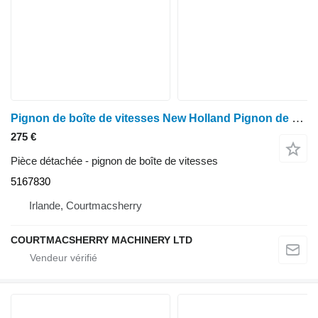
Pignon de boîte de vitesses New Holland Pignon de moyeu de transmission T45 5167830 pour Case Puma 130 (TM120, TM130) pour tracteur à roues New Holland Tm120, Tm130, Case Puma 130
275 €
Pièce détachée - pignon de boîte de vitesses
5167830
Irlande, Courtmacsherry
COURTMACSHERRY MACHINERY LTD