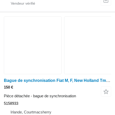
Bague de synchronisation Fiat M, F, New Holland Tm, Série 60 F130, F100, 8160 Synchroniseur 51 5158933 pour tracteur à roues New Holland TM115, TM120, TM125, TM130, TM140
150 €
Pièce détachée - bague de synchronisation
5158933
Irlande, Courtmacsherry