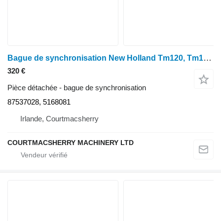
Bague de synchronisation New Holland Tm120, Tm130, Case Puma Transmission Synchroniser 87537028, 5168 pour tracteur à roues New Holland Tm120, Tm130
320 €
Pièce détachée - bague de synchronisation
87537028, 5168081
Irlande, Courtmacsherry
COURTMACSHERRY MACHINERY LTD