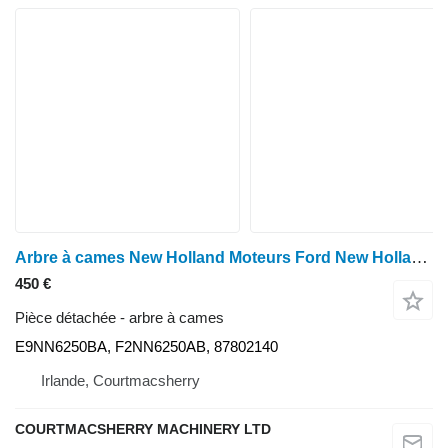
Arbre à cames New Holland Moteurs Ford New Holland TM110, TM120, 40, 60, série TM (cames à cames) E9NN6250BA pour tracteur à roues
450 €
Pièce détachée - arbre à cames
E9NN6250BA, F2NN6250AB, 87802140
Irlande, Courtmacsherry
COURTMACSHERRY MACHINERY LTD