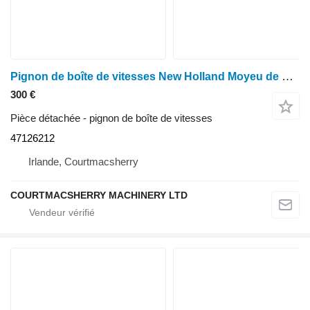
Pignon de boîte de vitesses New Holland Moyeu de boîte de vitesses Case Puma 130 T39 47126212 (TM120, TM130) pour tracteur à roues
300 €
Pièce détachée - pignon de boîte de vitesses
47126212
Irlande, Courtmacsherry
COURTMACSHERRY MACHINERY LTD