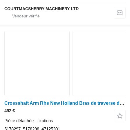
COURTMACSHERRY MACHINERY LTD
Crossshaft Arm Rhs New Holland Bras de traverse droit pour boîtier MXM120 (TM150, TM155, 5178297, 5178298) pour tracteur à roues New Holland Tm150, Tm155, Case Mxm120
492 €
Pièce détachée - fixations
5178297, 5178298, 47125301