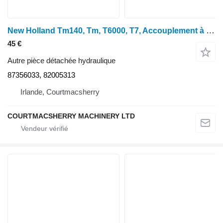
New Holland Tm140, Tm, T6000, T7, Accouplement à tiroir hydraulique 87356033, 8200531 pour tracteur à roues
45 €
Autre pièce détachée hydraulique
87356033, 82005313
Irlande, Courtmacsherry
COURTMACSHERRY MACHINERY LTD