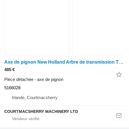
Axe de pignon New Holland Arbre de transmission T16x46 5166028 pour Case Puma 130 (TM120, TM130, 130) pour tracteur à roues
485 €
Pièce détachée - axe de pignon
5166028
Irlande, Courtmacsherry
COURTMACSHERRY MACHINERY LTD