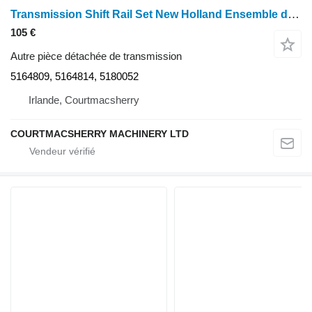
Transmission Shift Rail Set New Holland Ensemble de rails de commande de transmission TM120, TM130 : références 5164809, 5164814 et 51800 pour tracteur à roues New Holland Tm120, Tm130
105 €
Autre pièce détachée de transmission
5164809, 5164814, 5180052
Irlande, Courtmacsherry
COURTMACSHERRY MACHINERY LTD