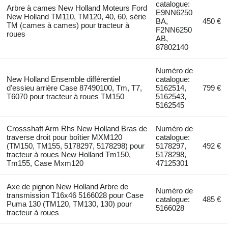
catalogue:
Arbre à cames New Holland Moteurs Ford
E9NN6250
New Holland TM110, TM120, 40, 60, série
BA,
450 €
TM (cames à cames) pour tracteur à
F2NN6250
roues
AB,
87802140
Numéro de
New Holland Ensemble différentiel
catalogue:
d'essieu arrière Case 87490100, Tm, T7,
5162514,
799 €
T6070 pour tracteur à roues TM150
5162543,
5162545
Crossshaft Arm Rhs New Holland Bras de
Numéro de
traverse droit pour boîtier MXM120
catalogue:
(TM150, TM155, 5178297, 5178298) pour
5178297,
492 €
tracteur à roues New Holland Tm150,
5178298,
Tm155, Case Mxm120
47125301
Axe de pignon New Holland Arbre de
Numéro de
transmission T16x46 5166028 pour Case
catalogue:
485 €
Puma 130 (TM120, TM130, 130) pour
5166028
tracteur à roues