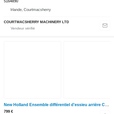
5164890
Irlande, Courtmacsherry
COURTMACSHERRY MACHINERY LTD
New Holland Ensemble différentiel d'essieu arrière Case 87490100, Tm, T7, T6070 5162514 pour tracteur à roues TM150
799 €