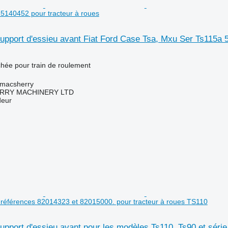
5140452 pour tracteur à roues
pport d'essieu avant Fiat Ford Case Tsa, Mxu Ser Ts115a 5
chée pour train de roulement
tmacsherry
RY MACHINERY LTD
deur
 : références 82014323 et 82015000. pour tracteur à roues TS110
pport d'essieu avant pour les modèles Ts110, Ts90 et série