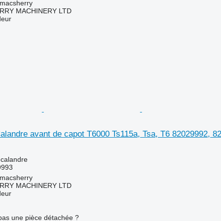
tmacsherry
RY MACHINERY LTD
deur
alandre avant de capot T6000 Ts115a, Tsa, T6 82029992, 82
 calandre
9993
tmacsherry
RY MACHINERY LTD
deur
pas une pièce détachée ?