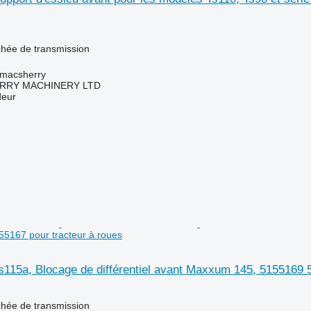
chée de transmission
tmacsherry
RY MACHINERY LTD
deur
5167 pour tracteur à roues
115a, Blocage de différentiel avant Maxxum 145, 5155169 5
chée de transmission