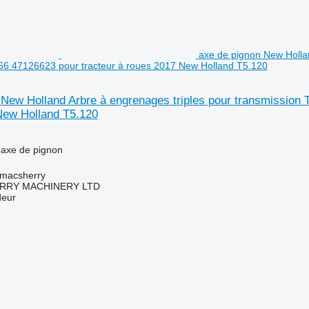
axe de pignon New Hollan
66 47126623 pour tracteur à roues 2017 New Holland T5.120
New Holland Arbre à engrenages triples pour transmission 
New Holland T5.120
 axe de pignon
tmacsherry
RY MACHINERY LTD
deur