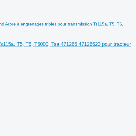
d Arbre à engrenages triples pour transmission Ts115a, T5, T6,
Ts115a, T5, T6, T6000, Tsa 471266 47126623 pour tracteur