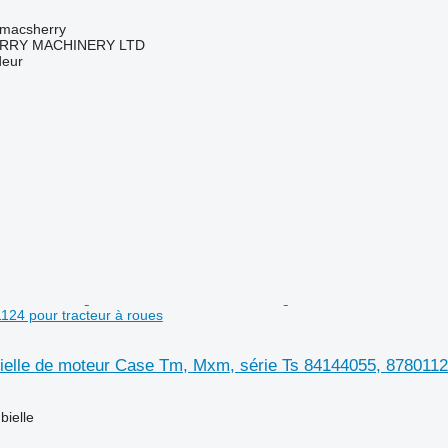
tmacsherry
RY MACHINERY LTD
deur
24 pour tracteur à roues
ielle de moteur Case Tm, Mxm, série Ts 84144055, 87801124
bielle