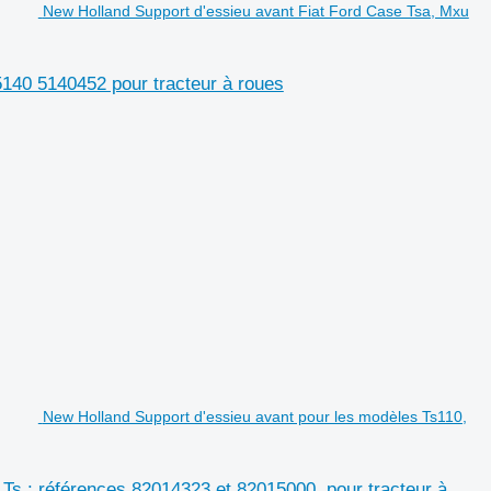
New Holland Support d'essieu avant Fiat Ford Case Tsa, Mxu
140 5140452 pour tracteur à roues
New Holland Support d'essieu avant pour les modèles Ts110,
 Ts : références 82014323 et 82015000. pour tracteur à