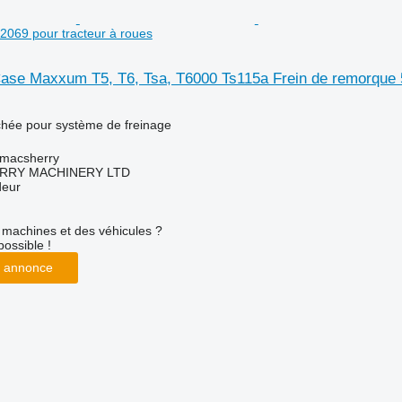
069 pour tracteur à roues
ase Maxxum T5, T6, Tsa, T6000 Ts115a Frein de remorque 5
chée pour système de freinage
tmacsherry
RY MACHINERY LTD
deur
machines et des véhicules ?
possible !
 annonce