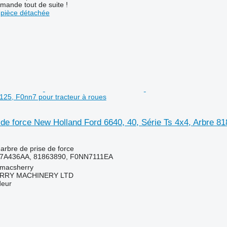
mande tout de suite !
pièce détachée
125, F0nn7 pour tracteur à roues
 de force New Holland Ford 6640, 40, Série Ts 4x4, Arbre 8
arbre de prise de force
7A436AA, 81863890, F0NN7111EA
tmacsherry
RY MACHINERY LTD
deur