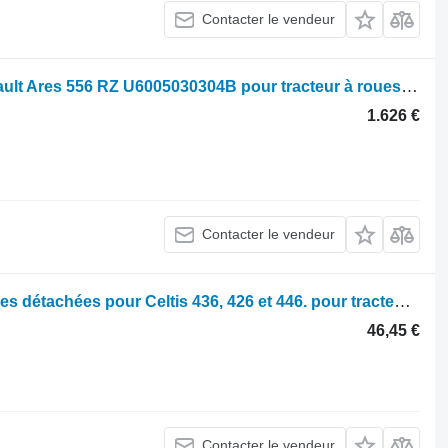
Contacter le vendeur
Rear axle Renault Essieu arrière Renault Ares 556 RZ U6005030304B pour tracteur à roues Renault Ares 556 RZ
1.626 €
Contacter le vendeur
Parts, ersatzteile, pieces Renault Pièces détachées pour Celtis 436, 426 et 446. pour tracteur à roues Renault Celtis 436 426 446
46,45 €
Contacter le vendeur