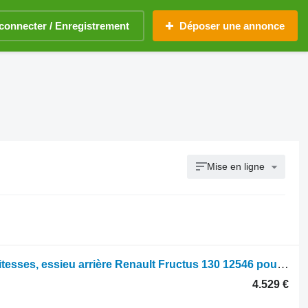
connecter / Enregistrement
Déposer une annonce
Mise en ligne
Gear box rear axle Renault Boîte de vitesses, essieu arrière Renault Fructus 130 12546 pour tracteur à roues Renault Fructus 130
4.529 €