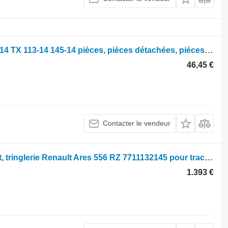
Parts, ersatzteile, pieces Renault 133-14 TX 113-14 145-14 pièces, pièces détachées, pièces pour tracteur à roues Renault 133-14 TX 113-14 145-14
46,45 €
Contacter le vendeur
Relevage avant Renault Levage avant, tringlerie Renault Ares 556 RZ 7711132145 pour tracteur à roues
1.393 €