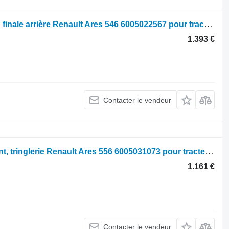
Rear final drive Renault Transmission finale arrière Renault Ares 546 6005022567 pour tracteur à roues Renault Ares 546
1.393 €
Contacter le vendeur
Front lift, linkage Renault Levage avant, tringlerie Renault Ares 556 6005031073 pour tracteur à roues Renault Ares 556
1.161 €
Contacter le vendeur