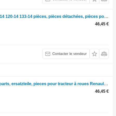
Parts, ersatzteile, pieces Renault 145-14 120-14 133-14 pièces, pièces détachées, pièces pour tracteur à roues Renault 145-14 120-14 133-14
46,45 €
Contacter le vendeur
Moyeu Renault 155-54 133-54 120-54 parts, ersatzteile, pieces pour tracteur à roues Renault 155-54 133-54 120-54
46,45 €