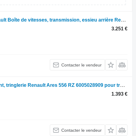
Gear box transmission rear axle Renault Boîte de vitesses, transmission, essieu arrière Renault 75-34 60983 pour tracteur à roues Renault 75-34
3.251 €
Contacter le vendeur
Front lift, linkage Renault Levage avant, tringlerie Renault Ares 556 RZ 6005028909 pour tracteur à roues Renault Ares 556 RZ
1.393 €
Contacter le vendeur