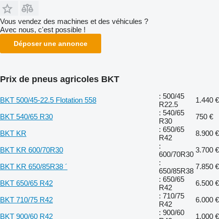
Vous vendez des machines et des véhicules ?
Avec nous, c'est possible !
Déposer une annonce
Prix de pneus agricoles BKT
: 500/45
BKT 500/45-22.5 Flotation 558
1.440 €
R22.5
: 540/65
BKT 540/65 R30
750 €
R30
: 650/65
BKT KR
8.900 €
R42
:
BKT KR 600/70R30
3.700 €
600/70R30
:
BKT KR 650/85R38 ´
7.850 €
650/85R38
: 650/65
BKT 650/65 R42
6.500 €
R42
: 710/75
BKT 710/75 R42
6.000 €
R42
: 900/60
BKT 900/60 R42
1.000 €