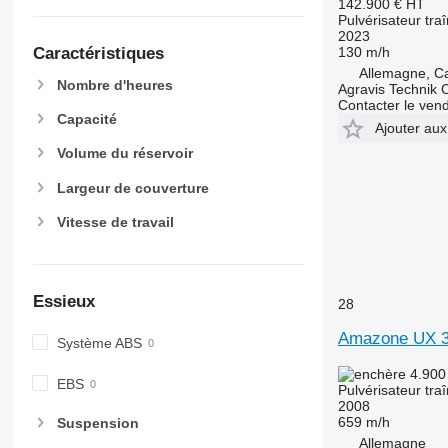
142.900 €
HT
Pulvérisateur tra
2023
130 m/h
Caractéristiques
Allemagne, C
Nombre d'heures
Agravis Technik
Contacter le ven
Capacité
Ajouter aux
Volume du réservoir
Largeur de couverture
Vitesse de travail
Essieux
28
Amazone UX 
Système ABS
4.900
EBS
Pulvérisateur tra
2008
659 m/h
Suspension
Allemagne