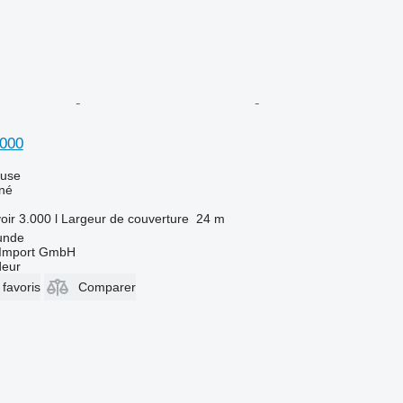
000
luse
îné
oir
3.000 l
Largeur de couverture
24 m
unde
t-Import GmbH
deur
 favoris
Comparer