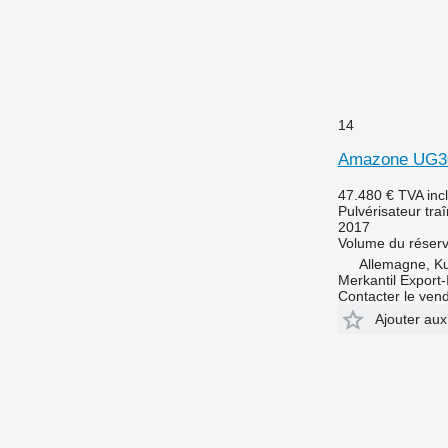
14
Amazone UG3
47.480 €
TVA inc
Pulvérisateur tra
2017
Volume du réserv
Allemagne, K
Merkantil Expor
Contacter le ven
Ajouter aux