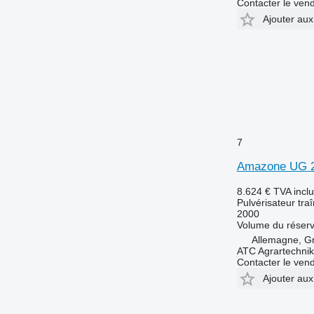
Contacter le ven
Ajouter aux
7
Amazone UG 2
8.624 €
TVA incl
Pulvérisateur tra
2000
Volume du réserv
Allemagne, G
ATC Agrartechni
Contacter le ven
Ajouter aux