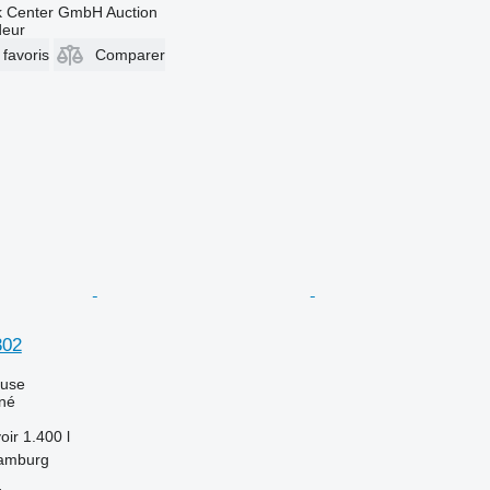
 Center GmbH Auction
deur
 favoris
Comparer
302
luse
îné
oir
1.400 l
Hamburg