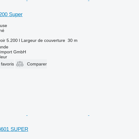
00 Super
luse
îné
oir
5.200 l
Largeur de couverture
30 m
unde
t-Import GmbH
deur
 favoris
Comparer
8601 SUPER