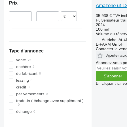
Prix
Pays-Bas
Amazone uf 1
Danemark
35.938 €
TVA inc
–
Estonie
Pulvérisateur tra
2024
Suède
100 m/h
France
Volume du réserv
tout afficher
Autriche, At-
E-FARM GmbH
Contacter le ven
Type d'annonce
Ajouter aux
vente
Abonnez-vous pou
enchère
du fabricant
S'abonner
leasing
En cliquant ici, 
crédit
par versements
trade-in ( échange avec supplément )
échange