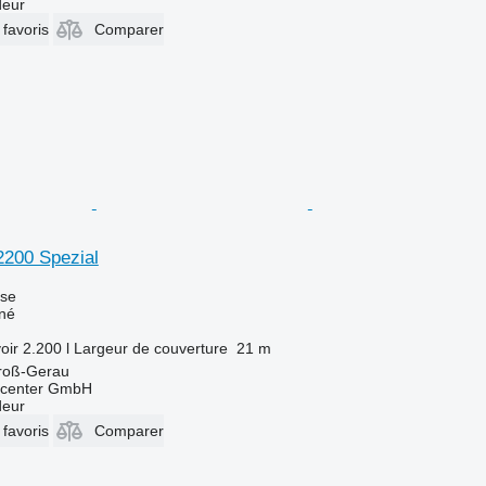
deur
 favoris
Comparer
200 Spezial
use
îné
oir
2.200 l
Largeur de couverture
21 m
roß-Gerau
kcenter GmbH
deur
 favoris
Comparer