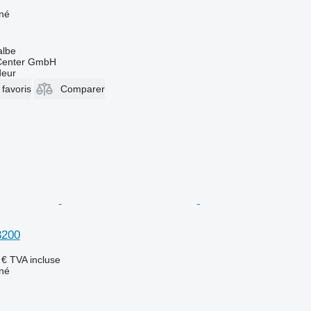
îné
albe
 Center GmbH
deur
 favoris
Comparer
3200
 €
TVA incluse
îné