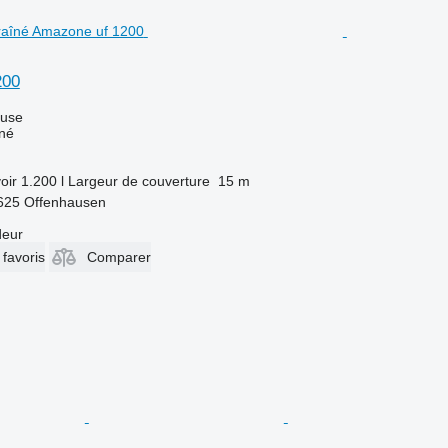
200
luse
îné
oir
1.200 l
Largeur de couverture
15 m
4625 Offenhausen
deur
 favoris
Comparer