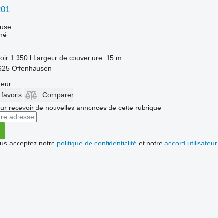
201
luse
îné
oir
1.350 l
Largeur de couverture
15 m
4625 Offenhausen
deur
 favoris
Comparer
r recevoir de nouvelles annonces de cette rubrique
vous acceptez notre
politique de confidentialité
et notre
accord utilisateur