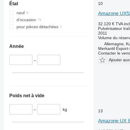
10
État
neuf
Amazone UX52
d'occasion
32.120 €
TVA inc
pour pièces détachées
Pulvérisateur tra
2011
Volume du réserv
Allemagne, K
Année
Merkantil Expor
Contacter le ven
Ajouter aux
–
Poids net à vide
–
kg
13
Amazone UX 