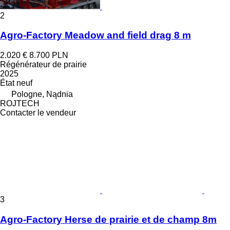
2
Agro-Factory Meadow and field drag 8 m
2.020 €
8.700 PLN
Régénérateur de prairie
2025
État
neuf
Pologne, Nądnia
ROJTECH
Contacter le vendeur
3
Agro-Factory Herse de prairie et de champ 8m