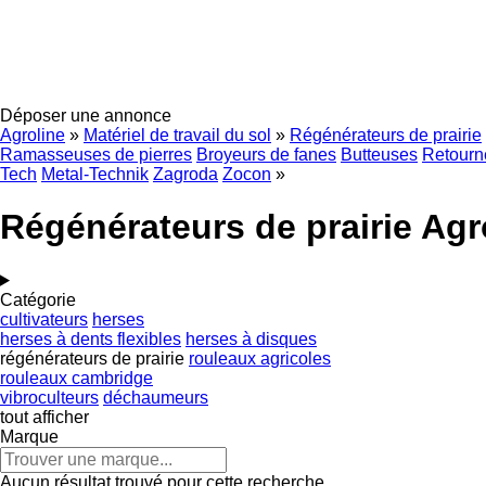
Déposer une annonce
Agroline
»
Matériel de travail du sol
»
Régénérateurs de prairie
Ramasseuses de pierres
Broyeurs de fanes
Butteuses
Retourn
Tech
Metal-Technik
Zagroda
Zocon
»
Régénérateurs de prairie Agr
Catégorie
cultivateurs
herses
herses à dents flexibles
herses à disques
régénérateurs de prairie
rouleaux agricoles
rouleaux cambridge
vibroculteurs
déchaumeurs
tout afficher
Marque
Aucun résultat trouvé pour cette recherche