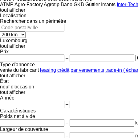
ATMP
Agro-Factory
Agrotip
Bano
GKB
Güttler
Imants
Inter-Tec
tout afficher
Localisation
Rechercher dans un périmètre
Luxembourg
tout afficher
Prix
–
Type d'annonce
vente
du fabricant
leasing
crédit
par versements
trade-in ( éch
tout afficher
État
neuf
d'occasion
tout afficher
Année
–
Caractéristiques
Poids net à vide
–
k
Largeur de couverture
–