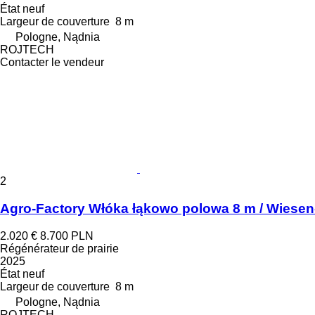
État
neuf
Largeur de couverture
8 m
Pologne, Nądnia
ROJTECH
Contacter le vendeur
2
Agro-Factory Włóka łąkowo polowa 8 m / Wiesen
2.020 €
8.700 PLN
Régénérateur de prairie
2025
État
neuf
Largeur de couverture
8 m
Pologne, Nądnia
ROJTECH