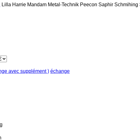
h
Lilla Harrie
Mandam
Metal-Technik
Peecon
Saphir
Schmihing
ange avec supplément )
échange
g
m