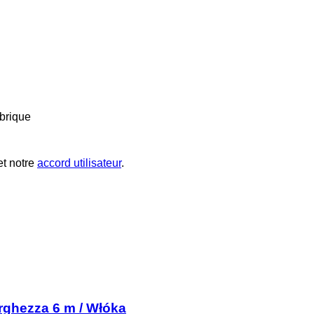
brique
t notre
accord utilisateur
.
arghezza 6 m / Włóka