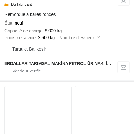
Du fabricant
Remorque à balles rondes
État
neuf
Capacité de charge
8.000 kg
Poids net à vide
2.600 kg
Nombre d'essieux
2
Turquie, Balıkesir
ERDALLAR TARIMSAL MAKİNA PETROL ÜR.NAK. İNŞ. HAYV. SAN. VE TİC. LTD ŞTİ