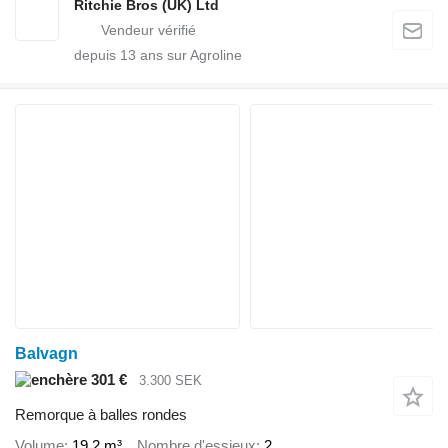
Ritchie Bros (UK) Ltd
depuis
13
ans sur Agroline
Balvagn
301 €
3.300 SEK
Remorque à balles rondes
Volume
19,2 m³
Nombre d'essieux
2