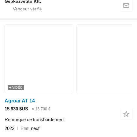
Gépközvetítő Kft.
VIDÉO
Agroar AT 14
15.930 $US
≈ 13.790 €
Remorque de transbordement
2022
État
neuf