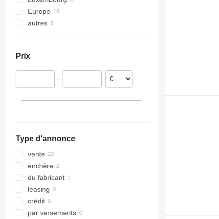
Europe
autres
Pologne
Pays-Bas
Ukraine
Allemagne
Colombie
Prix
Suède
France
–
Finlande
Norvège
Autriche
Type d'annonce
vente
enchère
du fabricant
leasing
crédit
par versements