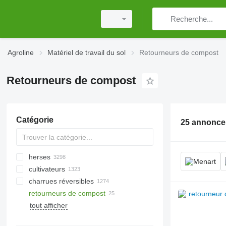
Agroline
Matériel de travail du sol
Retourneurs de compost
Retourneurs de compost
Catégorie
25 annonce
herses
cultivateurs
herses à disques
charrues réversibles
herses rotatives
retourneurs de compost
herses à dents flexibles
broyeurs pour tracteur
rouleaux cambridge
tout afficher
herses à dents
broyeurs pour excavatrice
rouleaux hacheurs
herses traînantes
broyeurs forestiers
rouleaux à anneaux