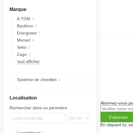
niveleuses d'arène d'équitation
broyeurs automoteurs
rouleaux lisses
Marque
autres herses
autres broyeurs
rouleaux d'ensilage
autres rouleaux agricoles
A.TOM
Backhus
Energreen
Menart
Seko
Zago
tout afficher
Système de chenilles
Localisation
Abonnez-vous pou
Rechercher dans un périmètre
S'abonner
En cliquant ici, 
Luxembourg