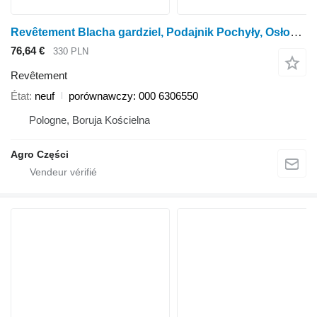
Revêtement Blacha gardziel, Podajnik Pochyły, Osłona przeciwkurzowa porównawczy: pour moissonneuse-batteuse Claas LEXION 410-405
76,64 €
330 PLN
Revêtement
État
neuf
porównawczy: 000 6306550
Pologne, Boruja Kościelna
Agro Części