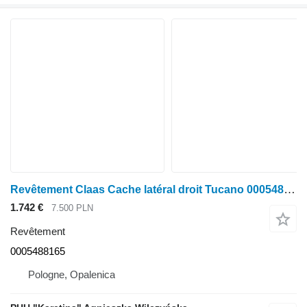
Revêtement Claas Cache latéral droit Tucano 0005488165 pour moissonneuse-batteuse Claas Tucano
1.742 €
7.500 PLN
Revêtement
0005488165
Pologne, Opalenica