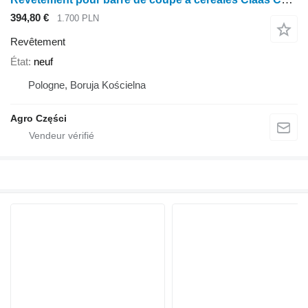
394,80 €
1.700 PLN
Revêtement
État
neuf
Pologne, Boruja Kościelna
Agro Części