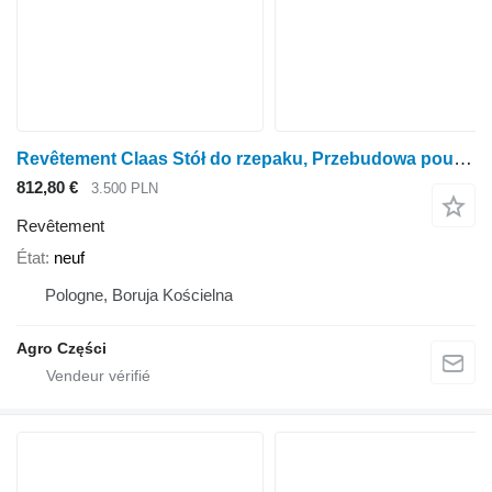
Revêtement Claas Stół do rzepaku, Przebudowa pour barre de coupe à céréales Claas Vario V660
812,80 €
3.500 PLN
Revêtement
État
neuf
Pologne, Boruja Kościelna
Agro Części