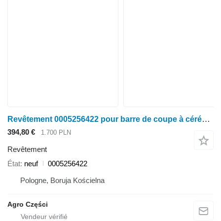
Revêtement 0005256422 pour barre de coupe à céréales Claas Vario 500, V560, V620, V680, V770, V930, V1080, V1230, V1380
394,80 €
1.700 PLN
Revêtement
État
neuf
0005256422
Pologne, Boruja Kościelna
Agro Części