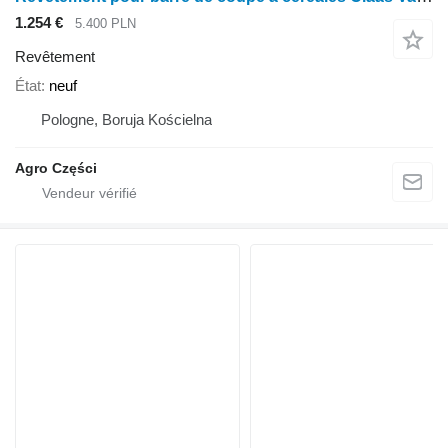
1.254 €
5.400 PLN
Revêtement
État
neuf
Pologne, Boruja Kościelna
Agro Części