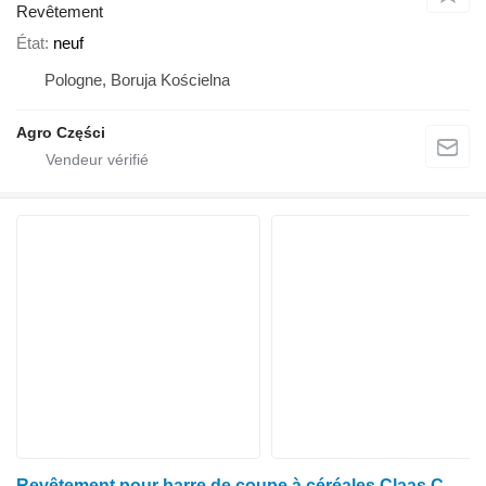
Revêtement
État
neuf
Pologne, Boruja Kościelna
Agro Części
Revêtement pour barre de coupe à céréales Claas C450