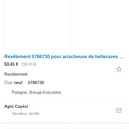
Revêtement 0786730 pour arracheuse de betteraves Claas Jaguar 820-90
53,41 €
230 PLN
Revêtement
État
neuf
0786730
Pologne, Boruja Kościelna
Agro Części