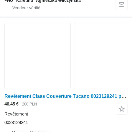
PHU "Karetina" Agnieszka Wilczyńska
Revêtement Claas Couverture Tucano 0023129241 pour moissonneuse-batteuse Claas Tucano
46,45 €
200 PLN
Revêtement
0023129241