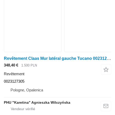
Revêtement Claas Mur latéral gauche Tucano 0023127305 pour moissonneuse-batteuse Claas Tucano
348,40 €
1.500 PLN
Revêtement
0023127305
Pologne, Opalenica
PHU "Karetina" Agnieszka Wilczyńska