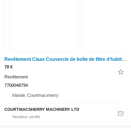
Revêtement Claas Couvercle de boîte de filtre d'habitacle pour Ares 500, série 600 et 656rc 7700048794 pour tracteur à roues
70 €
Revêtement
7700048794
Irlande, Courtmacsherry
COURTMACSHERRY MACHINERY LTD