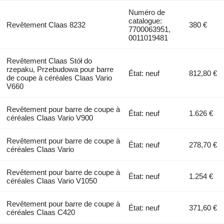
Numéro de
catalogue:
Revêtement Claas 8232
380 €
7700063951,
0011019481
Revêtement Claas Stół do
rzepaku, Przebudowa pour barre
État: neuf
812,80 €
de coupe à céréales Claas Vario
V660
Revêtement pour barre de coupe à
État: neuf
1.626 €
céréales Claas Vario V900
Revêtement pour barre de coupe à
État: neuf
278,70 €
céréales Claas Vario
Revêtement pour barre de coupe à
État: neuf
1.254 €
céréales Claas Vario V1050
Revêtement pour barre de coupe à
État: neuf
371,60 €
céréales Claas C420