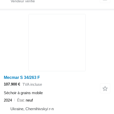
Mecmar S 34/263 F
107.900 €
TVA incluse
Séchoir à grains mobile
2024
État
neuf
Ukraine, Chernihivskyi r-n