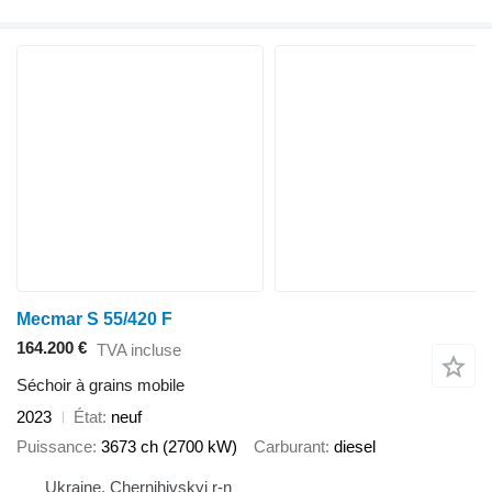
Mecmar S 55/420 F
164.200 €
TVA incluse
Séchoir à grains mobile
2023
État
neuf
Puissance
3673 ch (2700 kW)
Carburant
diesel
Ukraine, Chernihivskyi r-n