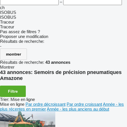
–
ch
ISOBUS
ISOBUS
Traceur
Traceur
Pas assez de filtres ?
Proposer une modification
Résultats de recherche:
-
montrer
Résultats de recherche:
43 annonces
Montrer
43 annonces:
Semoirs de précision pneumatiques
Amazone
Filtre
Trier
:
Mise en ligne
Mise en ligne
Par ordre décroissant
Par ordre croissant
Année - les
plus récentes en premier
Année - les plus anciens au début