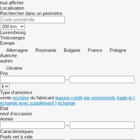
tout afficher
Localisation
Rechercher dans un périmètre
Luxembourg
Troisvierges
Europe
Allemagne
Roumanie
Bulgarie
France
Pologne
Autriche
autres
Ukraine
Prix
–
Type d'annonce
vente
enchère
du fabricant
leasing
crédit
par versements
trade-in (
échange avec supplément )
échange
État
neuf
d'occasion
Année
–
Caractéristiques
Poids net à vide