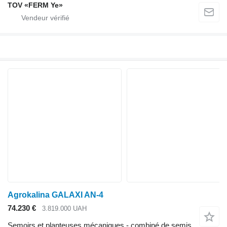
TOV «FERM Ye»
Agrokalina GALAXI AN-4
74.230 €
3.819.000 UAH
Semoirs et planteuses mécaniques - combiné de semis