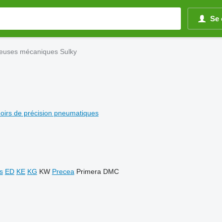
Se 
teuses mécaniques Sulky
oirs de précision pneumatiques
s
ED
KE
KG
KW
Precea
Primera DMC