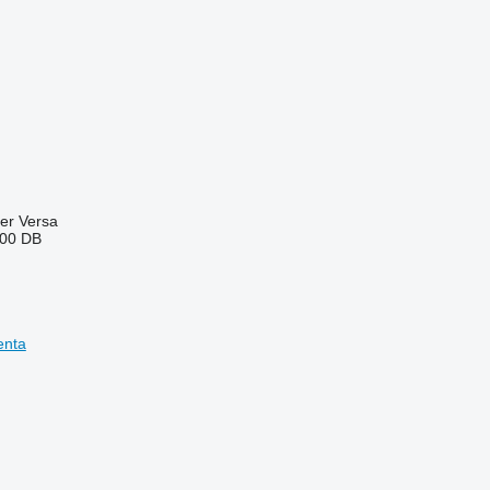
ter
Versa
00
DB
enta