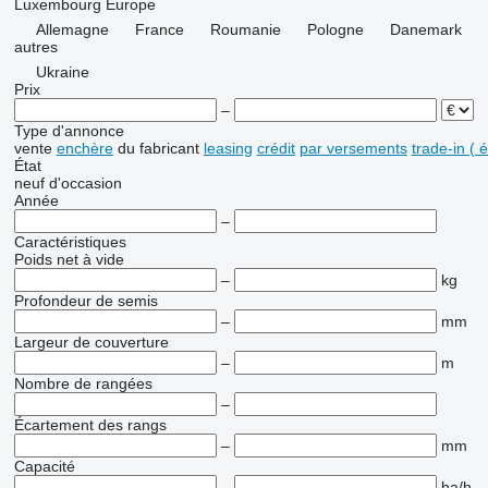
Luxembourg
Europe
Allemagne
France
Roumanie
Pologne
Danemark
autres
Ukraine
Prix
–
Type d'annonce
vente
enchère
du fabricant
leasing
crédit
par versements
trade-in (
État
neuf
d'occasion
Année
–
Caractéristiques
Poids net à vide
–
kg
Profondeur de semis
–
mm
Largeur de couverture
–
m
Nombre de rangées
–
Écartement des rangs
–
mm
Capacité
–
ha/h