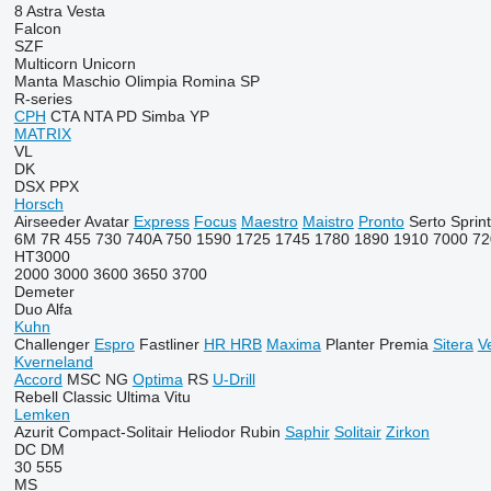
8
Astra
Vesta
Falcon
SZF
Multicorn
Unicorn
Manta
Maschio
Olimpia
Romina
SP
R-series
CPH
CTA
NTA
PD
Simba
YP
MATRIX
VL
DK
DSX
PPX
Horsch
Airseeder
Avatar
Express
Focus
Maestro
Maistro
Pronto
Serto
Sprin
6M
7R
455
730
740A
750
1590
1725
1745
1780
1890
1910
7000
72
HT3000
2000
3000
3600
3650
3700
Demeter
Duo Alfa
Kuhn
Challenger
Espro
Fastliner
HR
HRB
Maxima
Planter
Premia
Sitera
V
Kverneland
Accord
MSC
NG
Optima
RS
U-Drill
Rebell Classic
Ultima
Vitu
Lemken
Azurit
Compact-Solitair
Heliodor
Rubin
Saphir
Solitair
Zirkon
DC
DM
30
555
MS