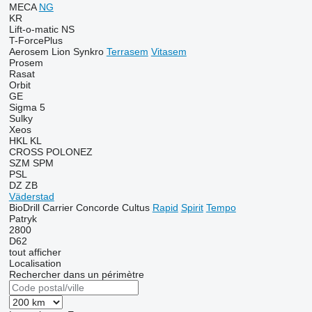
MECA
NG
KR
Lift-o-matic
NS
T-ForcePlus
Aerosem
Lion
Synkro
Terrasem
Vitasem
Prosem
Rasat
Orbit
GE
Sigma 5
Sulky
Xeos
HKL
KL
CROSS
POLONEZ
SZM
SPM
PSL
DZ
ZB
Väderstad
BioDrill
Carrier
Concorde
Cultus
Rapid
Spirit
Tempo
Patryk
2800
D62
tout afficher
Localisation
Rechercher dans un périmètre