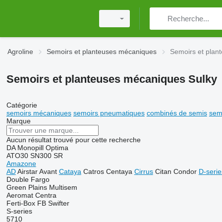
Agroline
Semoirs et planteuses mécaniques
Semoirs et plan
Semoirs et planteuses mécaniques Sulky
Catégorie
semoirs mécaniques
semoirs pneumatiques
combinés de semis
sem
Marque
Aucun résultat trouvé pour cette recherche
DA
Monopill
Optima
ATO30
SN300
SR
Amazone
AD
Airstar
Avant
Cataya
Catros
Centaya
Cirrus
Citan
Condor
D-serie
Double
Fargo
Green Plains
Multisem
Aeromat
Centra
Ferti-Box FB
Swifter
S-series
5710