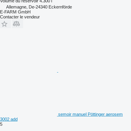
Volume du réservoir
4.300 l
Allemagne, De-24340 Eckernförde
E-FARM GmbH
Contacter le vendeur
semoir manuel Pöttinger aerosem
3002 add
5