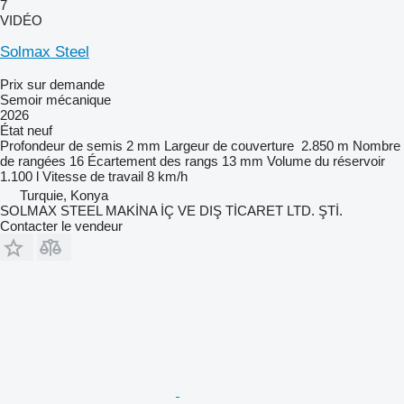
7
VIDÉO
Solmax Steel
Prix sur demande
Semoir mécanique
2026
État
neuf
Profondeur de semis
2 mm
Largeur de couverture
2.850 m
Nombre
de rangées
16
Écartement des rangs
13 mm
Volume du réservoir
1.100 l
Vitesse de travail
8 km/h
Turquie, Konya
SOLMAX STEEL MAKİNA İÇ VE DIŞ TİCARET LTD. ŞTİ.
Contacter le vendeur