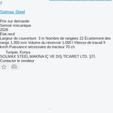
7
Solmax Steel
Prix sur demande
Semoir mécanique
2026
État
neuf
Largeur de couverture
3 m
Nombre de rangées
22
Écartement des
rangs
1.350 mm
Volume du réservoir
1.000 l
Vitesse de travail
9
km/h
Puissance nécessaire du tracteur
70 ch
Turquie, Konya
SOLMAX STEEL MAKİNA İÇ VE DIŞ TİCARET LTD. ŞTİ.
Contacter le vendeur