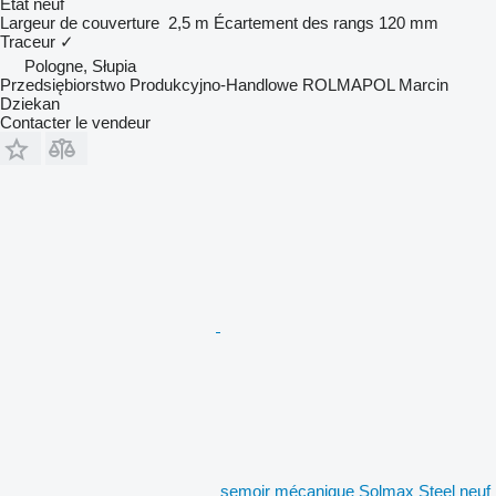
État
neuf
Largeur de couverture
2,5 m
Écartement des rangs
120 mm
Traceur
✓
Pologne, Słupia
Przedsiębiorstwo Produkcyjno-Handlowe ROLMAPOL Marcin
Dziekan
Contacter le vendeur
semoir mécanique Solmax Steel neuf