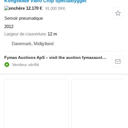
Kongskilde Vibro Crop Specialbygget
12.170 €
91.000 DKK
Semoir pneumatique
2012
Largeur de couverture
12 m
Danemark, Midtjylland
Fymas Auctions ApS – visit the auction fymasauctions.dk