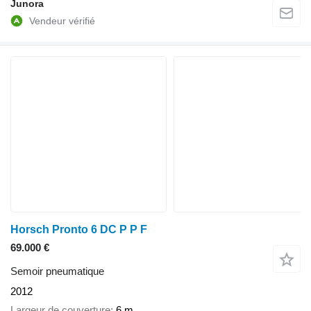
Junora
Horsch Pronto 6 DC P P F
69.000 €
Semoir pneumatique
2012
Largeur de couverture
6 m