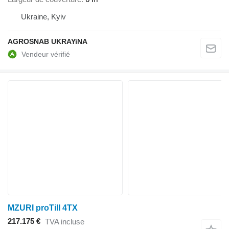
Ukraine, Kyiv
AGROSNAB UKRAYiNA
MZURI proTill 4TX
217.175 €
TVA incluse