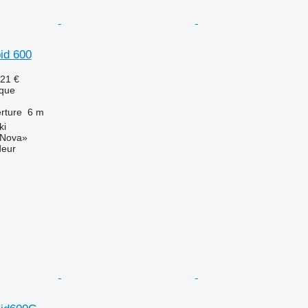
id 600
521 €
que
rture
6 m
ki
-Nova»
deur