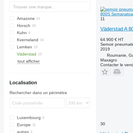
800S Semanatoa
Amazone
DA
11
Horsch
AD
Double
Green Plains
8
Olimpia
NTA
Väderstad A 8
Kuhn
Cataya
Fargo
Multisem
YP
Avatar
6M
64.900 €
HT
Kverneland
Centaya
Express
740A
Sitera
Semoir pneumati
Lemken
Cirrus
Focus
750
Venta
Accord
2019
Väderstad
Citan
Maestro
Optima
Azurit
555
NG
Xeos
SPM
ZB
Roumanie, Gat
Maxagro
tout afficher
D-series
Maistro
U-Drill
Solitair
Rapid
Contacter le ven
KE
Pronto
Zirkon
Rapid 400
KG
Serto
Rapid 600
Localisation
KW
Sprinter
Rapid 800
Primera DMC
Rapid A
Rechercher dans un périmètre
Luxembourg
30
Europe
autres
Allemagne