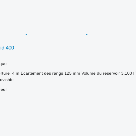
id 400
que
rture
4 m
Écartement des rangs
125 mm
Volume du réservoir
3.100 l
govishte
deur