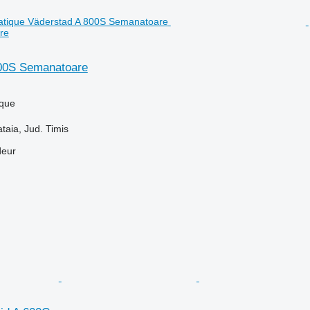
re
00S Semanatoare
que
aia, Jud. Timis
deur