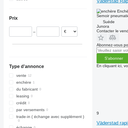
Väderstad Rap
France
Ukraine
Enchè
Suède
Semoir pneumati
Prix
Roumanie
Suède
Junora
Lituanie
Contacter le ven
–
Lettonie
Bulgarie
Abonnez-vous pou
Autriche
S'abonner
En cliquant ici, 
Type d'annonce
vente
enchère
du fabricant
leasing
crédit
par versements
9
trade-in ( échange avec supplément )
Väderstad rapi
échange