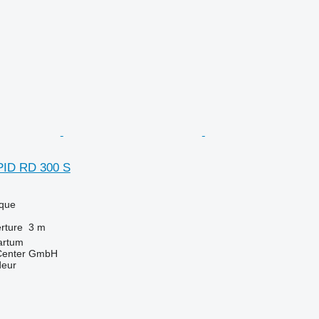
PID RD 300 S
que
rture
3 m
artum
 Center GmbH
deur