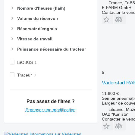
France, Fr-5
E-FARM GmbH
Nombre d'heures (ha/h)
Contacter le ven
Volume du réservoir
Réservoir d'engrais
Vitesse de travail
Puissance nécessaire du tracteur
ISOBUS
5
Traceur
Väderstad RA
11.800 €
Semoir pneumati
Pas assez de filtres ?
Largeur de couve
Lituanie, Maže
Proposer une modification
UAB “Kunista”
Contacter le ven
Informations sur Väderstad