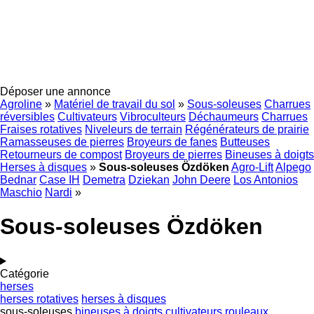
Déposer une annonce
Agroline
»
Matériel de travail du sol
»
Sous-soleuses
Charrues
réversibles
Cultivateurs
Vibroculteurs
Déchaumeurs
Charrues
Fraises rotatives
Niveleurs de terrain
Régénérateurs de prairie
Ramasseuses de pierres
Broyeurs de fanes
Butteuses
Retourneurs de compost
Broyeurs de pierres
Bineuses à doigts
Herses à disques
»
Sous-soleuses Özdöken
Agro-Lift
Alpego
Bednar
Case IH
Demetra
Dziekan
John Deere
Los Antonios
Maschio
Nardi
»
Sous-soleuses Özdöken
Catégorie
herses
herses rotatives
herses à disques
sous-soleuses
bineuses à doigts
cultivateurs
rouleaux