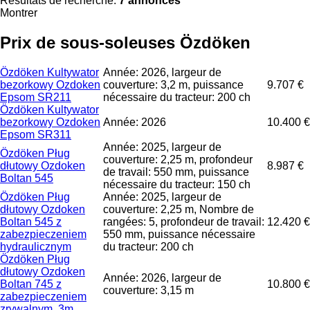
Résultats de recherche:
7 annonces
Montrer
Prix de sous-soleuses Özdöken
Özdöken Kultywator
Année: 2026, largeur de
bezorkowy Ozdoken
couverture: 3,2 m, puissance
9.707 €
Epsom SR211
nécessaire du tracteur: 200 ch
Özdöken Kultywator
bezorkowy Ozdoken
Année: 2026
10.400 €
Epsom SR311
Année: 2025, largeur de
Özdöken Pług
couverture: 2,25 m, profondeur
dłutowy Ozdoken
8.987 €
de travail: 550 mm, puissance
Boltan 545
nécessaire du tracteur: 150 ch
Özdöken Pług
Année: 2025, largeur de
dłutowy Ozdoken
couverture: 2,25 m, Nombre de
Boltan 545 z
rangées: 5, profondeur de travail:
12.420 €
zabezpieczeniem
550 mm, puissance nécessaire
hydraulicznym
du tracteur: 200 ch
Özdöken Pług
dłutowy Ozdoken
Année: 2026, largeur de
Boltan 745 z
10.800 €
couverture: 3,15 m
zabezpieczeniem
zrywalnym, 3m