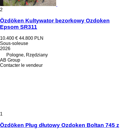
2
Özdöken Kultywator bezorkowy Ozdoken
Epsom SR311
10.400 €
44.800 PLN
Sous-soleuse
2026
Pologne, Rzędziany
AB Group
Contacter le vendeur
1
Özdöken Pług dłutowy Ozdoken Boltan 745 z