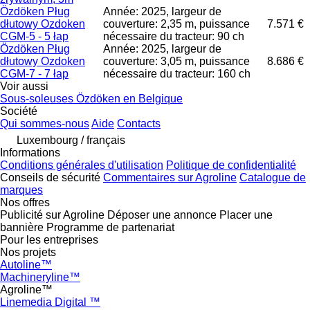
Özdöken Pług
Année: 2025, largeur de
dłutowy Ozdoken
couverture: 2,35 m, puissance
7.571 €
CGM-5 - 5 łap
nécessaire du tracteur: 90 ch
Özdöken Pług
Année: 2025, largeur de
dłutowy Ozdoken
couverture: 3,05 m, puissance
8.686 €
CGM-7 - 7 łap
nécessaire du tracteur: 160 ch
Voir aussi
Sous-soleuses Özdöken en Belgique
Société
Qui sommes-nous
Aide
Contacts
Luxembourg / français
Informations
Conditions générales d'utilisation
Politique de confidentialité
Conseils de sécurité
Commentaires sur Agroline
Catalogue de
marques
Nos offres
Publicité sur Agroline
Déposer une annonce
Placer une
bannière
Programme de partenariat
Pour les entreprises
Nos projets
Autoline™
Machineryline™
Agroline™
Linemedia Digital ™