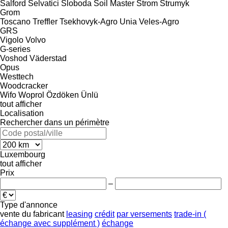
Salford
Selvatici
Sloboda
Soil Master
Strom
Strumyk
Grom
Toscano
Treffler
Tsekhovyk-Agro
Unia
Veles-Agro
GRS
Vigolo
Volvo
G-series
Voshod
Väderstad
Opus
Westtech
Woodcracker
Wifo
Woprol
Özdöken
Ünlü
tout afficher
Localisation
Rechercher dans un périmètre
Luxembourg
tout afficher
Prix
–
Type d'annonce
vente
du fabricant
leasing
crédit
par versements
trade-in (
échange avec supplément )
échange