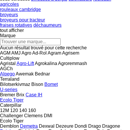
agricoles
rouleaux cambridge
broyeurs
broyeurs pour tracteur
fraises rotatives
déchaumeurs
tout afficher
Marque
Aucun résultat trouvé pour cette recherche
AGM
AMJ Agro
Ad-Rol
Agram
Agrisem
Cultiplow
Agristal
Agro-Lift
Agrokalina
Agroremmash
AGCh
Alpego
Awemak
Bednar
Terraland
Bilotserkivmaz
Bison
Bomet
U-series
Bremer
Brix
Case IH
Ecolo Tiger
Caterpillar
12M
120
140
160
Challenger
Clemens
DMI
Ecolo Tiger
Demblon
Demetra
Dexwal
Dezeure
Dondi
Drago
Dragone