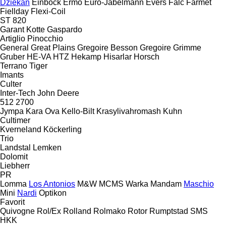
Dziekan
Einböck
Ermo
Euro-Jabelmann
Evers
Falc
Farmet
Fiellday
Flexi-Coil
ST 820
Garant Kotte
Gaspardo
Artiglio
Pinocchio
General
Great Plains
Gregoire Besson
Gregoire
Grimme
Gruber
HE-VA
HTZ
Hekamp
Hisarlar
Horsch
Terrano
Tiger
Imants
Culter
Inter-Tech
John Deere
512
2700
Jympa
Kara Ova
Kello-Bilt
Krasylivahromash
Kuhn
Cultimer
Kverneland
Köckerling
Trio
Landstal
Lemken
Dolomit
Liebherr
PR
Lomma
Los Antonios
M&W
MCMS Warka
Mandam
Maschio
Mini
Nardi
Optikon
Favorit
Quivogne
Rol/Ex
Rolland
Rolmako
Rotor
Rumptstad
SMS
HKK