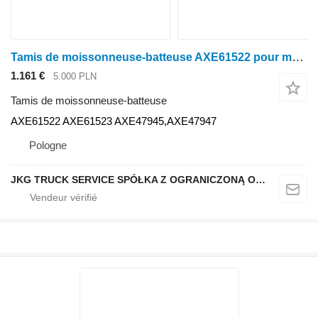
Tamis de moissonneuse-batteuse AXE61522 pour moissonneuse-batteuse John Deere T660
1.161 €
5.000 PLN
Tamis de moissonneuse-batteuse
AXE61522 AXE61523 AXE47945,AXE47947
Pologne
JKG TRUCK SERVICE SPÓŁKA Z OGRANICZONĄ ODPOWIEDZIALNOŚCIĄ