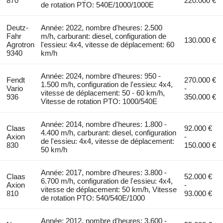
870
220.000 €
de rotation PTO: 540E/1000/1000E
Deutz-
Année: 2022, nombre d'heures: 2.500
Fahr
m/h, carburant: diesel, configuration de
130.000 €
Agrotron
l'essieu: 4x4, vitesse de déplacement: 60
9340
km/h
Année: 2024, nombre d'heures: 950 -
Fendt
270.000 €
1.500 m/h, configuration de l'essieu: 4x4,
Vario
-
vitesse de déplacement: 50 - 60 km/h,
936
350.000 €
Vitesse de rotation PTO: 1000/540E
Année: 2014, nombre d'heures: 1.800 -
Claas
92.000 €
4.400 m/h, carburant: diesel, configuration
Axion
-
de l'essieu: 4x4, vitesse de déplacement:
830
150.000 €
50 km/h
Année: 2017, nombre d'heures: 3.800 -
Claas
52.000 €
6.700 m/h, configuration de l'essieu: 4x4,
Axion
-
vitesse de déplacement: 50 km/h, Vitesse
810
93.000 €
de rotation PTO: 540/540E/1000
Année: 2012, nombre d'heures: 3.600 -