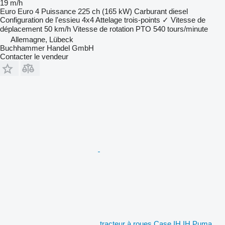
19 m/h
Euro
Euro 4
Puissance
225 ch (165 kW)
Carburant
diesel
Configuration de l'essieu
4x4
Attelage trois-points
✓
Vitesse de
déplacement
50 km/h
Vitesse de rotation PTO
540 tours/minute
Allemagne, Lübeck
Buchhammer Handel GmbH
Contacter le vendeur
tracteur à roues Case IH IH Puma