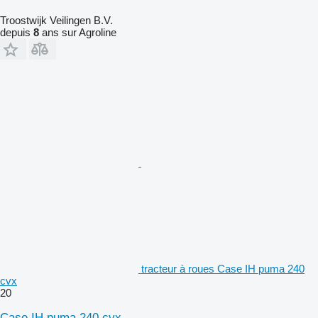
Troostwijk Veilingen B.V.
depuis
8
ans sur Agroline
tracteur à roues Case IH puma 240
cvx
20
Case IH puma 240 cvx