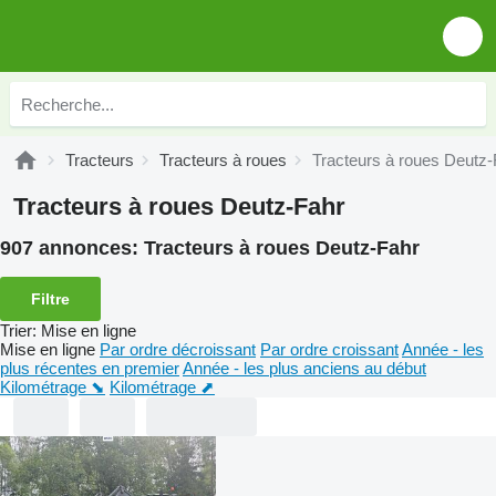
Tracteurs
Tracteurs à roues
Tracteurs à roues Deutz-
Tracteurs à roues Deutz-Fahr
907 annonces:
Tracteurs à roues Deutz-Fahr
Filtre
Trier
:
Mise en ligne
Mise en ligne
Par ordre décroissant
Par ordre croissant
Année - les
plus récentes en premier
Année - les plus anciens au début
Kilométrage ⬊
Kilométrage ⬈