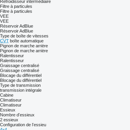
Refroidisseur intermédiaire
Filtre à particules
Filtre à particules
VEE
VEE
Réservoir AdBlue
Réservoir AdBlue
Type de boîte de vitesses
CVT
boîte automatique
Pignon de marche arrière
Pignon de marche arrière
Ralentisseur
Ralentisseur
Graissage centralisé
Graissage centralisé
Blocage du différentiel
Blocage du différentiel
Type de transmission
transmission intégrale
Cabine
Climatiseur
Climatiseur
Essieux
Nombre d'essieux
2 essieux
Configuration de l'essieu
4x4