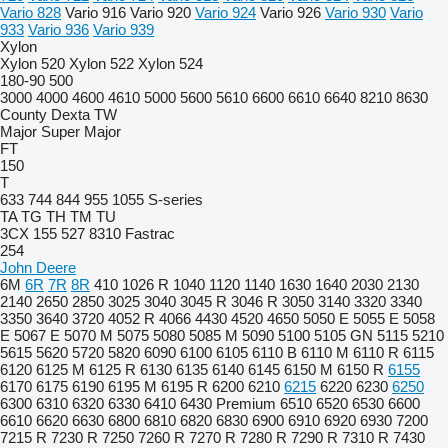
Vario 828
Vario 916
Vario 920
Vario 924
Vario 926
Vario 930
Vario
933
Vario 936
Vario 939
Xylon
Xylon 520
Xylon 522
Xylon 524
180-90
500
3000
4000
4600
4610
5000
5600
5610
6600
6610
6640
8210
8630
County
Dexta
TW
Major
Super Major
FT
150
T
633
744
844
955
1055
S-series
TA
TG
TH
TM
TU
3CX
155
527
8310
Fastrac
254
John Deere
6M
6R
7R
8R
410
1026 R
1040
1120
1140
1630
1640
2030
2130
2140
2650
2850
3025
3040
3045 R
3046 R
3050
3140
3320
3340
3350
3640
3720
4052 R
4066
4430
4520
4650
5050 E
5055 E
5058
E
5067 E
5070 M
5075
5080
5085 M
5090
5100
5105 GN
5115
5210
5615
5620
5720
5820
6090
6100
6105
6110 B
6110 M
6110 R
6115
6120
6125 M
6125 R
6130
6135
6140
6145
6150 M
6150 R
6155
6170
6175
6190
6195 M
6195 R
6200
6210
6215
6220
6230
6250
6300
6310
6320
6330
6410
6430 Premium
6510
6520
6530
6600
6610
6620
6630
6800
6810
6820
6830
6900
6910
6920
6930
7200
7215 R
7230 R
7250
7260 R
7270 R
7280 R
7290 R
7310 R
7430