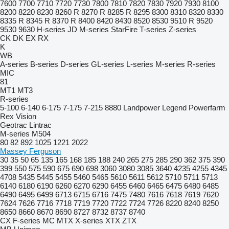
7600
7700
7710
7720
7730
7800
7810
7820
7830
7920
7930
8100
8200
8220
8230
8260 R
8270 R
8285 R
8295
8300
8310
8320
8330
8335 R
8345 R
8370 R
8400
8420
8430
8520
8530
9510 R
9520
9530
9630
H-series
JD
M-series
StarFire
T-series
Z-series
CK
DK
EX
RX
K
WB
A-series
B-series
D-series
GL-series
L-series
M-series
R-series
MIC
81
MT1
MT3
R-series
5-100
6-140
6-175
7-175
7-215
8880
Landpower
Legend
Powerfarm
Rex
Vision
Geotrac
Lintrac
M-series
M504
80
82
892
1025
1221
2022
Massey Ferguson
30
35
50
65
135
165
168
185
188
240
265
275
285
290
362
375
390
399
550
575
590
675
690
698
3060
3080
3085
3640
4235
4255
4345
4708
5435
5445
5455
5460
5465
5610
5611
5612
5710
5711
5713
6140
6180
6190
6260
6270
6290
6455
6460
6465
6475
6480
6485
6490
6495
6499
6713
6715
6716
7475
7480
7616
7618
7619
7620
7624
7626
7716
7718
7719
7720
7722
7724
7726
8220
8240
8250
8650
8660
8670
8690
8727
8732
8737
8740
CX
F-series
MC
MTX
X-series
XTX
ZTX