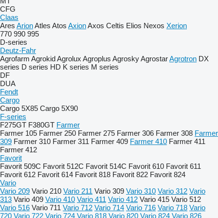
MT
CFG
Claas
Ares
Arion
Atles
Atos
Axion
Axos
Celtis
Elios
Nexos
Xerion
770
990
995
D-series
Deutz-Fahr
Agrofarm
Agrokid
Agrolux
Agroplus
Agrosky
Agrostar
Agrotron
DX
series
D series
HD
K series
M series
DF
DUA
Fendt
Cargo
Cargo 5X85
Cargo 5X90
F-series
F275GT
F380GT
Farmer
Farmer 105
Farmer 250
Farmer 275
Farmer 306
Farmer 308
Farmer
309
Farmer 310
Farmer 311
Farmer 409
Farmer 410
Farmer 411
Farmer 412
Favorit
Favorit 509C
Favorit 512C
Favorit 514C
Favorit 610
Favorit 611
Favorit 612
Favorit 614
Favorit 818
Favorit 822
Favorit 824
Vario
Vario 209
Vario 210
Vario 211
Vario 309
Vario 310
Vario 312
Vario
313
Vario 409
Vario 410
Vario 411
Vario 412
Vario 415
Vario 512
Vario 516
Vario 711
Vario 712
Vario 714
Vario 716
Vario 718
Vario
720
Vario 722
Vario 724
Vario 818
Vario 820
Vario 824
Vario 826