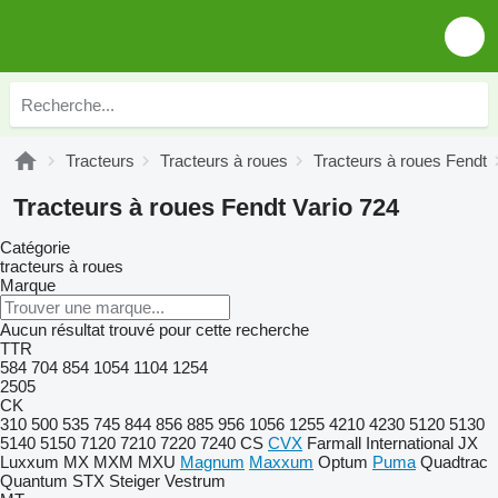
Tracteurs
Tracteurs à roues
Tracteurs à roues Fendt
Tracteurs à roues Fendt Vario 724
Catégorie
tracteurs à roues
Marque
Aucun résultat trouvé pour cette recherche
TTR
584
704
854
1054
1104
1254
2505
CK
310
500
535
745
844
856
885
956
1056
1255
4210
4230
5120
5130
5140
5150
7120
7210
7220
7240
CS
CVX
Farmall
International
JX
Luxxum
MX
MXM
MXU
Magnum
Maxxum
Optum
Puma
Quadtrac
Quantum
STX
Steiger
Vestrum