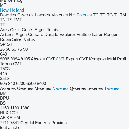
MB
Unimog
MT
New Holland
D-series
G-series
L-series
M-series
NH
T-series
TC
TD
TG
TL
TM
TN
TS
TVT
TT
Ares
Celtis
Ceres
Ergos
Temis
Antares
Argon
Corsaro
Dorado
Explorer
Frutteto
Laser
Ranger
Rubin
Silver
Virtus
SP
ST
26
50
60
75
90
640
9086
9094
9105
Absolut CVT
CVT
Expert CVT
Kompakt
Multi
Profi
Terrus CVT
T503
445
3512
605
840
6200
6300
8400
A-series
G-series
M-series
N-series
Q-series
S-series
T-series
BM
DPU
BS
1160
1190
1390
NLX 1024
AF
KE
YM
7211
7341
Crystal
Forterra
Proxima
tout afficher