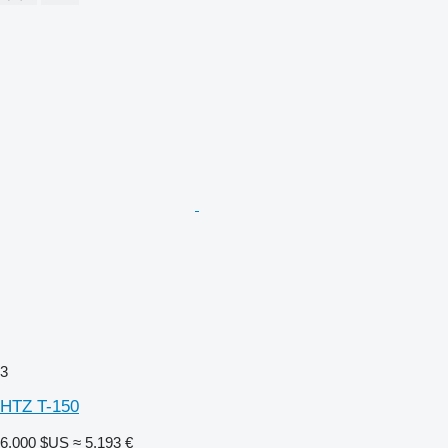
3
HTZ T-150
6.000 $US
≈ 5.193 €