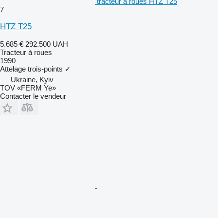
tracteur à roues HTZ T25
7
HTZ T25
5.685 €
292.500 UAH
Tracteur à roues
1990
Attelage trois-points
✓
Ukraine, Kyiv
TOV «FERM Ye»
Contacter le vendeur