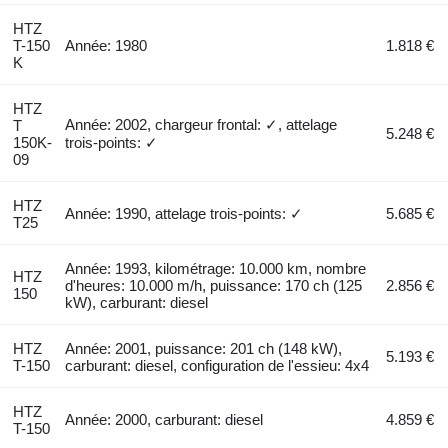
HTZ
T-150
Année: 1980
1.818 €
K
HTZ
Année: 2002, chargeur frontal: ✓, attelage
T
5.248 €
150K-
trois-points: ✓
09
HTZ
Année: 1990, attelage trois-points: ✓
5.685 €
T25
Année: 1993, kilométrage: 10.000 km, nombre
HTZ
d'heures: 10.000 m/h, puissance: 170 ch (125
2.856 €
150
kW), carburant: diesel
HTZ
Année: 2001, puissance: 201 ch (148 kW),
5.193 €
T-150
carburant: diesel, configuration de l'essieu: 4x4
HTZ
Année: 2000, carburant: diesel
4.859 €
T-150