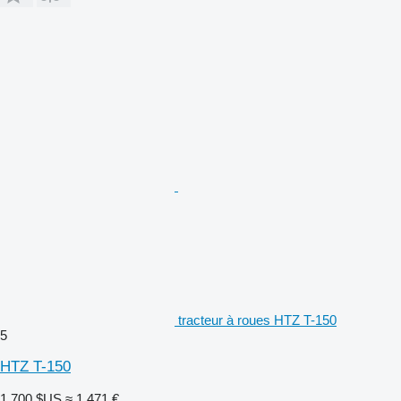
tracteur à roues HTZ T-150
5
HTZ T-150
1.700 $US
≈ 1.471 €