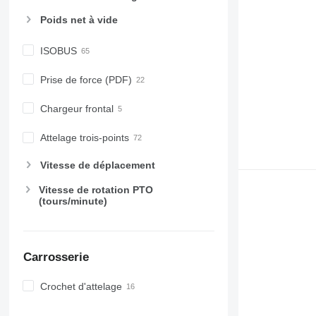
6215
7720
Poids net à vide
6220
7722
6230
7724
ISOBUS
6250
7726
Prise de force (PDF)
6300
8220
6310
8240
Chargeur frontal
6320
8250
6330
8650
Attelage trois-points
6410
8660
6430 Premium
8670
Vitesse de déplacement
6510
8690
Vitesse de rotation PTO
6520
8727
(tours/minute)
6530
8732
6600
8737
6610
8740
Carrosserie
6620
6630
Crochet d'attelage
6800