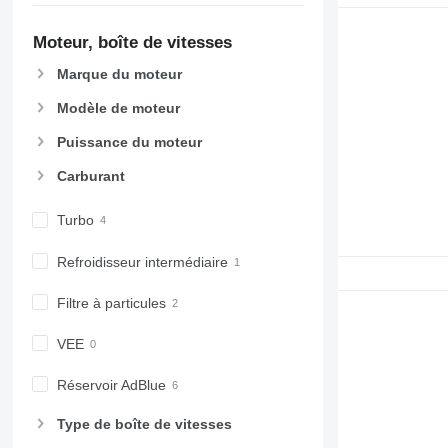
6810
6820
Moteur, boîte de vitesses
6830
Marque du moteur
6900
6910
Modèle de moteur
6920
Puissance du moteur
6930
7200
Carburant
7215 R
7200 R
7230 R
Turbo
7250
Refroidisseur intermédiaire
7260 R
7270 R
Filtre à particules
7280 R
7290 R
VEE
7310 R
Réservoir AdBlue
7430
7600
Type de boîte de vitesses
7700