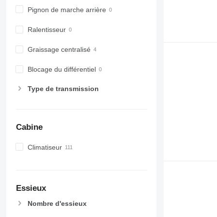
7710
Pignon de marche arrière
7720
7730
Ralentisseur
7800
Graissage centralisé
7810
7820
Blocage du différentiel
7830
7920
Type de transmission
7930
8100
8200
Cabine
8220
8230
Climatiseur
8260 R
8270 R
8285 R
Essieux
8295
8300
Nombre d'essieux
8310