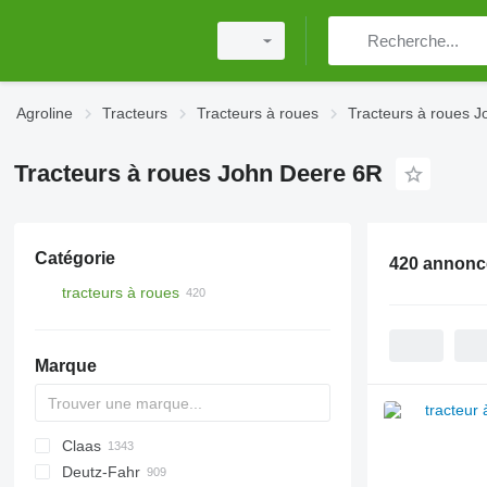
Agroline
Tracteurs
Tracteurs à roues
Tracteurs à roues 
Tracteurs à roues John Deere 6R
Catégorie
420 annonc
tracteurs à roues
Marque
Claas
TTR
584
2505
CK
310
MT
CFG
Deutz-Fahr
704
500
Ares
Rocky
770
D-series