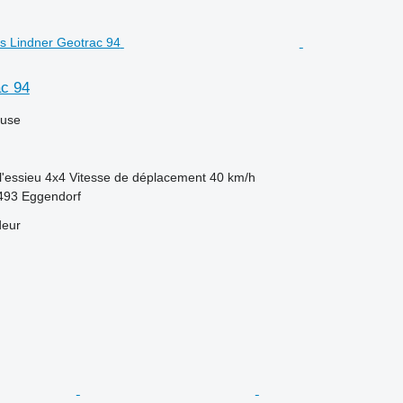
ac 94
luse
l'essieu
4x4
Vitesse de déplacement
40 km/h
2493 Eggendorf
deur