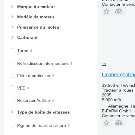
6810
Contacter le ven
Marque du moteur
6820
6830
Modèle de moteur
6900
Puissance du moteur
6910
6920
Carburant
6930
Turbo
7200
7215 R
Refroidisseur intermédiaire
11
7230 R
7250
Lindner geotra
Filtre à particules
7260 R
39.568 €
TVA inc
7270 R
VEE
Tracteur à roues
7280 R
2005
5.000 m/h
Réservoir AdBlue
7290 R
Allemagne, 
7310 R
E-FARM GmbH
Type de boîte de vitesses
Contacter le ven
7430
7600
Pignon de marche arrière
7700