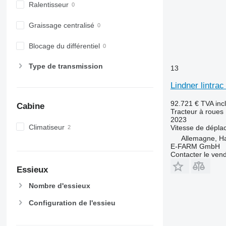
7710
Ralentisseur
7720
Graissage centralisé
7730
7800
Blocage du différentiel
7810
7820
Type de transmission
13
7830
Lindner lintrac
7920
7930
92.721 €
TVA inc
Cabine
Tracteur à roues
8100
2023
8200
Climatiseur
Vitesse de dépl
8220
Allemagne, 
E-FARM GmbH
8230
Contacter le ven
8260 R
Essieux
8270 R
Nombre d'essieux
8285 R
8295
Configuration de l'essieu
8300
8310