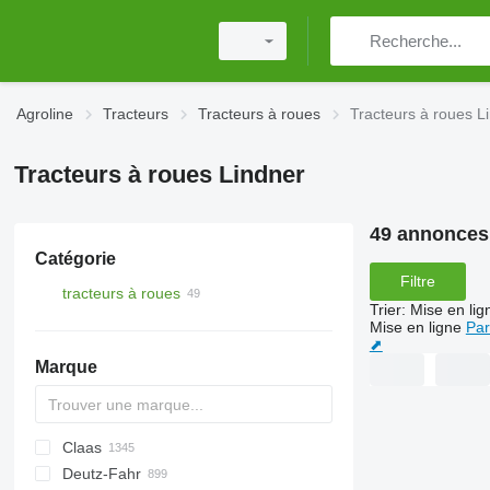
Agroline
Tracteurs
Tracteurs à roues
Tracteurs à roues L
Tracteurs à roues Lindner
49 annonces
Catégorie
Filtre
tracteurs à roues
Trier
:
Mise en lig
Mise en ligne
Par
⬈
Marque
Claas
584
2505
CK
310
MT
CFG
Deutz-Fahr
704
500
Ares
770
D-series