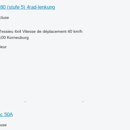
 80 (stufe 5) 4rad-lenkung
cluse
l'essieu
4x4
Vitesse de déplacement
40 km/h
2100 Korneuburg
deur
ac 50A
luse