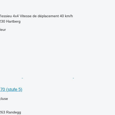
l'essieu
4x4
Vitesse de déplacement
40 km/h
8230 Hartberg
deur
 70 (stufe 5)
cluse
3263 Randegg