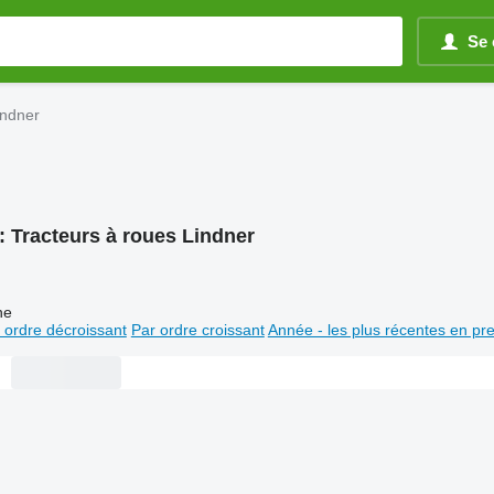
Se 
indner
:
Tracteurs à roues Lindner
ne
 ordre décroissant
Par ordre croissant
Année - les plus récentes en pr