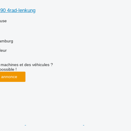
c 90 4rad-lenkung
luse
Hamburg
deur
machines et des véhicules ?
possible !
 annonce