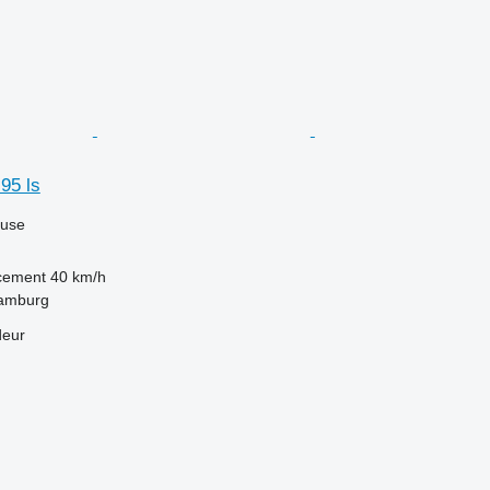
 95 ls
luse
acement
40 km/h
Hamburg
deur