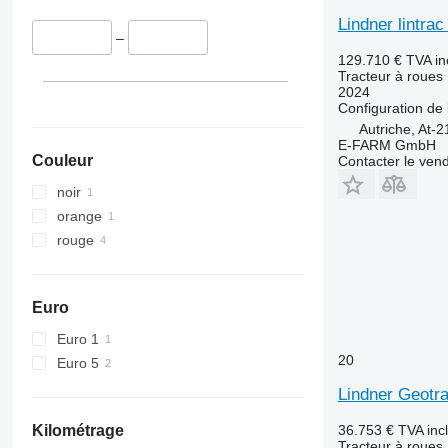
5070 M
5445
Lindner lintrac
5075
5455
–
5080
5460
129.710 €
TVA in
5085 M
5465
Tracteur à roues
2024
5090
5610
Configuration de 
5100
5611
Autriche, At-
E-FARM GmbH
5105 GN
5612
Couleur
Contacter le ven
5115
5710
noir
5210
5711
orange
5615
5713
rouge
5620
6140
5720
6180
5820
6190
Euro
6090
6255
6100
6260
Euro 1
20
6105
6270
Euro 5
6110 B
6290
Lindner Geotr
6110 M
6455
Kilométrage
36.753 €
TVA inc
6110 R
6460
Tracteur à roues