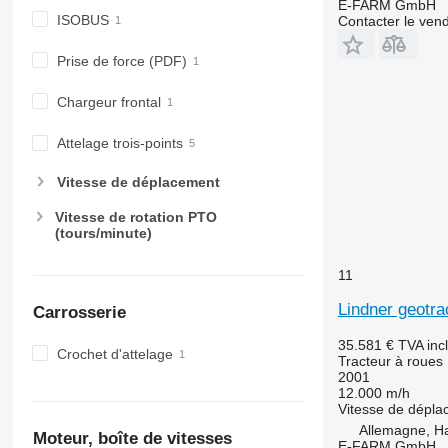
E-FARM GmbH
6220
7718
ISOBUS
Contacter le ven
6230
7719
Prise de force (PDF)
6250
7720
6300
7722
Chargeur frontal
6310
7724
6320
7726
Attelage trois-points
6330
8220
Vitesse de déplacement
6410
8240
6430 Premium
8250
Vitesse de rotation PTO
(tours/minute)
6506
8480
6510
8650
11
6520
8660
6530
8670
Lindner geotra
Carrosserie
6600
8690
35.581 €
TVA inc
6610
8727
Crochet d'attelage
Tracteur à roues
2001
6620
8732
12.000 m/h
6630
8737
Vitesse de dépl
6800
8740
Allemagne, 
Moteur, boîte de vitesses
E-FARM GmbH