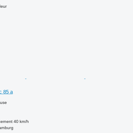
deur
c 85 a
luse
acement
40 km/h
Hamburg