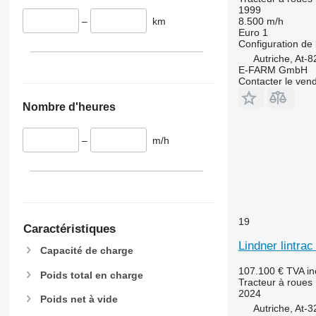
6115
6465
1999
–
km
8.500 m/h
6120
6475
Euro 1
6125 M
6480
Configuration de 
6125 R
6485
Autriche, At-
E-FARM GmbH
6130
6490
Contacter le ven
6135
6495
Nombre d'heures
6140
6499
6145
6713
–
m/h
6150 M
6715
6150 R
6716
6155
7475
6170
7480
6175
7616
19
6190
7618
Caractéristiques
6195 M
7619
Lindner lintrac
Capacité de charge
6195 R
7620
107.100 €
TVA in
Poids total en charge
6200
7624
Tracteur à roues
2024
6210
7626
Poids net à vide
Autriche, At-
6215
7716