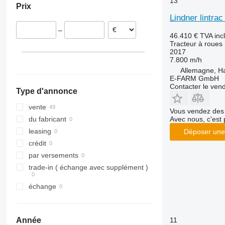
13
Prix
International
3040
375
TVT
France
Lindner lintra
JX
3045 R
390
Slovaquie
–
Luxxum
3046 R
399
46.410 €
TVA inc
Tracteur à roues
MX
3050
550
2017
MXM
3130
575
7.800 m/h
MXU
3140
590
Allemagne, 
E-FARM GmbH
Magnum
3320
675
Contacter le ven
Type d'annonce
Maxxum
3340
690
Optum
3350
698
vente
Vous vendez des 
Puma
3640
3060
Avec nous, c'est 
du fabricant
Quadtrac
4066
3080
leasing
Déposer une
Quantum
4430
3085
crédit
STX
4520
3640
par versements
Steiger
4650
4235
trade-in ( échange avec supplément )
Vestrum
5050 E
4255
échange
5055 E
4345
5058 E
4708
5067 E
5435
11
Année