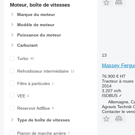
7310 R
Moteur, boîte de vitesses
7430
Marque du moteur
7600
Modèle de moteur
7700
7710
Puissance du moteur
7720
Carburant
7730
7800
13
Turbo
7810
Massey Fergu
7820
Refroidisseur intermédiaire
76.900 €
HT
7830
Tracteur à roues
Filtre à particules
7920
2014
3.207 m/h
7930
ISOBUS
✓
VEE
8100
Allemagne, C
8200
Agravis Technik
Réservoir AdBlue
Contacter le ven
8220
8230
Type de boîte de vitesses
8260 R
Pignon de marche arrière
8270 R