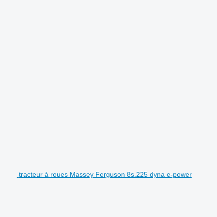
tracteur à roues Massey Ferguson 8s.225 dyna e-power