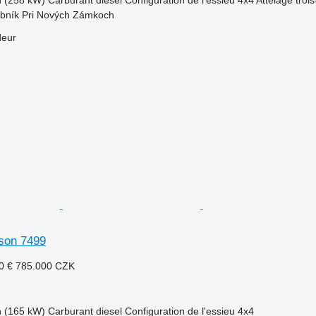
ubník Pri Nových Zámkoch
deur
son 7499
0 €
785.000 CZK
h (165 kW)
Carburant
diesel
Configuration de l'essieu
4x4