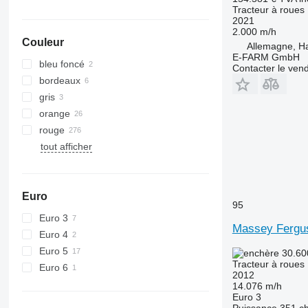
Tracteur à roues
6105
6455
2021
6110 B
6460
2.000 m/h
Couleur
6110 M
6465
Allemagne, 
E-FARM GmbH
6110 R
6475
bleu foncé
Contacter le ven
6115
6480
bordeaux
6120
6485
gris
6125 M
6490
orange
6125 R
6495
rouge
6130
6499
tout afficher
6135
6713
6140
6715
6145
6716
Euro
95
6150 M
7475
Euro 3
6150 R
7480
Massey Fergu
Euro 4
6155
7616
Euro 5
30.60
6170
7618
Tracteur à roues
Euro 6
6175
7619
2012
14.076 m/h
6190
7620
Euro 3
6195 M
7624
Puissance
351 c