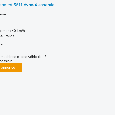
on mf 5611 dyna-4 essential
luse
acement
40 km/h
8551 Wies
deur
machines et des véhicules ?
possible !
 annonce