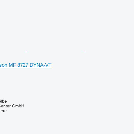
son MF 8727 DYNA-VT
albe
 Center GmbH
deur