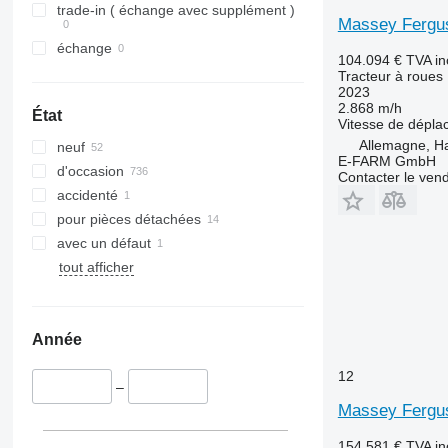
5050 E
4708
trade-in ( échange avec supplément )
Massey Fergus
5055 E
5435
échange
5058 E
5445
104.094 €
TVA in
Tracteur à roues
5067 E
5455
2023
5070 M
5460
2.868 m/h
État
Vitesse de dépl
5075
5465
Allemagne, 
neuf
5080
5610
E-FARM GmbH
d'occasion
5085 M
5611
Contacter le ven
accidenté
5090
5612
pour pièces détachées
5100
5710
avec un défaut
5105 GN
5711
tout afficher
5115
5713
5210
6140
5615
6180
Année
5620
6190
5720
6255
12
–
5820
6260
Massey Fergus
6090
6270
6100
6290
154.581 €
TVA in