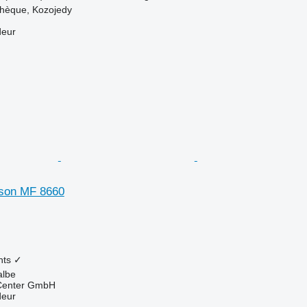
chèque, Kozojedy
deur
son MF 8660
nts
✓
albe
 Center GmbH
deur