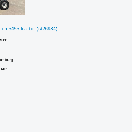
on 5455 tractor (st26984)
luse
Hamburg
deur