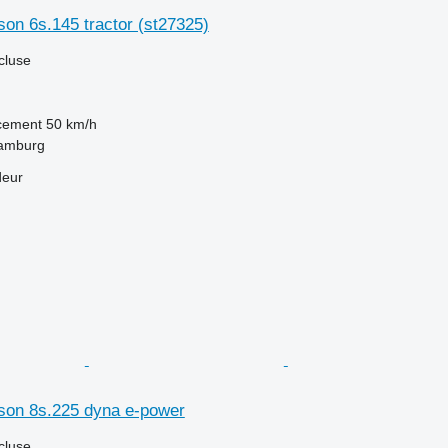
on 6s.145 tractor (st27325)
cluse
acement
50 km/h
Hamburg
deur
on 8s.225 dyna e-power
cluse