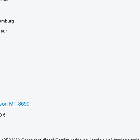
Hamburg
deur
son MF 8690
0 €
h (258 kW)
Carburant
diesel
Configuration de l'essieu
4x4
Attelage trois