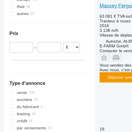
Massey Fergus
CS
2650
290
TN
Asie
Allemagne
CVX
2850
362
TS
autres
Pologne
Japon
63.081 €
TVA inc
Farmall
3025
375
TVT
Norvège
Turquie
Ukraine
Tracteur à roues
2016
International
3040
390
France
Ouzbékistan
Brésil
3.138 m/h
Prix
JX
3045 R
399
Royaume-Uni
Émirats arabes unis
Vitesse de dépl
Autriche, At-
Luxxum
3046 R
550
Pays-Bas
E-FARM GmbH
–
MX
3050
575
Danemark
Contacter le ven
MXM
3130
590
Hongrie
MXU
3140
675
tout afficher
Vous vendez des 
Avec nous, c'est 
Magnum
3320
690
Maxxum
3340
698
Déposer une
Type d'annonce
Optum
3350
3060
Puma
3640
3080
vente
Quadtrac
3720
3085
enchère
Quantum
4066
3640
du fabricant
STX
4430
4235
leasing
Steiger
4520
4255
crédit
Vestrum
4650
4345
par versements
19