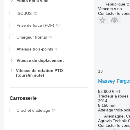
Poids net à vide
6610
8737
République t
Veacom s.r.o.
6620
8740
Contacter le ven
ISOBUS
6630
6800
Prise de force (PDF)
6810
6820
Chargeur frontal
6830
Attelage trois-points
6900
6910
Vitesse de déplacement
6920
Vitesse de rotation PTO
13
6930
(tours/minute)
7200
Massey Fergu
7215 R
52.900 €
HT
7230 R
Tracteur à roues
Carrosserie
7250
2014
5.150 m/h
7260 R
Attelage trois-poi
Crochet d'attelage
7270 R
Allemagne, C
7280 R
Agravis Technik
Contacter le ven
7290 R