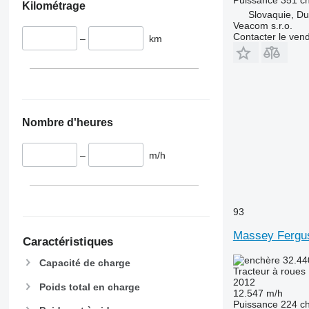
Kilométrage
Slovaquie, D
6195 R
7626
Veacom s.r.o.
6200
7716
Contacter le ven
–
km
6210
7718
6215
7719
6220
7720
6230
7722
6250
7724
Nombre d'heures
6300
7726
6310
8220
–
m/h
6320
8240
6330
8250
6410
8480
93
6430 Premium
8650
6506
8660
Massey Fergu
Caractéristiques
6510
8670
32.44
Capacité de charge
6520
8690
Tracteur à roues
6530
8727
2012
Poids total en charge
12.547 m/h
6600
8732
Puissance
224 c