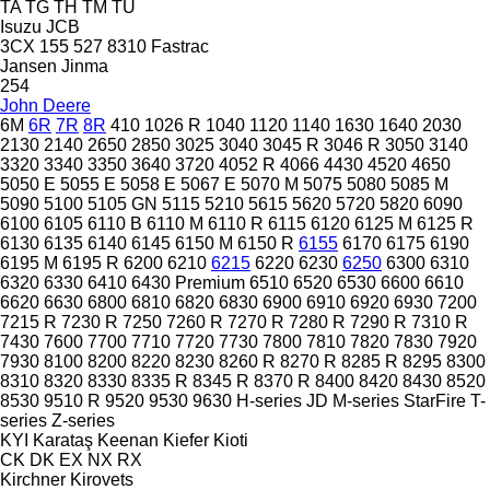
TA
TG
TH
TM
TU
Isuzu
JCB
3CX
155
527
8310
Fastrac
Jansen
Jinma
254
John Deere
6M
6R
7R
8R
410
1026 R
1040
1120
1140
1630
1640
2030
2130
2140
2650
2850
3025
3040
3045 R
3046 R
3050
3140
3320
3340
3350
3640
3720
4052 R
4066
4430
4520
4650
5050 E
5055 E
5058 E
5067 E
5070 M
5075
5080
5085 M
5090
5100
5105 GN
5115
5210
5615
5620
5720
5820
6090
6100
6105
6110 B
6110 M
6110 R
6115
6120
6125 M
6125 R
6130
6135
6140
6145
6150 M
6150 R
6155
6170
6175
6190
6195 M
6195 R
6200
6210
6215
6220
6230
6250
6300
6310
6320
6330
6410
6430 Premium
6510
6520
6530
6600
6610
6620
6630
6800
6810
6820
6830
6900
6910
6920
6930
7200
7215 R
7230 R
7250
7260 R
7270 R
7280 R
7290 R
7310 R
7430
7600
7700
7710
7720
7730
7800
7810
7820
7830
7920
7930
8100
8200
8220
8230
8260 R
8270 R
8285 R
8295
8300
8310
8320
8330
8335 R
8345 R
8370 R
8400
8420
8430
8520
8530
9510 R
9520
9530
9630
H-series
JD
M-series
StarFire
T-
series
Z-series
KYI
Karataş
Keenan
Kiefer
Kioti
CK
DK
EX
NX
RX
Kirchner
Kirovets