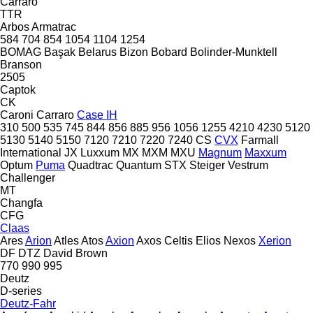
Carraro
TTR
Arbos
Armatrac
584
704
854
1054
1104
1254
BOMAG
Başak
Belarus
Bizon
Bobard
Bolinder-Munktell
Branson
2505
Captok
CK
Caroni
Carraro
Case IH
310
500
535
745
844
856
885
956
1056
1255
4210
4230
5120
5130
5140
5150
7120
7210
7220
7240
CS
CVX
Farmall
International
JX
Luxxum
MX
MXM
MXU
Magnum
Maxxum
Optum
Puma
Quadtrac
Quantum
STX
Steiger
Vestrum
Challenger
MT
Changfa
CFG
Claas
Ares
Arion
Atles
Atos
Axion
Axos
Celtis
Elios
Nexos
Xerion
DF
DTZ
David Brown
770
990
995
Deutz
D-series
Deutz-Fahr