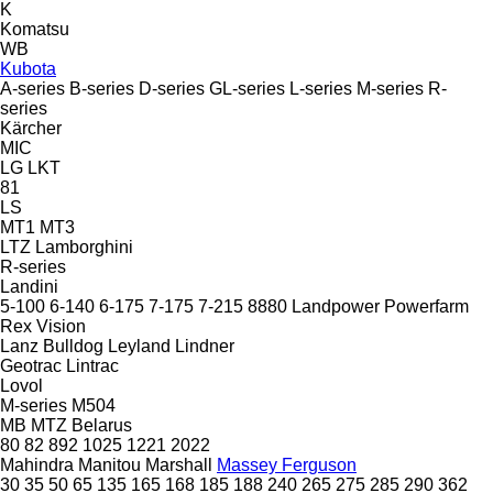
K
Komatsu
WB
Kubota
A-series
B-series
D-series
GL-series
L-series
M-series
R-
series
Kärcher
MIC
LG
LKT
81
LS
MT1
MT3
LTZ
Lamborghini
R-series
Landini
5-100
6-140
6-175
7-175
7-215
8880
Landpower
Powerfarm
Rex
Vision
Lanz Bulldog
Leyland
Lindner
Geotrac
Lintrac
Lovol
M-series
M504
MB
MTZ Belarus
80
82
892
1025
1221
2022
Mahindra
Manitou
Marshall
Massey Ferguson
30
35
50
65
135
165
168
185
188
240
265
275
285
290
362