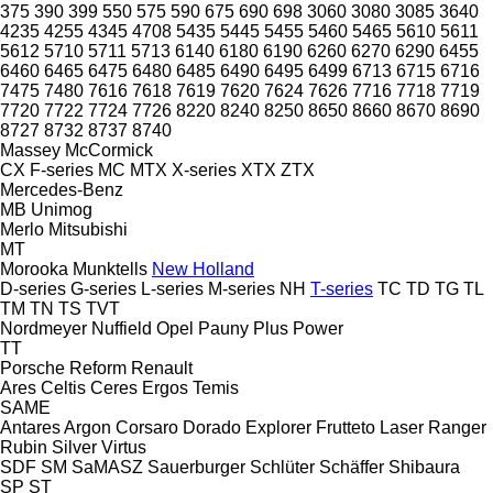
375
390
399
550
575
590
675
690
698
3060
3080
3085
3640
4235
4255
4345
4708
5435
5445
5455
5460
5465
5610
5611
5612
5710
5711
5713
6140
6180
6190
6260
6270
6290
6455
6460
6465
6475
6480
6485
6490
6495
6499
6713
6715
6716
7475
7480
7616
7618
7619
7620
7624
7626
7716
7718
7719
7720
7722
7724
7726
8220
8240
8250
8650
8660
8670
8690
8727
8732
8737
8740
Massey
McCormick
CX
F-series
MC
MTX
X-series
XTX
ZTX
Mercedes-Benz
MB
Unimog
Merlo
Mitsubishi
MT
Morooka
Munktells
New Holland
D-series
G-series
L-series
M-series
NH
T-series
TC
TD
TG
TL
TM
TN
TS
TVT
Nordmeyer
Nuffield
Opel
Pauny
Plus Power
TT
Porsche
Reform
Renault
Ares
Celtis
Ceres
Ergos
Temis
SAME
Antares
Argon
Corsaro
Dorado
Explorer
Frutteto
Laser
Ranger
Rubin
Silver
Virtus
SDF
SM
SaMASZ
Sauerburger
Schlüter
Schäffer
Shibaura
SP
ST