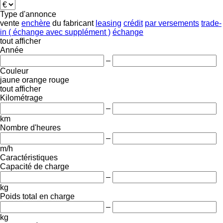
Type d'annonce
vente
enchère
du fabricant
leasing
crédit
par versements
trade-
in ( échange avec supplément )
échange
tout afficher
Année
–
Couleur
jaune
orange
rouge
tout afficher
Kilométrage
–
km
Nombre d'heures
–
m/h
Caractéristiques
Capacité de charge
–
kg
Poids total en charge
–
kg