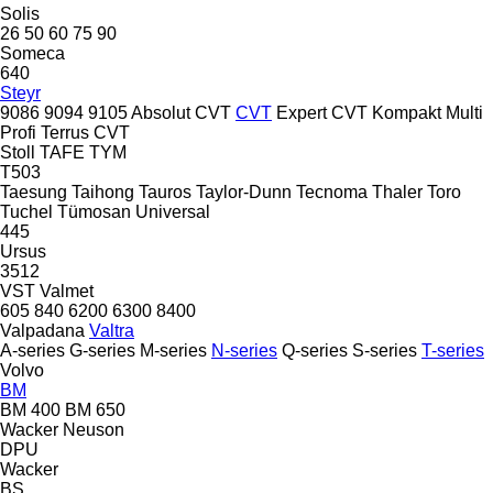
Solis
26
50
60
75
90
Someca
640
Steyr
9086
9094
9105
Absolut CVT
CVT
Expert CVT
Kompakt
Multi
Profi
Terrus CVT
Stoll
TAFE
TYM
T503
Taesung
Taihong
Tauros
Taylor-Dunn
Tecnoma
Thaler
Toro
Tuchel
Tümosan
Universal
445
Ursus
3512
VST
Valmet
605
840
6200
6300
8400
Valpadana
Valtra
A-series
G-series
M-series
N-series
Q-series
S-series
T-series
Volvo
BM
BM 400
BM 650
Wacker Neuson
DPU
Wacker
BS