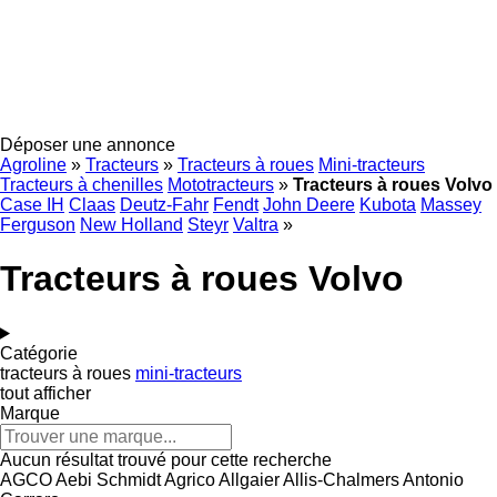
Déposer une annonce
Agroline
»
Tracteurs
»
Tracteurs à roues
Mini-tracteurs
Tracteurs à chenilles
Mototracteurs
»
Tracteurs à roues Volvo
Case IH
Claas
Deutz-Fahr
Fendt
John Deere
Kubota
Massey
Ferguson
New Holland
Steyr
Valtra
»
Tracteurs à roues Volvo
Catégorie
tracteurs à roues
mini-tracteurs
tout afficher
Marque
Aucun résultat trouvé pour cette recherche
AGCO
Aebi Schmidt
Agrico
Allgaier
Allis-Chalmers
Antonio