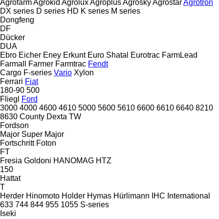
Agrofarm
Agrokid
Agrolux
Agroplus
Agrosky
Agrostar
Agrotron
DX series
D series
HD
K series
M series
Dongfeng
DF
Dücker
DUA
Ebro
Eicher
Eney
Erkunt
Euro Shatal
Eurotrac
FarmLead
Farmall
Farmer
Farmtrac
Fendt
Cargo
F-series
Vario
Xylon
Ferrari
Fiat
180-90
500
Fliegl
Ford
3000
4000
4600
4610
5000
5600
5610
6600
6610
6640
8210
8630
County
Dexta
TW
Fordson
Major
Super Major
Fortschritt
Foton
FT
Fresia
Goldoni
HANOMAG
HTZ
150
Hattat
T
Herder
Hinomoto
Holder
Hymas
Hürlimann
IHC
International
633
744
844
955
1055
S-series
Iseki