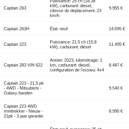
Puissance: 25 ch (18.38
kW), carburant: diesel,
Captain 263
9.955 €
vitesse de déplacement: 23
km/h
Captain 263H
État: neuf
14.095 €
Puissance: 21.5 ch (15.8
Captain 223
11.495 €
kW), carburant: diesel
Année: 2023, kilométrage: 1
Captain 283 VIN 622
km, carburant: diesel,
8.487 €
configuration de l'essieu: 4x4
Captain 223 - 21,5 pk
- 4WD - Mitsubishi -
9.540 €
Galaxy banden
Captain 223 4WD
minitrekker - Nieuw -
8.990 €
21pk - 3 jaar garantie