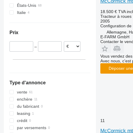
McCormick mt
Italie
7240
2140
362
TVT
États-Unis
18.500 €
TVA inc
France
CS
2520
375
Italie
Tracteur à roues
Norvège
CVX
2650
390
2005
Configuration de 
Pays-Bas
Farmall
2850
399
Allemagne, 
Prix
Autriche
International
3025
550
E-FARM GmbH
tout afficher
JX
3036 E
575
Contacter le ven
–
Luxxum
3038 E
590
MX
3040
675
Vous vendez des 
Avec nous, c'est 
MXM
3045 R
690
Déposer une
MXU
3046 R
698
Magnum
3050
3060
Type d'annonce
Maxxum
3140
3080
Optum
3320
3085
vente
Puma
3340
3640
enchère
Quadtrac
3350
4235
du fabricant
Quantum
3640
4255
leasing
STX
3720
4345
11
crédit
Steiger
4052 R
4708
par versements
McCormick mt