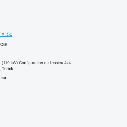
TX150
 £GB
h (110 kW)
Configuration de l'essieu
4x4
Trillick
deur