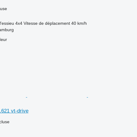
luse
l'essieu
4x4
Vitesse de déplacement
40 km/h
Hamburg
deur
621 vt-drive
cluse