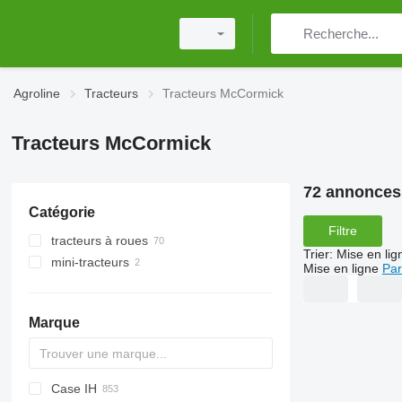
Agroline
Tracteurs
Tracteurs McCormick
Tracteurs McCormick
72 annonces
Catégorie
Filtre
tracteurs à roues
Trier
:
Mise en lig
mini-tracteurs
Mise en ligne
Par
Marque
Case IH
Challenger
TTR
584
2505
CK