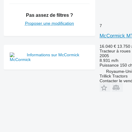
7270 R
7280 R
Pas assez de filtres ?
7290 R
Proposer une modification
7310 R
7
7430
McCormick M
7600
7700
16.040 €
13.750
Tracteur à roues
7710
Informations sur McCormick
2005
7720
8.931 m/h
Puissance
150 c
7730
Royaume-Uni, 
7800
Trillick Tractors
7810
Contacter le ven
7820
7830
7920
7930
8100
8200
8220