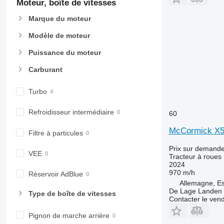
Moteur, boîte de vitesses
6170
7718
Marque du moteur
6175
7719
6190
7720
Modèle de moteur
6195 M
7722
Puissance du moteur
6195 R
7724
6200
7726
Carburant
6210
8220
Turbo
6215
8240
6220
8250
Refroidisseur intermédiaire
60
6230
8650
6250
8660
McCormick X5.
Filtre à particules
6300
8670
Prix sur demand
6310
8690
VEE
Tracteur à roues
2024
6320
8727
970 m/h
Réservoir AdBlue
6330
8732
Allemagne, Es
6410
8737
De Lage Landen R
Type de boîte de vitesses
Contacter le ven
6430 Premium
8740
6510
Pignon de marche arrière