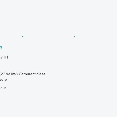
3
 €
HT
(27.93 kW)
Carburant
diesel
werp
deur