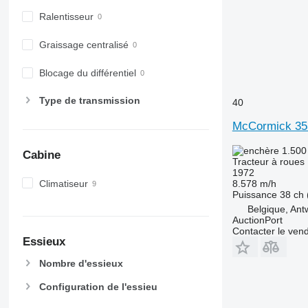
6520
Ralentisseur
6530
6600
Graissage centralisé
6610
6620
Blocage du différentiel
6630
6800
Type de transmission
40
6810
McCormick 35
6820
6830
1.500
Cabine
Tracteur à roues
6900
1972
6910
Climatiseur
8.578 m/h
Puissance
38 ch 
6920
Belgique, Ant
6930
AuctionPort
Contacter le ven
7200
Essieux
7215 R
Nombre d'essieux
7230 R
7250
Configuration de l'essieu
7260 R