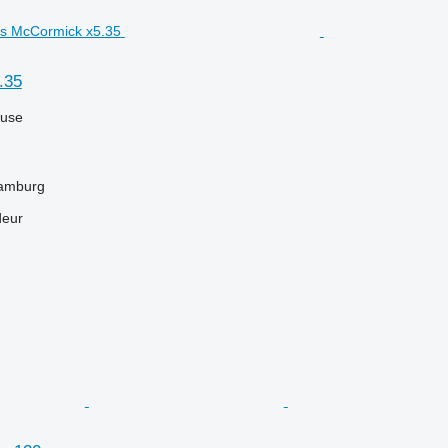
.35
luse
Hamburg
deur