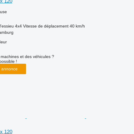
x 120
luse
l'essieu
4x4
Vitesse de déplacement
40 km/h
Hamburg
deur
machines et des véhicules ?
possible !
 annonce
x 120