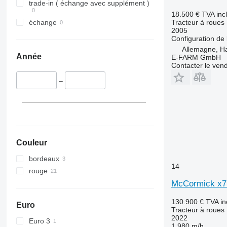
Vestrum
4066
5435
trade-in ( échange avec supplément )
4430
5445
18.500 €
TVA inc
Tracteur à roues
échange
4520
5455
2005
4650
5460
Configuration de 
Allemagne, 
5050 E
5465
Année
E-FARM GmbH
5055 E
5610
Contacter le ven
5058 E
5611
–
5067 E
5612
5070 M
5710
5075
5711
5080
5713
5085 M
6140
Couleur
5090
6180
bordeaux
5100
6190
14
rouge
5105 GN
6260
McCormick x7.
5115
6270
5210
6290
130.900 €
TVA in
Euro
5615
6455
Tracteur à roues
2022
5620
6460
Euro 3
1.980 m/h