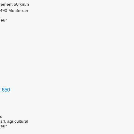
acement
50 km/h
2490 Monferran
deur
.650
to
srl. agricultural
deur