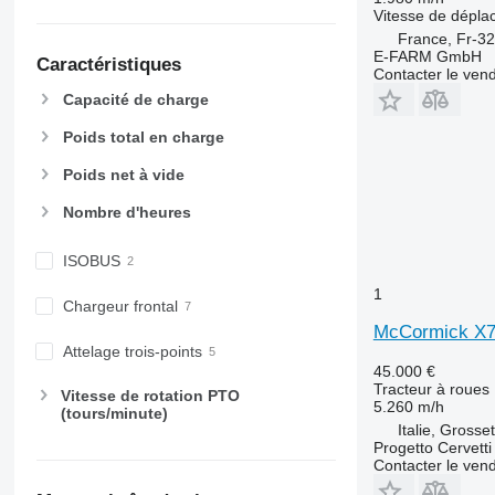
5720
6465
Vitesse de dépl
5820
6475
France, Fr-3
E-FARM GmbH
Caractéristiques
6090
6480
Contacter le ven
6100
6485
Capacité de charge
6105
6490
Poids total en charge
6110 B
6495
6110 M
6499
Poids net à vide
6110 R
6713
Nombre d'heures
6115
6715
6120
6716
ISOBUS
6125 M
7475
1
6125 R
7480
Chargeur frontal
6130
7616
McCormick X7
Attelage trois-points
6135
7618
45.000 €
6140
7619
Tracteur à roues
Vitesse de rotation PTO
5.260 m/h
6145
7620
(tours/minute)
Italie, Grosse
6150 M
7624
Progetto Cervetti 
6150 R
7626
Contacter le ven
6155
7716