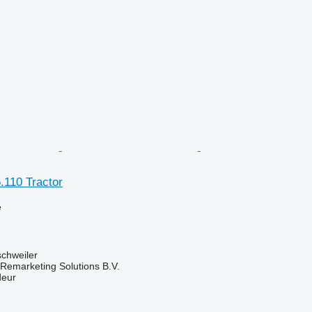
110 Tractor
e
chweiler
emarketing Solutions B.V.
deur