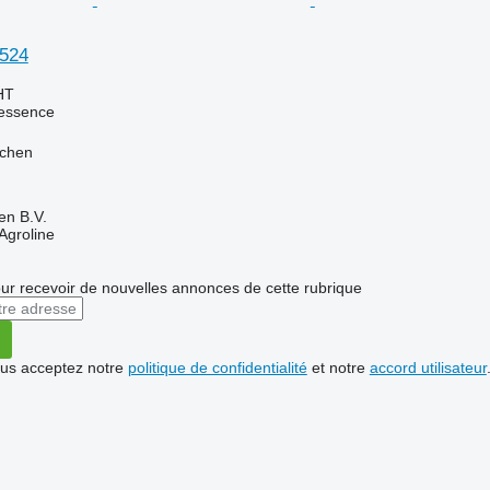
524
HT
essence
jchen
en B.V.
Agroline
r recevoir de nouvelles annonces de cette rubrique
vous acceptez notre
politique de confidentialité
et notre
accord utilisateur