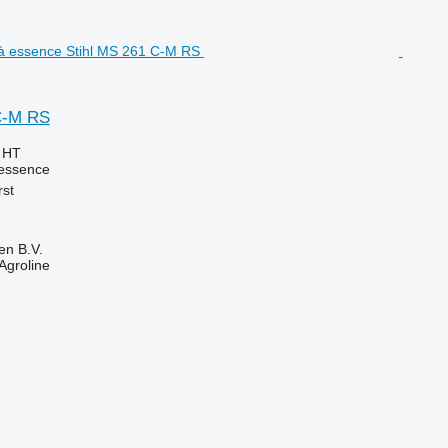
C-M RS
€
HT
essence
rst
en B.V.
Agroline