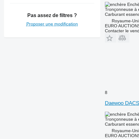
Enchè
Tronçonneuse à 
Carburant
essen
Pas assez de filtres ?
Royaume-Uni
Proposer une modification
EURO AUCTIONS
Contacter le ven
8
Daewoo DACS
Enchè
Tronçonneuse à 
Carburant
essen
Royaume-Uni
EURO AUCTIONS