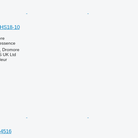
HS18-10
re
essence
, Dromore
 UK Ltd
deur
4516