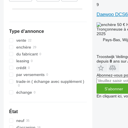
9
Daewoo DCS6
50 €
Tronçonneuse à 
Type d'annonce
2025
Pays-Bas, Wi
vente
enchère
du fabricant
Troostwijk Veiling
leasing
depuis
8
ans sur 
crédit
par versements
Abonnez-vous pou
trade-in ( échange avec supplément )
S'abonner
échange
En cliquant ici, 
État
neuf
d'occasion