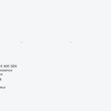
 €
400 SEK
essence
ce
t
deur