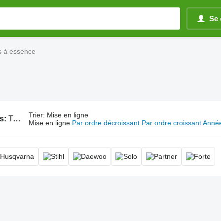
Se 
 à essence
Trier
:
Mise en ligne
s:
Tronçonneuses à essence, scie à chaîne à essence
Mise en ligne
Par ordre décroissant
Par ordre croissant
Année