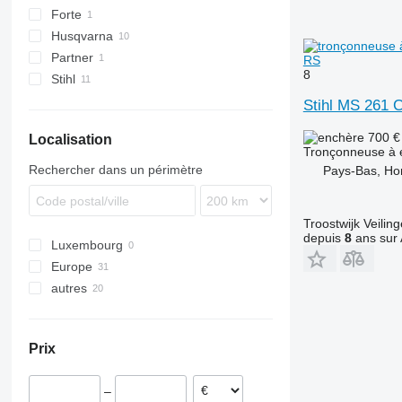
Forte
Husqvarna
Partner
RS
8
Stihl
MS
Stihl MS 261 
700 
Localisation
Tronçonneuse à 
Rechercher dans un périmètre
Pays-Bas, Ho
Troostwijk Veiling
depuis
8
ans sur 
Luxembourg
Europe
autres
Royaume-Uni
Suède
Colombie
Allemagne
Ukraine
Prix
Pays-Bas
–