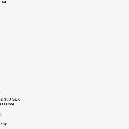
deur
C
 €
300 SEK
essence
t
deur