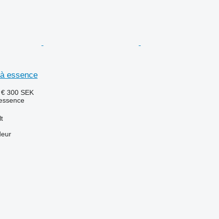
 à essence
 €
300 SEK
essence
t
deur