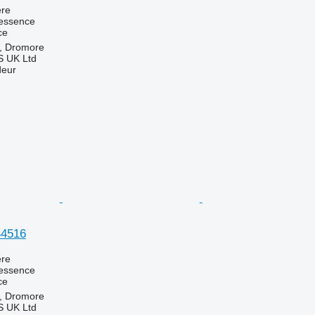
re
essence
ce
, Dromore
 UK Ltd
deur
4516
re
essence
ce
, Dromore
 UK Ltd