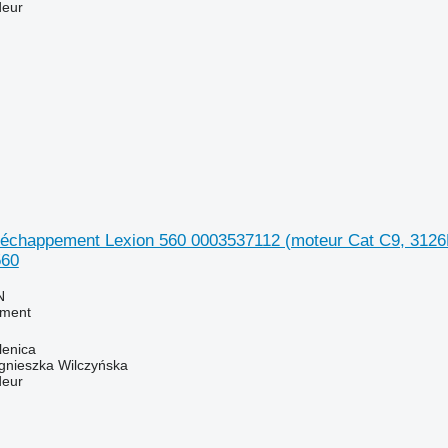
deur
'échappement Lexion 560 0003537112 (moteur Cat C9, 3126
560
N
ement
lenica
gnieszka Wilczyńska
deur