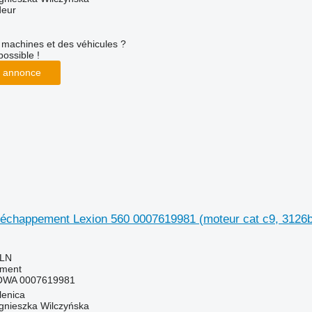
deur
machines et des véhicules ?
possible !
 annonce
'échappement Lexion 560 0007619981 (moteur cat c9, 3126
PLN
ement
WA 0007619981
lenica
gnieszka Wilczyńska