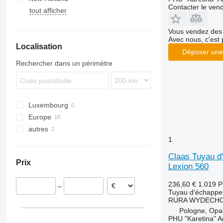
Contacter le ven
tout afficher
9280
T-series
TX
Vous vendez des 
Avec nous, c'est 
Localisation
Déposer une
Rechercher dans un périmètre
Luxembourg
Europe
autres
Danemark
1
Pologne
Ukraine
Claas Tuyau d
Prix
Lexion 560
236,60 €
1.019 
–
Tuyau d'échapp
RURA WYDECHO
Pologne, Opa
PHU "Karetina" A