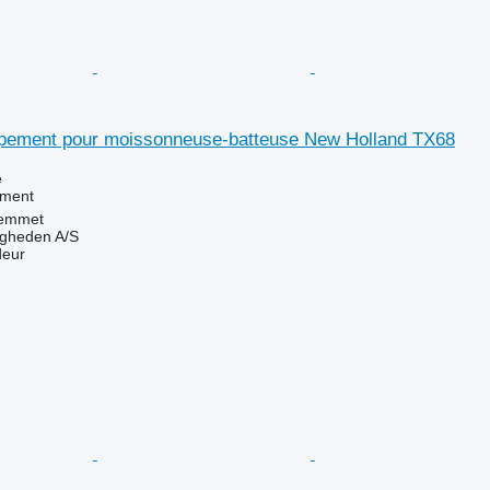
pement pour moissonneuse-batteuse New Holland TX68
e
ement
emmet
ingheden A/S
deur