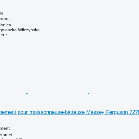
LN
ement
lenica
gnieszka Wilczyńska
deur
pement pour moissonneuse-batteuse Massey Ferguson 727
e
ement
emmet