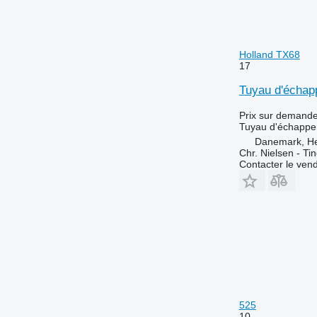
Holland TX68
17
Tuyau d'échap
Prix sur demand
Tuyau d'échapp
Danemark, H
Chr. Nielsen - T
Contacter le ven
525
10