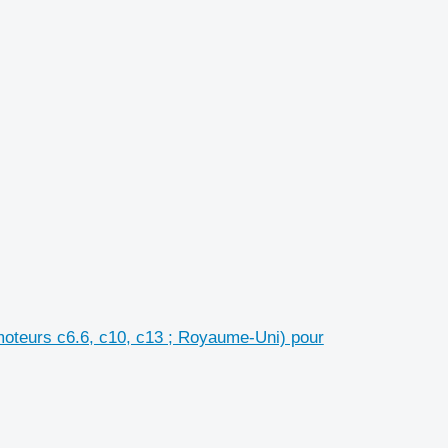
oteurs c6.6, c10, c13 ; Royaume-Uni) pour