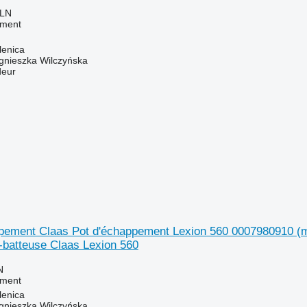
PLN
ement
lenica
gnieszka Wilczyńska
deur
pement Claas Pot d'échappement Lexion 560 0007980910 (m
batteuse Claas Lexion 560
N
ement
lenica
gnieszka Wilczyńska