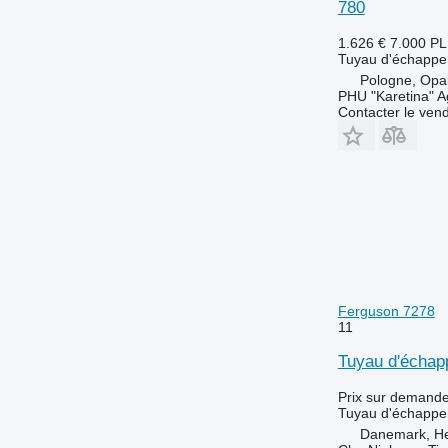
780
1.626 €
7.000 P
Tuyau d'échapp
Pologne, Opa
PHU "Karetina" A
Contacter le ven
Ferguson 7278
11
Tuyau d'échap
Prix sur demand
Tuyau d'échapp
Danemark, H