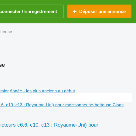
connecter / Enregistrement
Déposer une annonce
tteuse
se
emier
Année - les plus anciens au début
oteurs c6.6, c10, c13 ; Royaume-Uni) pour