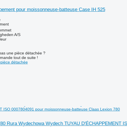
pement pour moissonneuse-batteuse Case IH 525
e
ement
emmet
ingheden A/S
deur
pas une pièce détachée ?
mande tout de suite !
pièce détachée
ISO 0007804091 pour moissonneuse-batteuse Claas Lexion 780
 780 Rura Wydechowa Wydech TUYAU D'ÉCHAPPEMENT ISO 