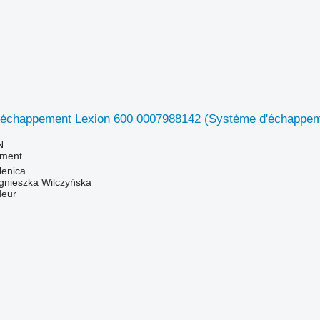
'échappement Lexion 600 0007988142 (Système d'échappem
N
ement
lenica
gnieszka Wilczyńska
deur