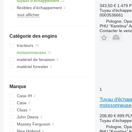
tuyaux d'échappement
343,50 €
1.479 
flexibles d'échappement
Tuyau d'échapp
tout afficher
0003536661
Pologne, Opa
PHU "Karetina" A
Contacter le ven
Catégorie des engins
tracteurs
moissonneuses
tracteurs à chenilles
matériel de fenaison
tracteurs à roues
moissonneuses-batteuses
matériel forestier
chargeurs agricoles
abatteuses
Marque
1
Case IH
Tuyau d'échap
Case
moissonneuse-
Claas
208,80 €
899 PL
John Deere
C-series
D-series
Tuyau d'échapp
Massey Ferguson
Lexion
T-series
Pologne, Opa
New Holland
7278
PHU "Karetina" A