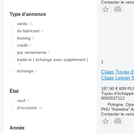
Contacter le ven
Type d'annonce
vente
du fabricant
leasing
crédit
par versements
trade-in ( échange avec supplément )
1
échange
Claas Tuyau d
Claas Lexion 
187,90 €
809 PL
État
Tuyau d'échapp
0003537112
neuf
Pologne, Opa
d'occasion
PHU "Karetina" A
Contacter le ven
Année