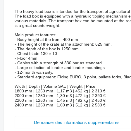
The heavy load box is intended for the transport of agricultura
The load box is equipped with a hydraulic tipping mechanism ena
various materials. The transport box can be mounted at the rear 
is a great counterweight.
Main product features:
- Body height at the front: 400 mm.
- The height of the crate at the attachment: 625 mm.
- The depth of the box is 1250 mm.
- Chest blade 130 × 10.
- Floor 4mm.
- Cables with a strength of 330 bar as standard.
- Large selection of loader and loader mountings.
- 12-month warranty.
- Standard equipment: Fixing EURO, 3 point, pallete forks, Bla
Width | Depth | Volume SAE | Weight | Price
1800 mm | 1250 mm | 1,17 m3 | 452 kg | 2 310 €
2000 mm | 1250 mm | 1,30 m3 | 472 kg | 2 390 €
2200 mm | 1250 mm | 1,45 m3 | 492 kg | 2 450 €
2400 mm | 1250 mm | 1,60 m3 | 512 kg | 2 530 €
Demander des informations supplémentaires