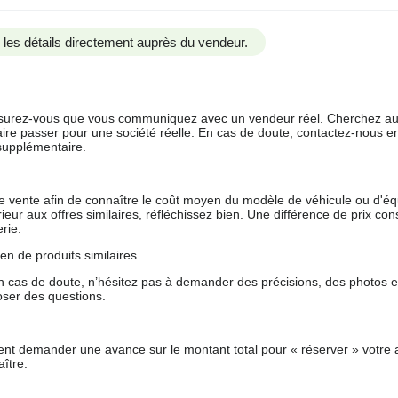
us les détails directement auprès du vendeur.
 assurez-vous que vous communiquez avec un vendeur réel. Cherchez au
aire passer pour une société réelle. En cas de doute, contactez-nous en 
supplémentaire.
 de vente afin de connaître le coût moyen du modèle de véhicule ou d'
férieur aux offres similaires, réfléchissez bien. Une différence de prix co
rie.
en de produits similaires.
 cas de doute, n’hésitez pas à demander des précisions, des photos 
oser des questions.
nt demander une avance sur le montant total pour « réserver » votre a
ître.