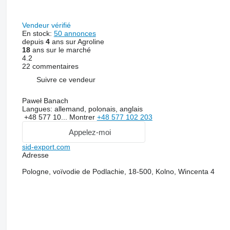
Vendeur vérifié
En stock:
50 annonces
depuis
4
ans sur Agroline
18
ans sur le marché
4.2
22 commentaires
Suivre ce vendeur
Paweł Banach
Langues:
allemand, polonais, anglais
+48 577 10...
Montrer
+48 577 102 203
Appelez-moi
sid-export.com
Adresse
Pologne, voïvodie de Podlachie, 18-500, Kolno, Wincenta 4