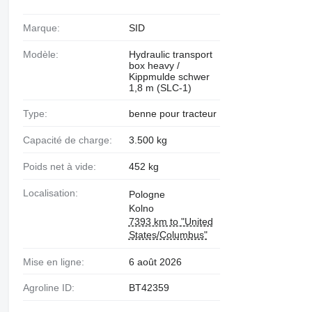
Marque:
SID
Modèle:
Hydraulic transport
box heavy /
Kippmulde schwer
1,8 m (SLC-1)
Type:
benne pour tracteur
Capacité de charge:
3.500 kg
Poids net à vide:
452 kg
Localisation:
Pologne
Kolno
7393 km to "United
States/Columbus"
Mise en ligne:
6 août 2026
Agroline ID:
BT42359