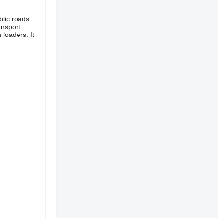
blic roads.
ansport
 loaders. It