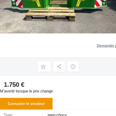
Demander p
1.750 €
M'avertir lorsque le prix change
Contacter le vendeur
Type:
pare-chocs