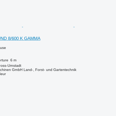
ND 8/600 K GAMMA
luse
rture
6 m
ross-Umstadt
chinen GmbH Land-, Forst- und Gartentechnik
deur