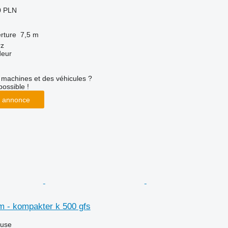
0 PLN
rture
7,5 m
rz
deur
machines et des véhicules ?
possible !
 annonce
 - kompakter k 500 gfs
luse