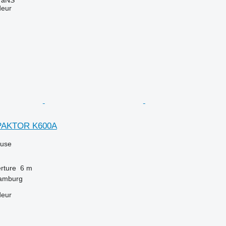
aNS"
deur
PAKTOR K600A
luse
rture
6 m
Hamburg
deur