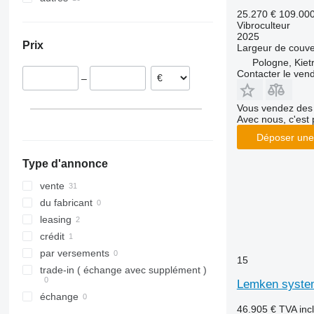
25.270 €
109.00
Pologne
Ukraine
Vibroculteur
France
2025
Prix
Largeur de couve
Roumanie
Pologne, Kiet
Autriche
Contacter le ven
–
Vous vendez des 
Avec nous, c'est 
Déposer une
Type d'annonce
vente
du fabricant
leasing
crédit
par versements
15
trade-in ( échange avec supplément )
Lemken system
échange
46.905 €
TVA inc