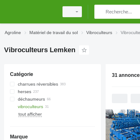
Agroline
Matériel de travail du sol
Vibroculteurs
Vibrocul
Vibroculteurs Lemken
Catégorie
31 annonce
charrues réversibles
herses
déchaumeurs
herses à disques
vibroculteurs
herses rotatives
rouleaux à anneaux
tout afficher
herses à dents flexibles
rouleaux cambridge
herses à dents
rouleaux lisses
rouleaux hacheurs
Marque
autres rouleaux agricoles