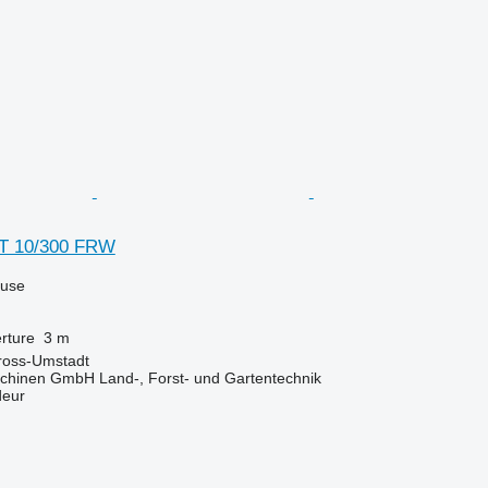
T 10/300 FRW
luse
rture
3 m
ross-Umstadt
chinen GmbH Land-, Forst- und Gartentechnik
deur