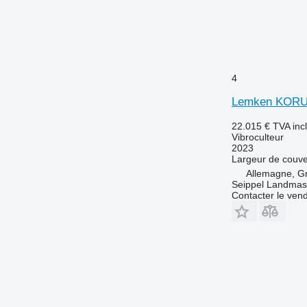
4
Lemken KORU
22.015 €
TVA inc
Vibroculteur
2023
Largeur de couve
Allemagne, G
Seippel Landmas
Contacter le ven