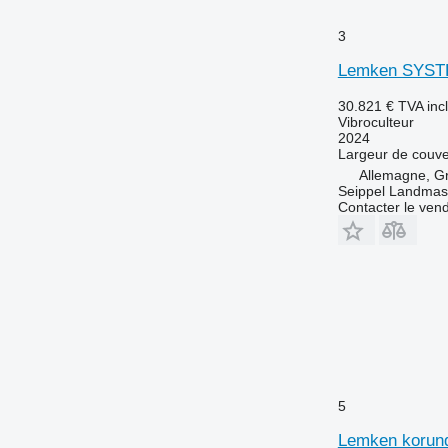
3
Lemken SYS
30.821 €
TVA inc
Vibroculteur
2024
Largeur de couve
Allemagne, G
Seippel Landmas
Contacter le ven
5
Lemken korun