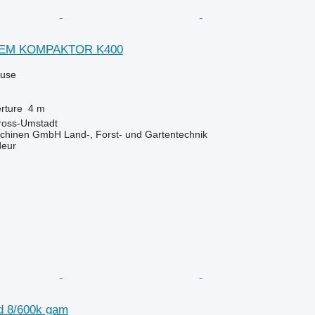
TEM KOMPAKTOR K400
luse
rture
4 m
ross-Umstadt
chinen GmbH Land-, Forst- und Gartentechnik
deur
d 8/600k gam