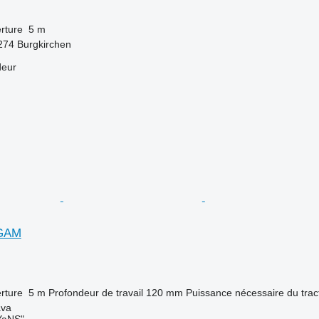
rture
5 m
5274 Burgkirchen
deur
GAM
rture
5 m
Profondeur de travail
120 mm
Puissance nécessaire du trac
ava