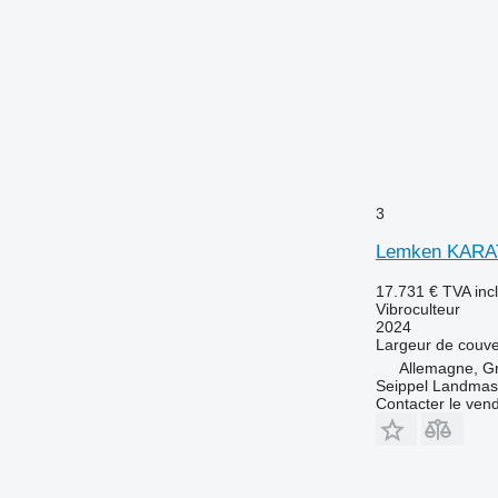
3
Lemken KARA
17.731 €
TVA inc
Vibroculteur
2024
Largeur de couve
Allemagne, G
Seippel Landmas
Contacter le ven