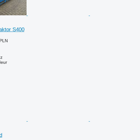
ktor S400
 PLN
rz
deur
d