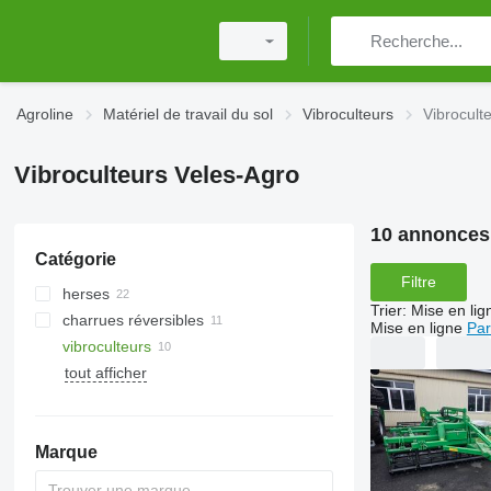
Agroline
Matériel de travail du sol
Vibroculteurs
Vibrocult
Vibroculteurs Veles-Agro
10 annonces
Catégorie
Filtre
herses
Trier
:
Mise en lig
charrues réversibles
herses à disques
Mise en ligne
Par
vibroculteurs
herses rotatives
tout afficher
rouleaux hacheurs
Marque