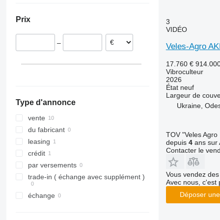
Prix
3
VIDÉO
–
Veles-Agro 
17.760 €
914.00
Vibroculteur
2026
État
neuf
Largeur de couve
Type d'annonce
Ukraine, Ode
vente
du fabricant
TOV "Veles Agro
leasing
depuis
4
ans sur 
Contacter le ven
crédit
par versements
Vous vendez des 
trade-in ( échange avec supplément )
Avec nous, c'est 
Déposer une
échange