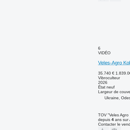
6
VIDÉO
Veles-Agro Kol
35.740 €
1.839.
Vibroculteur
2026
État
neuf
Largeur de couve
Ukraine, Ode
TOV "Veles Agro
depuis
4
ans sur 
Contacter le ven