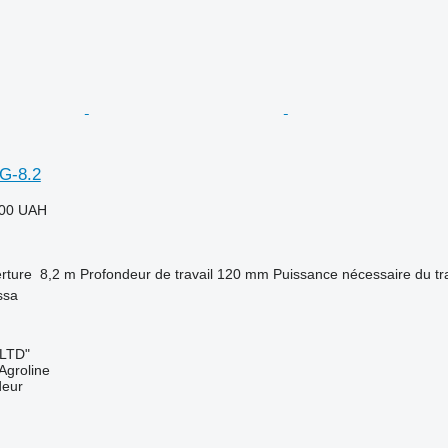
G-8.2
000 UAH
rture
8,2 m
Profondeur de travail
120 mm
Puissance nécessaire du tr
ssa
 LTD"
Agroline
deur