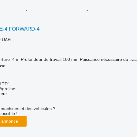
AKE-4 FORWARD-4
0 UAH
rture
4 m
Profondeur de travail
100 mm
Puissance nécessaire du trac
ssa
 LTD"
Agroline
deur
machines et des véhicules ?
possible !
 annonce