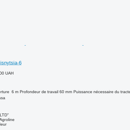
isnytsia-6
000 UAH
rture
6 m
Profondeur de travail
60 mm
Puissance nécessaire du tract
ssa
 LTD"
Agroline
deur