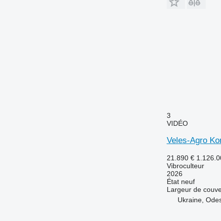
3
VIDÉO
Veles-Agro K
21.890 €
1.126.
Vibroculteur
2026
État
neuf
Largeur de couve
Ukraine, Ode