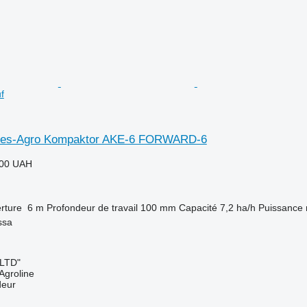
f
eles-Agro Kompaktor AKE-6 FORWARD-6
000 UAH
rture
6 m
Profondeur de travail
100 mm
Capacité
7,2 ha/h
Puissance 
ssa
 LTD"
Agroline
deur