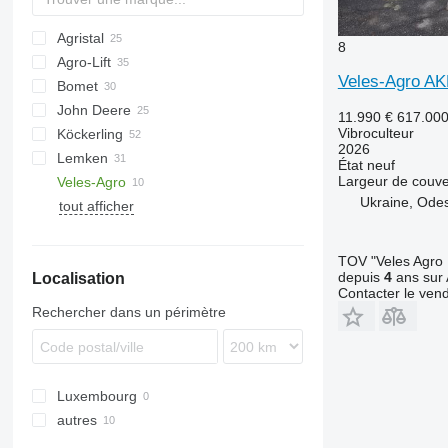
Agristal
Vibromulch
8
Agro-Lift
Veles-Agro 
Bomet
AU
8
Catros
Striegel
John Deere
Cenius
Swifter
U-series
Ecolo Tiger
Tiger Mate
Maxidisc
Taifun
Wicher
K-series
Super Maxx
Cruiser
11.990 €
617.00
Vibroculteur
Köckerling
Centaur
Versatill VN
Z-series
Tiger Mate
Multiflex
Vibrostar
Cura
512
4
Komet
Cultimer
TLD
2026
Lemken
RolloMaximum
Finer
980
Stratos
Prolander
Allrounder
État
neuf
Largeur de couve
Veles-Agro
Pronto
2210
Quadro
Karat
Flexcare V
AllStar
ATLAS
Ukraine, Ode
tout afficher
Terrano
Rebell Classic
Kompaktor
KPG
Carrier
2800
Tiger
Trio
Koralin
Spirit
3400
Vario
Korund
TOV "Veles Agro
depuis
4
ans sur 
Localisation
Vector
Contacter le ven
Rechercher dans un périmètre
Luxembourg
autres
Ukraine