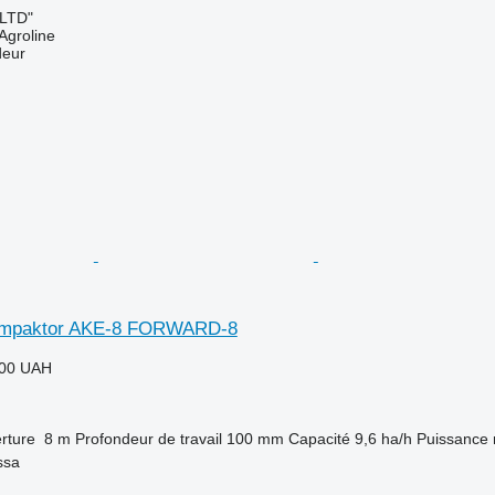
 LTD"
Agroline
deur
ompaktor AKE-8 FORWARD-8
000 UAH
rture
8 m
Profondeur de travail
100 mm
Capacité
9,6 ha/h
Puissance 
ssa