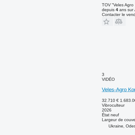
TOV "Veles Agro
depuis
4
ans sur 
Contacter le ven
3
VIDÉO
Veles-Agro K
32.710 €
1.683.
Vibroculteur
2026
État
neuf
Largeur de couve
Ukraine, Ode