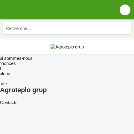
ui sommes-nous
nnonces
0
alerie
arte
Agroteplo grup
Contacts