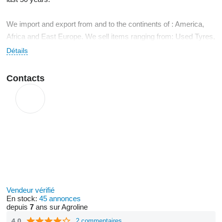
We import and export from and to the continents of : America,
Africa and East Europe. We sell items ranging from: Used Tyres,
Trucks, Trailers, Crane and Eartmover Trucks, Light and Heavy
Détails
Buses, Generator sets, Handling Matrial, Loading Bridges,
Garage Equipment, Ironworking Machinery, Woodworking
Contacts
Machinery, Testing Machinery and ... much more.
Vendeur vérifié
En stock:
45 annonces
depuis
7
ans sur Agroline
4.0
2 commentaires