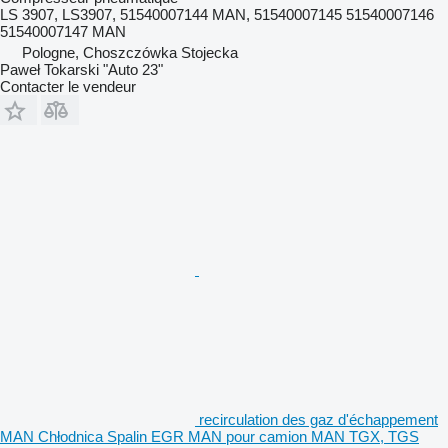
LS 3907, LS3907, 51540007144 MAN, 51540007145 51540007146
51540007147 MAN
Pologne, Choszczówka Stojecka
Paweł Tokarski "Auto 23"
Contacter le vendeur
recirculation des gaz d'échappement
MAN Chłodnica Spalin EGR MAN pour camion MAN TGX, TGS