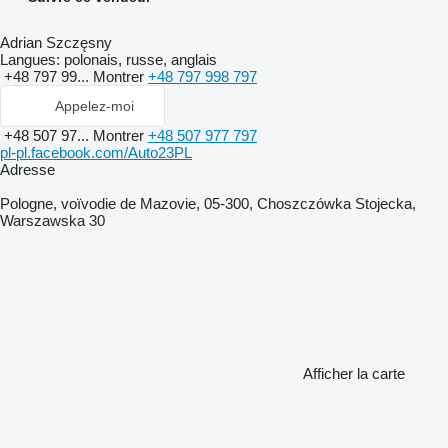
Adrian Szczęsny
Langues:
polonais, russe, anglais
+48 797 99...
Montrer
+48 797 998 797
Appelez-moi
+48 507 97...
Montrer
+48 507 977 797
pl-pl.facebook.com/Auto23PL
Adresse
Pologne, voïvodie de Mazovie, 05-300, Choszczówka Stojecka,
Warszawska 30
Afficher la carte