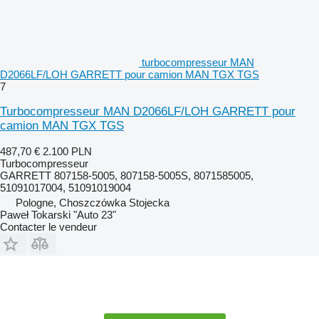
turbocompresseur MAN
D2066LF/LOH GARRETT pour camion MAN TGX TGS
7
Turbocompresseur MAN D2066LF/LOH GARRETT pour
camion MAN TGX TGS
487,70 €
2.100 PLN
Turbocompresseur
GARRETT 807158-5005, 807158-5005S, 8071585005,
51091017004, 51091019004
Pologne, Choszczówka Stojecka
Paweł Tokarski "Auto 23"
Contacter le vendeur