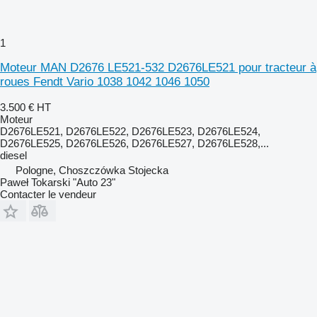
1
Moteur MAN D2676 LE521-532 D2676LE521 pour tracteur à
roues Fendt Vario 1038 1042 1046 1050
3.500 €
HT
Moteur
D2676LE521, D2676LE522, D2676LE523, D2676LE524,
D2676LE525, D2676LE526, D2676LE527, D2676LE528,...
diesel
Pologne, Choszczówka Stojecka
Paweł Tokarski "Auto 23"
Contacter le vendeur