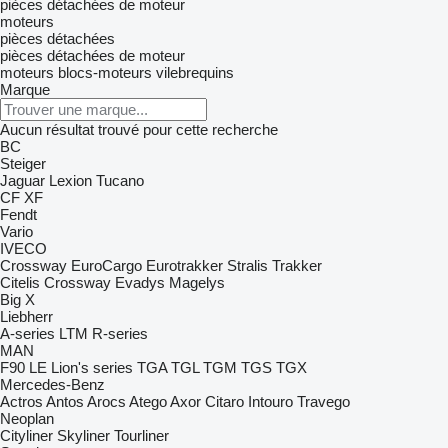
pièces détachées de moteur
moteurs
pièces détachées
pièces détachées de moteur
moteurs
blocs-moteurs
vilebrequins
Marque
Aucun résultat trouvé pour cette recherche
BC
Steiger
Jaguar
Lexion
Tucano
CF
XF
Fendt
Vario
IVECO
Crossway
EuroCargo
Eurotrakker
Stralis
Trakker
Citelis
Crossway
Evadys
Magelys
Big X
Liebherr
A-series
LTM
R-series
MAN
F90
LE
Lion's series
TGA
TGL
TGM
TGS
TGX
Mercedes-Benz
Actros
Antos
Arocs
Atego
Axor
Citaro
Intouro
Travego
Neoplan
Cityliner
Skyliner
Tourliner