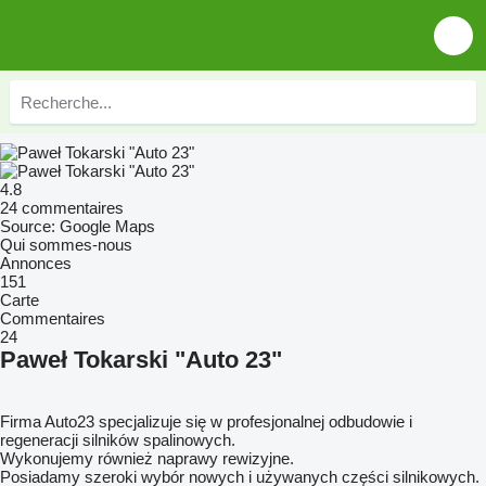
4.8
24 commentaires
Source: Google Maps
Qui sommes-nous
Annonces
151
Carte
Commentaires
24
Paweł Tokarski "Auto 23"
Firma Auto23 specjalizuje się w profesjonalnej odbudowie i
regeneracji silników spalinowych.
Wykonujemy również naprawy rewizyjne.
Posiadamy szeroki wybór nowych i używanych części silnikowych.