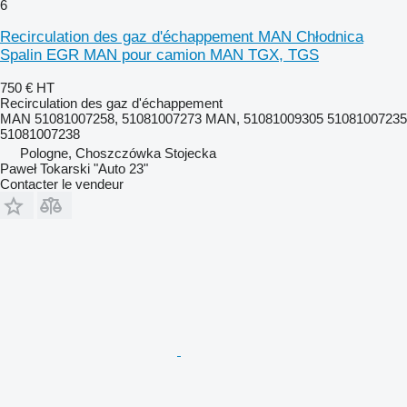
6
Recirculation des gaz d'échappement MAN Chłodnica
Spalin EGR MAN pour camion MAN TGX, TGS
750 €
HT
Recirculation des gaz d'échappement
MAN 51081007258, 51081007273 MAN, 51081009305 51081007235
51081007238
Pologne, Choszczówka Stojecka
Paweł Tokarski "Auto 23"
Contacter le vendeur