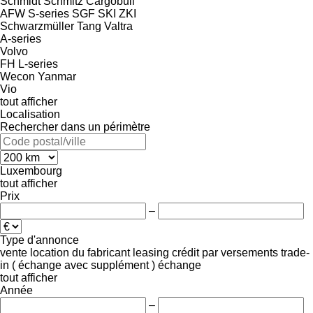
Schmidt
Schmitz Cargobull
AFW
S-series
SGF
SKI
ZKI
Schwarzmüller
Tang
Valtra
A-series
Volvo
FH
L-series
Wecon
Yanmar
Vio
tout afficher
Localisation
Rechercher dans un périmètre
Luxembourg
tout afficher
Prix
–
Type d'annonce
vente
location
du fabricant
leasing
crédit
par versements
trade-
in ( échange avec supplément )
échange
tout afficher
Année
–