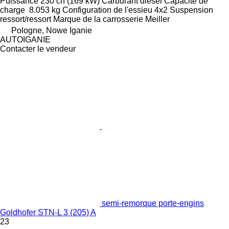
Puissance
230 ch (169 kW)
Carburant
diesel
Capacité de
charge
8.053 kg
Configuration de l'essieu
4x2
Suspension
ressort/ressort
Marque de la carrosserie
Meiller
Pologne, Nowe Iganie
AUTOIGANIE
Contacter le vendeur
semi-remorque porte-engins
Goldhofer STN-L 3 (205) A
23