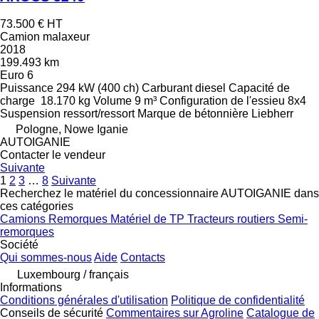
73.500 €
HT
Camion malaxeur
2018
199.493 km
Euro 6
Puissance
294 kW (400 ch)
Carburant
diesel
Capacité de
charge
18.170 kg
Volume
9 m³
Configuration de l'essieu
8x4
Suspension
ressort/ressort
Marque de bétonnière
Liebherr
Pologne, Nowe Iganie
AUTOIGANIE
Contacter le vendeur
Suivante
1
2
3
…
8
Suivante
Recherchez le matériel du concessionnaire AUTOIGANIE dans
ces catégories
Camions
Remorques
Matériel de TP
Tracteurs routiers
Semi-
remorques
Société
Qui sommes-nous
Aide
Contacts
Luxembourg / français
Informations
Conditions générales d'utilisation
Politique de confidentialité
Conseils de sécurité
Commentaires sur Agroline
Catalogue de