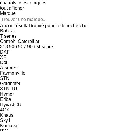
chariots télescopiques
tout afficher
Marque
Aucun résultat trouvé pour cette recherche
Bobcat
T series
Carnehl
Caterpillar
318
906
907
966
M-series
DAF
XF
Doll
A-series
Faymonville
STN
Goldhofer
STN
TU
Hymer
Eriba
Hyva
JCB
4CX
Knaus
Sky i
Komatsu
PW