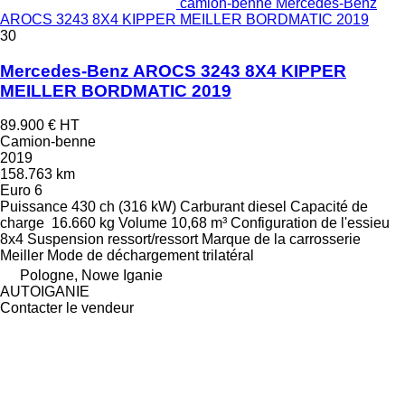
camion-benne Mercedes-Benz
AROCS 3243 8X4 KIPPER MEILLER BORDMATIC 2019
30
Mercedes-Benz AROCS 3243 8X4 KIPPER
MEILLER BORDMATIC 2019
89.900 €
HT
Camion-benne
2019
158.763 km
Euro 6
Puissance
430 ch (316 kW)
Carburant
diesel
Capacité de
charge
16.660 kg
Volume
10,68 m³
Configuration de l'essieu
8x4
Suspension
ressort/ressort
Marque de la carrosserie
Meiller
Mode de déchargement
trilatéral
Pologne, Nowe Iganie
AUTOIGANIE
Contacter le vendeur