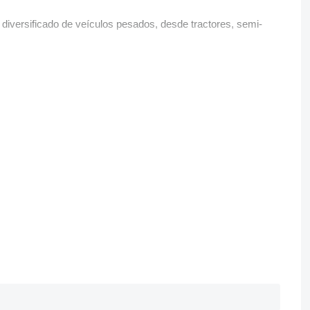
iversificado de veículos pesados, desde tractores, semi-
que vendemos para todo o país assim como para exportação.
emos, assim como uma equipa de profissionais devidamente