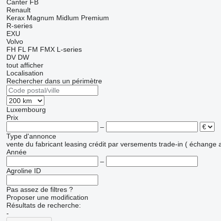
Canter
FB
Renault
Kerax
Magnum
Midlum
Premium
R-series
EXU
Volvo
FH
FL
FM
FMX
L-series
DV
DW
tout afficher
Localisation
Rechercher dans un périmètre
Luxembourg
Prix
–
Type d'annonce
vente
du fabricant
leasing
crédit
par versements
trade-in ( échange 
Année
–
Agroline ID
Pas assez de filtres ?
Proposer une modification
Résultats de recherche:
-