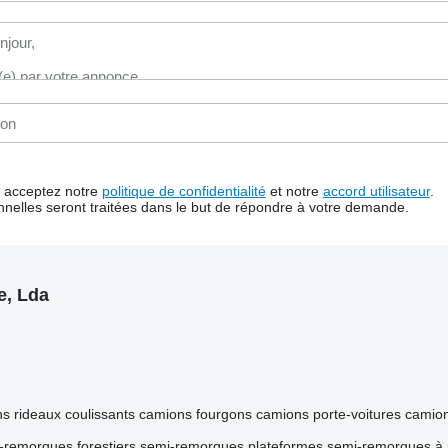
us acceptez notre
politique de confidentialité
et notre
accord utilisateur
.
nelles seront traitées dans le but de répondre à votre demande.
e, Lda
s rideaux coulissants
camions fourgons
camions porte-voitures
camion
-remorques forestiers
semi-remorques plateformes
semi-remorques à 