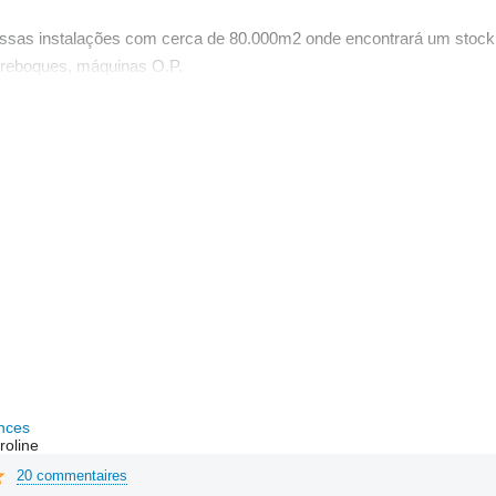
ossas instalações com cerca de 80.000m2 onde encontrará um stock d
reboques, máquinas O.P.
m mais de 300 viaturas em stock, um vastíssimo leque de viaturas 
na própria, com capacidade para assistência aos veículos que vend
es de fornecer um excelente serviço pós venda.
nces
roline
20 commentaires