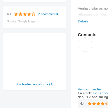
Venha visitar as n
20 commentaires
4.4
reboques,camiões 
Détails
Source: Google Maps
O nosso parque te
Contacts
Dispomos de ofici
qualificados capaz
Voir toutes les photos (1)
Vendeur vérifié
En stock:
128 anno
depuis
7
ans sur Ag
4.4