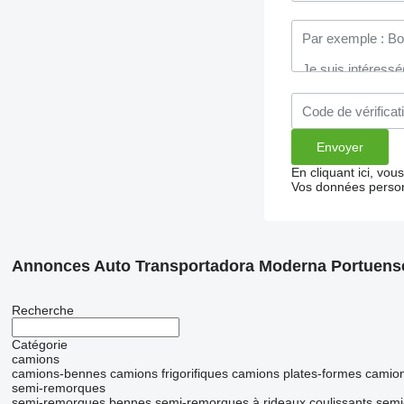
En cliquant ici, vo
Vos données person
Annonces Auto Transportadora Moderna Portuens
Recherche
Catégorie
camions
camions-bennes
camions frigorifiques
camions plates-formes
camion
semi-remorques
semi-remorques bennes
semi-remorques à rideaux coulissants
semi