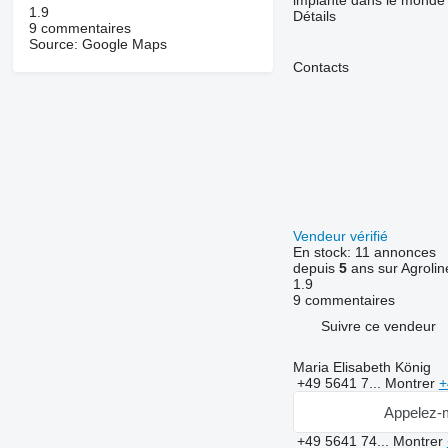
implanté dans le monde e
1.9
Détails
9 commentaires
Source: Google Maps
Contacts
Vendeur vérifié
En stock:
11 annonces
depuis
5
ans sur Agrolin
1.9
9 commentaires
Suivre ce vendeur
Maria Elisabeth König
+49 5641 7...
Montrer
+
Appelez-
+49 5641 74...
Montrer