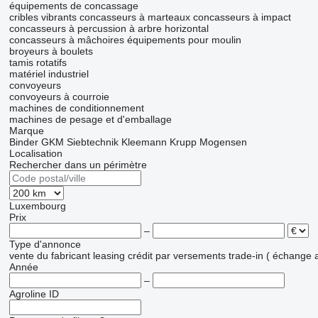
équipements de concassage
cribles vibrants
concasseurs à marteaux
concasseurs à impact
concasseurs à percussion à arbre horizontal
concasseurs à mâchoires
équipements pour moulin
broyeurs à boulets
tamis rotatifs
matériel industriel
convoyeurs
convoyeurs à courroie
machines de conditionnement
machines de pesage et d'emballage
Marque
Binder
GKM Siebtechnik
Kleemann
Krupp
Mogensen
Localisation
Rechercher dans un périmètre
Luxembourg
Prix
–
Type d'annonce
vente
du fabricant
leasing
crédit
par versements
trade-in ( échange 
Année
–
Agroline ID