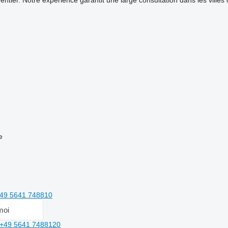
ntier. Notre experience garantit une large consultation dans les ville
e
49 5641 748810
moi
+49 5641 7488120